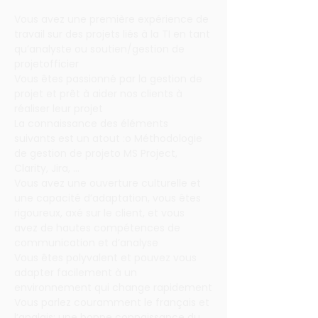
Vous avez une première expérience de 
travail sur des projets liés à la TI en tant 
qu’analyste ou soutien/gestion de 
projetofficier
Vous êtes passionné par la gestion de 
projet et prêt à aider nos clients à 
réaliser leur projet
La connaissance des éléments 
suivants est un atout :o Méthodologie 
de gestion de projeto MS Project, 
Clarity, Jira, …
Vous avez une ouverture culturelle et 
une capacité d’adaptation, vous êtes 
rigoureux, axé sur le client, et vous 
avez de hautes compétences de 
communication et d’analyse
Vous êtes polyvalent et pouvez vous 
adapter facilement à un 
environnement qui change rapidement
Vous parlez couramment le français et 
l’anglais; une bonne connaissance du 