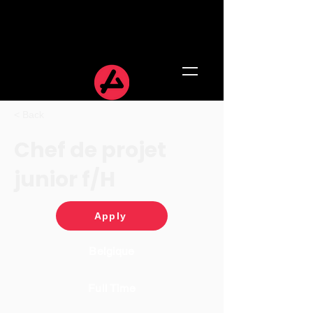
< Back
Chef de projet
junior f/H
Apply
Belgique
Full Time