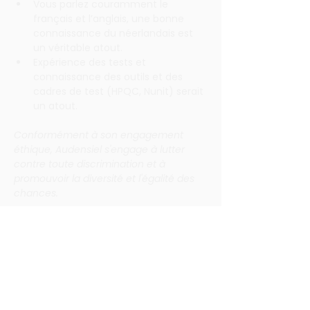
Vous parlez couramment le 
français et l’anglais, une bonne 
connaissance du néerlandais est 
un véritable atout.
Expérience des tests et 
connaissance des outils et des 
cadres de test (HPQC, Nunit) serait 
un atout.
Conformément à son engagement 
éthique, Audensiel s'engage à lutter 
contre toute discrimination et à 
promouvoir la diversité et l'égalité des 
chances.
Apply
Audensiel is a player in digital