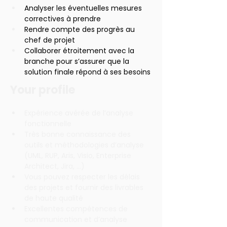
Analyser les éventuelles mesures 
correctives à prendre
Rendre compte des progrès au 
chef de projet
Collaborer étroitement avec la 
branche pour s’assurer que la 
solution finale répond à ses besoins
Your profile
Expérience avérée de l’analyse 
fonctionnelle
Très bonne connaissance des 
outils et méthodologies d’analyse 
(UML, RUP, Aris, Visio, Enterprise 
Architect, Jira, …)
Vous pouvez respecter les délais 
des projets et fournir des livrables 
de haute qualité
Excellentes compétences de 
communication et d’analyse