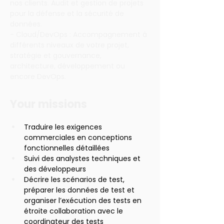
nos clients. Audit et gestion de projets 
pour la défense et la sécurité de 
données.
- Cloud/DevOps : Accompagnement à 
différents niveaux de votre projet, 
stratégie et gouvernance, 
architecture, développement ou 
encore DevOps.
Your missions
Traduire les exigences 
commerciales en conceptions 
fonctionnelles détaillées
Suivi des analystes techniques et 
des développeurs
Décrire les scénarios de test, 
préparer les données de test et 
organiser l’exécution des tests en 
étroite collaboration avec le 
coordinateur des tests