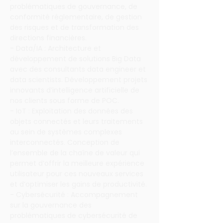
problématiques de gouvernance, de 
conformité réglementaire, de gestion 
des risques et de transformation des 
directions financières.
- Data/IA : Architecture et 
développement de solutions Big Data 
avec des consultants data engineer et 
data scientists. Développement projets 
innovants d’intelligence artificielle de 
nos clients sous forme de POC.
- IoT : Exploitation des données des 
objets connectés et leurs traitements 
au sein de systèmes complexes 
interconnectés. Conception de 
l’ensemble de la chaîne de valeur qui 
permet d’offrir la meilleure expérience 
utilisateur pour ces nouveaux services 
et d’optimiser les gains de productivité.
- Cybersécurité : Accompagnement 
sur la gouvernance des 
problématiques de cybersécurité de 