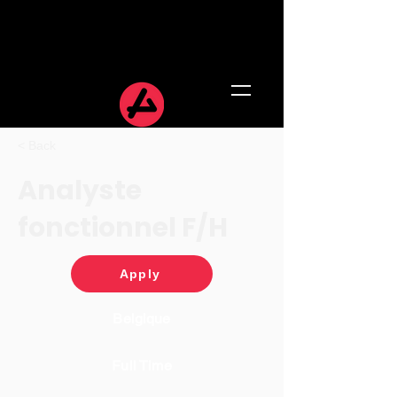
< Back
Analyste
fonctionnel F/H
Apply
Belgique
Full Time