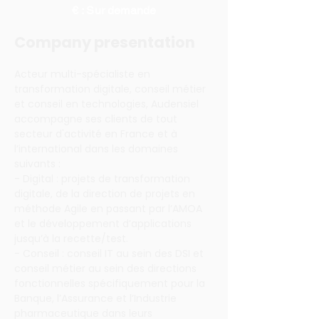
€ : Sur demande
Company presentation
Acteur multi-spécialiste en 
transformation digitale, conseil métier 
et conseil en technologies, Audensiel 
accompagne ses clients de tout 
secteur d'activité en France et à 
l’international dans les domaines 
suivants :
- Digital : projets de transformation 
digitale, de la direction de projets en 
méthode Agile en passant par l’AMOA 
et le développement d’applications 
jusqu’à la recette/test.
- Conseil : conseil IT au sein des DSI et 
conseil métier au sein des directions 
fonctionnelles spécifiquement pour la 
Banque, l’Assurance et l’Industrie 
pharmaceutique dans leurs 