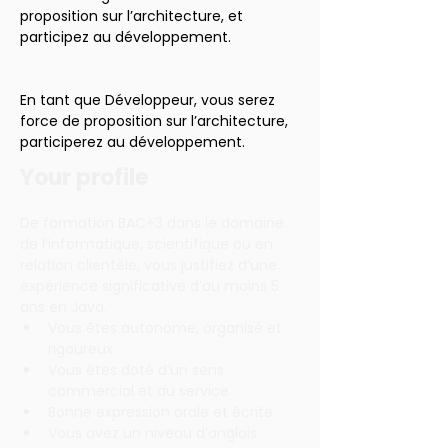
proposition sur l’architecture, et 
participez au développement.
En tant que Développeur, vous serez 
force de proposition sur l’architecture, 
participerez au développement.
Your profile
De formation BAC+3 dans le domaine 
de l’informatique, scientifique ou en 
relation clientèle, vous justifiez d’une 
expérience significative d’au moins 5 
ans en Java.
Vous êtes autonome, organisé et 
rigoureux
Vous êtes doté d’un sens 
commercial et du service
Bonne expression orale et écrite
Vous avez un niveau d’anglais 