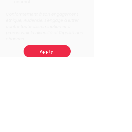
courant
Conformément à son engagement 
éthique, Audensiel s'engage à lutter 
contre toute discrimination et à 
promouvoir la diversité et l'égalité des 
chances.
Apply
Audensiel is a player in digital
transformation, business
consulting and technology
consulting, supporting its clients
from all sectors of activity in
France and internationally in the
fields of Digital factory, Business
Consulting, Data/AI,