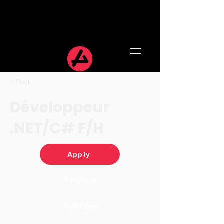
< Back
Développeur
.NET/C# F/H
Apply
Belgique
Full Time