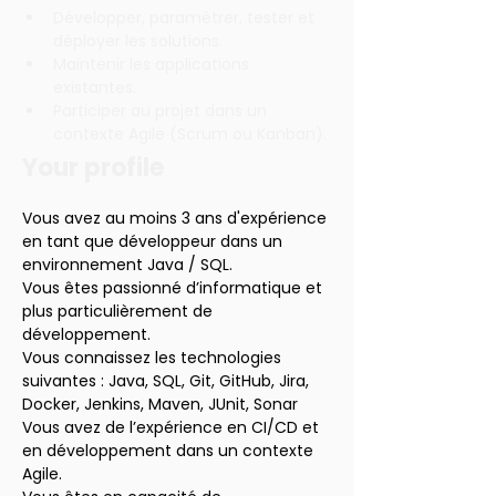
Développer, paramétrer, tester et 
déployer les solutions.
Maintenir les applications 
existantes.
Participer au projet dans un 
contexte Agile (Scrum ou Kanban).
Your profile
Vous avez au moins 3 ans d'expérience 
en tant que développeur dans un 
environnement Java / SQL.
Vous êtes passionné d’informatique et 
plus particulièrement de 
développement.
Vous connaissez les technologies 
suivantes : Java, SQL, Git, GitHub, Jira, 
Docker, Jenkins, Maven, JUnit, Sonar
Vous avez de l’expérience en CI/CD et 
en développement dans un contexte 
Agile.