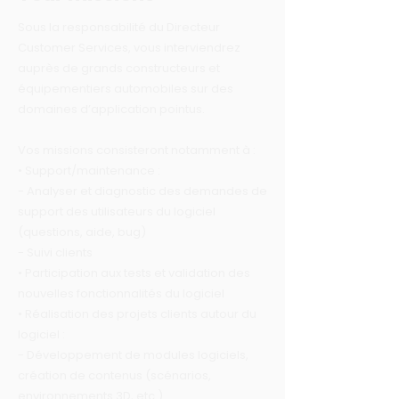
Sous la responsabilité du Directeur
Customer Services, vous interviendrez
auprès de grands constructeurs et
équipementiers automobiles sur des
domaines d’application pointus.
Vos missions consisteront notamment à :
• Support/maintenance :
- Analyser et diagnostic des demandes de
support des utilisateurs du logiciel
(questions, aide, bug)
- Suivi clients
• Participation aux tests et validation des
nouvelles fonctionnalités du logiciel
• Réalisation des projets clients autour du
logiciel :
- Développement de modules logiciels,
création de contenus (scénarios,
environnements 3D, etc.)