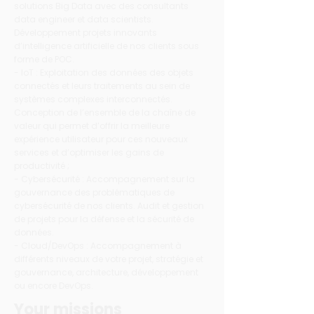
solutions Big Data avec des consultants
data engineer et data scientists.
Développement projets innovants
d’intelligence artificielle de nos clients sous
forme de POC.
- IoT : Exploitation des données des objets
connectés et leurs traitements au sein de
systèmes complexes interconnectés.
Conception de l’ensemble de la chaîne de
valeur qui permet d’offrir la meilleure
expérience utilisateur pour ces nouveaux
services et d’optimiser les gains de
productivité ;
- Cybersécurité : Accompagnement sur la
gouvernance des problématiques de
cybersécurité de nos clients. Audit et gestion
de projets pour la défense et la sécurité de
données.
- Cloud/DevOps : Accompagnement à
différents niveaux de votre projet, stratégie et
gouvernance, architecture, développement
ou encore DevOps.
Your missions