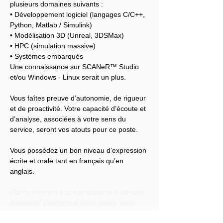
plusieurs domaines suivants :
• Développement logiciel (langages C/C++, 
Python, Matlab / Simulink)
• Modélisation 3D (Unreal, 3DSMax)
• HPC (simulation massive)
• Systèmes embarqués
Une connaissance sur SCANeR™ Studio 
et/ou Windows - Linux serait un plus.
Vous faîtes preuve d’autonomie, de rigueur 
et de proactivité. Votre capacité d’écoute et 
d’analyse, associées à votre sens du 
service, seront vos atouts pour ce poste.
Vous possédez un bon niveau d’expression 
écrite et orale tant en français qu’en 
anglais.
Conformément à son engagement éthique, 
Audensiel s'engage à lutter contre toute 
discrimination et à promouvoir la diversité 