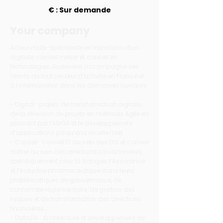
€ : Sur demande
Your company
Acteur multi-spécialiste en transformation
digitale, conseil métier et conseil en
technologies, Audensiel accompagne ses
clients de tout secteur d'activité en France et
à l’international dans les domaines suivants
:
- Digital : projets de transformation digitale,
de la direction de projets en méthode Agile en
passant par l’AMOA et le développement
d’applications jusqu’à la recette/test.
- Conseil : conseil IT au sein des DSI et conseil
métier au sein des directions fonctionnelles
spécifiquement pour la Banque, l’Assurance
et l’Industrie pharmaceutique dans leurs
problématiques de gouvernance, de
conformité réglementaire, de gestion des
risques et de transformation des directions
financières ;
- Data/IA : Architecture et développement de