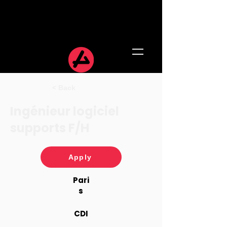
< Back
Ingénieur logiciel
supports F/H
Apply
Pari
s
CDI