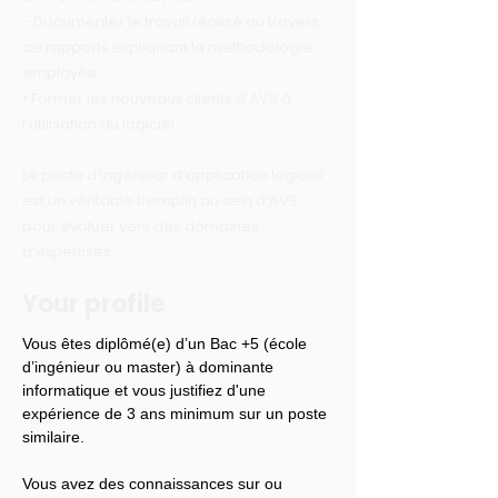
- Documenter le travail réalisé au travers
de rapports expliquant la méthodologie
employée
• Former les nouveaux clients d’AVS à
l’utilisation du logiciel.
Le poste d’ingénieur d’application logiciel
est un véritable tremplin au sein d’AVS
pour évoluer vers des domaines
d’expertises.
Your profile
Vous êtes diplômé(e) d’un Bac +5 (école 
d’ingénieur ou master) à dominante 
informatique et vous justifiez d'une 
expérience de 3 ans minimum sur un poste 
similaire.
Vous avez des connaissances sur ou 