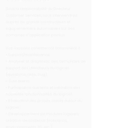
Sous la responsabilité du Directeur
Customer Services, vous interviendrez
auprès de grands constructeurs et
équipementiers automobiles sur des
domaines d’application pointus.
Vos missions consisteront notamment à :
• Support/maintenance :
- Analyser et diagnostic des demandes de
support des utilisateurs du logiciel
(questions, aide, bug)
- Suivi clients
• Participation aux tests et validation des
nouvelles fonctionnalités du logiciel
• Réalisation des projets clients autour du
logiciel :
- Développement de modules logiciels,
création de contenus (scénarios,
environnements 3D, etc.)