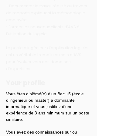
- Documenter le travail réalisé au travers
de rapports expliquant la méthodologie
employée
• Former les nouveaux clients d’AVS à
l’utilisation du logiciel.
Le poste d’ingénieur d’application logiciel
est un véritable tremplin au sein d’AVS
pour évoluer vers des domaines
d’expertises.
Your profile
Vous êtes diplômé(e) d’un Bac +5 (école 
d’ingénieur ou master) à dominante 
informatique et vous justifiez d'une 
expérience de 3 ans minimum sur un poste 
similaire.
Vous avez des connaissances sur ou 