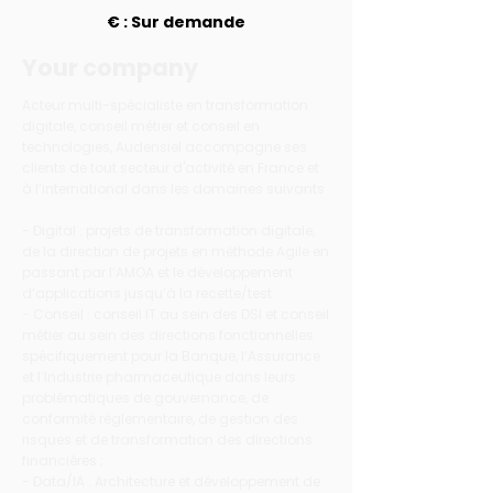
€ : Sur demande
Your company
Acteur multi-spécialiste en transformation
digitale, conseil métier et conseil en
technologies, Audensiel accompagne ses
clients de tout secteur d'activité en France et
à l’international dans les domaines suivants
:
- Digital : projets de transformation digitale,
de la direction de projets en méthode Agile en
passant par l’AMOA et le développement
d’applications jusqu’à la recette/test.
- Conseil : conseil IT au sein des DSI et conseil
métier au sein des directions fonctionnelles
spécifiquement pour la Banque, l’Assurance
et l’Industrie pharmaceutique dans leurs
problématiques de gouvernance, de
conformité réglementaire, de gestion des
risques et de transformation des directions
financières ;
- Data/IA : Architecture et développement de