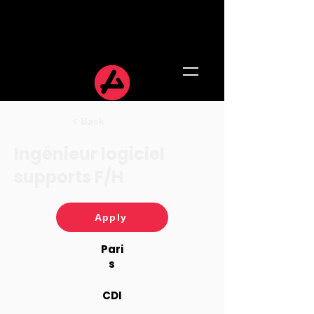
< Back
Ingénieur logiciel
supports F/H
Apply
Pari
s
CDI