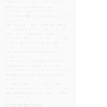
solutions Big Data avec des consultants
data engineer et data scientists.
Développement projets innovants
d’intelligence artificielle de nos clients sous
forme de POC.
- IoT : Exploitation des données des objets
connectés et leurs traitements au sein de
systèmes complexes interconnectés.
Conception de l’ensemble de la chaîne de
valeur qui permet d’offrir la meilleure
expérience utilisateur pour ces nouveaux
services et d’optimiser les gains de
productivité ;
- Cybersécurité : Accompagnement sur la
gouvernance des problématiques de
cybersécurité de nos clients. Audit et gestion
de projets pour la défense et la sécurité de
données.
- Cloud/DevOps : Accompagnement à
différents niveaux de votre projet, stratégie et
gouvernance, architecture, développement
ou encore DevOps.
Your missions