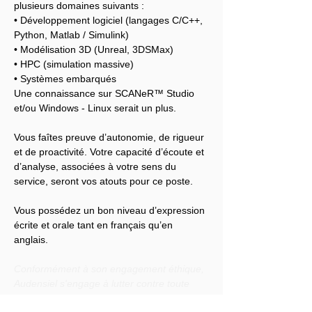
plusieurs domaines suivants :
• Développement logiciel (langages C/C++, 
Python, Matlab / Simulink)
• Modélisation 3D (Unreal, 3DSMax)
• HPC (simulation massive)
• Systèmes embarqués
Une connaissance sur SCANeR™ Studio 
et/ou Windows - Linux serait un plus.
Vous faîtes preuve d’autonomie, de rigueur 
et de proactivité. Votre capacité d’écoute et 
d’analyse, associées à votre sens du 
service, seront vos atouts pour ce poste.
Vous possédez un bon niveau d’expression 
écrite et orale tant en français qu’en 
anglais.
Conformément à son engagement éthique, 
Audensiel s'engage à lutter contre toute 
discrimination et à promouvoir la diversité 