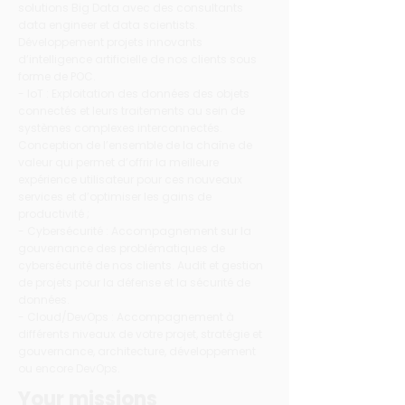
solutions Big Data avec des consultants
data engineer et data scientists.
Développement projets innovants
d’intelligence artificielle de nos clients sous
forme de POC.
- IoT : Exploitation des données des objets
connectés et leurs traitements au sein de
systèmes complexes interconnectés.
Conception de l’ensemble de la chaîne de
valeur qui permet d’offrir la meilleure
expérience utilisateur pour ces nouveaux
services et d’optimiser les gains de
productivité ;
- Cybersécurité : Accompagnement sur la
gouvernance des problématiques de
cybersécurité de nos clients. Audit et gestion
de projets pour la défense et la sécurité de
données.
- Cloud/DevOps : Accompagnement à
différents niveaux de votre projet, stratégie et
gouvernance, architecture, développement
ou encore DevOps.
Your missions