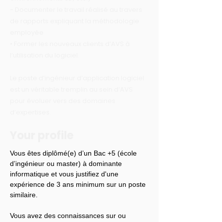
- Documenter le travail réalisé au travers
de rapports expliquant la méthodologie
employée
• Former les nouveaux clients d’AVS à
l’utilisation du logiciel.
Le poste d’ingénieur d’application logiciel
est un véritable tremplin au sein d’AVS
pour évoluer vers des domaines
d’expertises.
Your profile
Vous êtes diplômé(e) d’un Bac +5 (école 
d’ingénieur ou master) à dominante 
informatique et vous justifiez d'une 
expérience de 3 ans minimum sur un poste 
similaire.
Vous avez des connaissances sur ou 