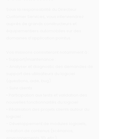
Sous la responsabilité du Directeur
Customer Services, vous interviendrez
auprès de grands constructeurs et
équipementiers automobiles sur des
domaines d’application pointus.
Vos missions consisteront notamment à :
• Support/maintenance :
- Analyser et diagnostic des demandes de
support des utilisateurs du logiciel
(questions, aide, bug)
- Suivi clients
• Participation aux tests et validation des
nouvelles fonctionnalités du logiciel
• Réalisation des projets clients autour du
logiciel :
- Développement de modules logiciels,
création de contenus (scénarios,
environnements 3D, etc.)