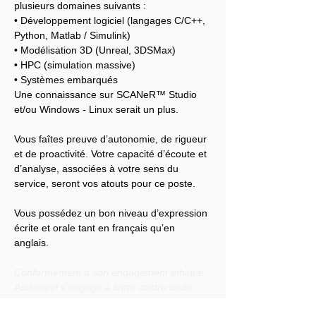
plusieurs domaines suivants :
• Développement logiciel (langages C/C++, 
Python, Matlab / Simulink)
• Modélisation 3D (Unreal, 3DSMax)
• HPC (simulation massive)
• Systèmes embarqués
Une connaissance sur SCANeR™ Studio 
et/ou Windows - Linux serait un plus.
Vous faîtes preuve d’autonomie, de rigueur 
et de proactivité. Votre capacité d’écoute et 
d’analyse, associées à votre sens du 
service, seront vos atouts pour ce poste.
Vous possédez un bon niveau d’expression 
écrite et orale tant en français qu’en 
anglais.
Conformément à son engagement éthique, 
Audensiel s'engage à lutter contre toute 
discrimination et à promouvoir la diversité 