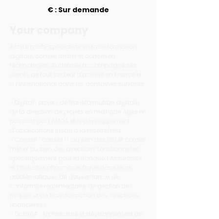
€ : Sur demande
Your company
Acteur multi-spécialiste en transformation
digitale, conseil métier et conseil en
technologies, Audensiel accompagne ses
clients de tout secteur d'activité en France et
à l’international dans les domaines suivants
:
- Digital : projets de transformation digitale,
de la direction de projets en méthode Agile en
passant par l’AMOA et le développement
d’applications jusqu’à la recette/test.
- Conseil : conseil IT au sein des DSI et conseil
métier au sein des directions fonctionnelles
spécifiquement pour la Banque, l’Assurance
et l’Industrie pharmaceutique dans leurs
problématiques de gouvernance, de
conformité réglementaire, de gestion des
risques et de transformation des directions
financières ;
- Data/IA : Architecture et développement de