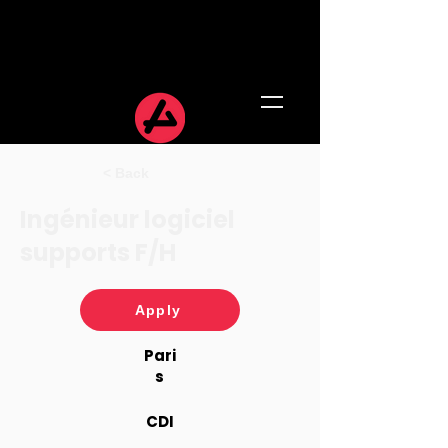
< Back
Ingénieur logiciel
supports F/H
Apply
Pari
s
CDI