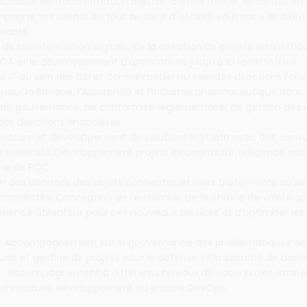
cialiste en transformation digitale, conseil métier et conseil en
agne ses clients de tout secteur d'activité en France et à l’in
vants :
ts de transformation digitale, de la direction de projets en métho
OA et le développement d’applications jusqu’à la recette/test.
il IT au sein des DSI et conseil métier au sein des directions fonc
our la Banque, l’Assurance et l’Industrie pharmaceutique dans 
de gouvernance, de conformité réglementaire, de gestion des r
es directions financières ;
hitecture et développement de solutions Big Data avec des consu
 scientists. Développement projets innovants d’intelligence artif
rme de POC.
tion des données des objets connectés et leurs traitements au s
connectés. Conception de l’ensemble de la chaîne de valeur qui
érience utilisateur pour ces nouveaux services et d’optimiser les
 : Accompagnement sur la gouvernance des problématiques de
Audit et gestion de projets pour la défense et la sécurité de donn
: Accompagnement à différents niveaux de votre projet, straté
rchitecture, développement ou encore DevOps.