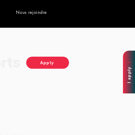
Nous rejoindre
rts
Apply
I apply