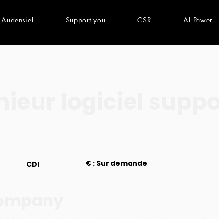
 Audensiel
Support you
CSR
AI Power
nieur logiciel suppo
€ : Sur demande
CDI
company