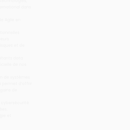
 technologies,
ternational dans
de Agile en
tionnelles
leurs
isques et de
ltants data
icielle de nos
ein de systèmes
 permet d’offrir
 gains de
 cybersécurité
ées.
gie et