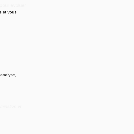
 pour évoluer
e et vous 
’analyse, 
mination et 