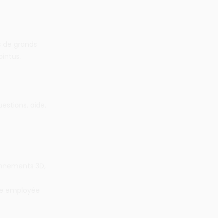
s de grands
intus.
estions, aide,
onnements 3D,
gie employée