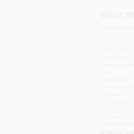
Your m
Sous la responsa
constructeurs e
Vos missions co
• Support/maint
- Analyser et di
bug)
- Suivi clients
• Participation a
• Réalisation des
- Développement
etc.)
- Documenter le 
• Former les nouv
Your pr