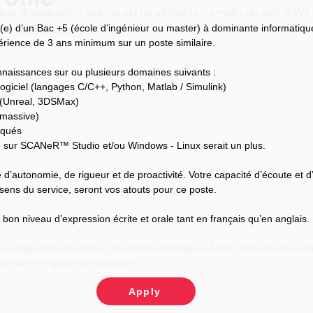
ieur d’application logiciel est un véritable tremplin au sein d’AVS
(e) d’un Bac +5 (école d’ingénieur ou master) à dominante informatiqu
s d’expertises.
périence de 3 ans minimum sur un poste similaire.
naissances sur ou plusieurs domaines suivants :
ogiciel (langages C/C++, Python, Matlab / Simulink)
 (Unreal, 3DSMax)
 massive)
rqués
sur SCANeR™ Studio et/ou Windows - Linux serait un plus.
 d’autonomie, de rigueur et de proactivité. Votre capacité d’écoute et d
sens du service, seront vos atouts pour ce poste.
on niveau d’expression écrite et orale tant en français qu’en anglais.
n engagement éthique, Audensiel s'engage à lutter contre toute discri
versité et l'égalité des chances.
Apply