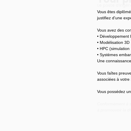
Le poste d’ingén
Vous êtes diplômé
vers des domaine
justifiez d'une ex
Vous avez des con
• Développement l
• Modélisation 3D
• HPC (simulation
• Systèmes emba
Une connaissance 
Vous faîtes preuve
associées à votre 
Vous possédez un b
Conformément à so
à promouvoir la di