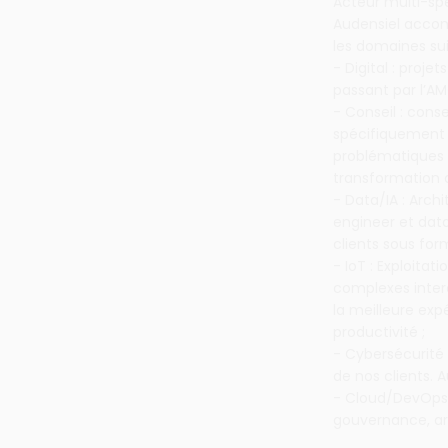
Acteur multi-spé
Audensiel accomp
les domaines sui
- Digital : proje
passant par l’AM
- Conseil : conse
spécifiquement p
problématiques 
transformation d
- Data/IA : Arc
engineer et data
clients sous fo
- IoT : Exploita
complexes inter
la meilleure exp
productivité ;
- Cybersécurité
de nos clients. 
- Cloud/DevOps 
gouvernance, a