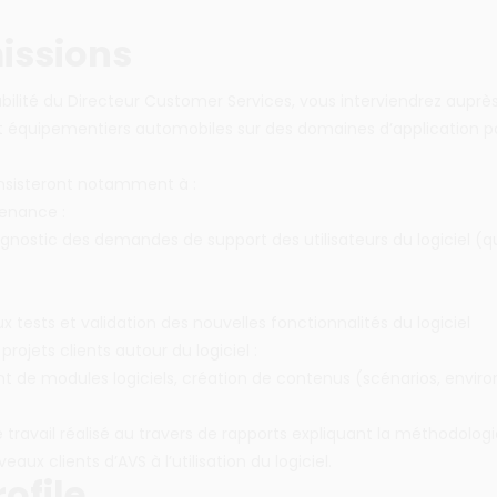
issions
bilité du Directeur Customer Services, vous interviendrez auprè
t équipementiers automobiles sur des domaines d’application po
nsisteront notamment à :
enance :
agnostic des demandes de support des utilisateurs du logiciel (qu
ux tests et validation des nouvelles fonctionnalités du logiciel
 projets clients autour du logiciel :
 de modules logiciels, création de contenus (scénarios, envir
travail réalisé au travers de rapports expliquant la méthodolo
eaux clients d’AVS à l’utilisation du logiciel.
ofile