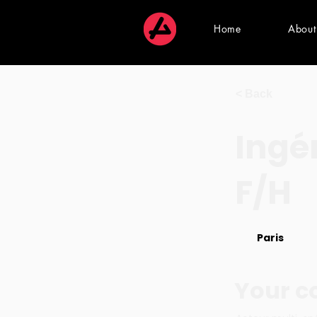
Home
About
< Back
Ingé
F/H
Paris
Your 