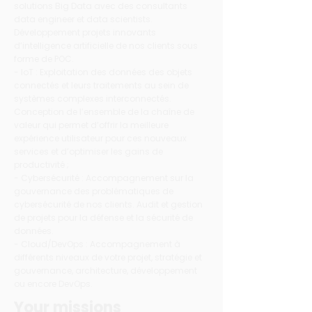
solutions Big Data avec des consultants
data engineer et data scientists.
Développement projets innovants
d’intelligence artificielle de nos clients sous
forme de POC.
- IoT : Exploitation des données des objets
connectés et leurs traitements au sein de
systèmes complexes interconnectés.
Conception de l’ensemble de la chaîne de
valeur qui permet d’offrir la meilleure
expérience utilisateur pour ces nouveaux
services et d’optimiser les gains de
productivité ;
- Cybersécurité : Accompagnement sur la
gouvernance des problématiques de
cybersécurité de nos clients. Audit et gestion
de projets pour la défense et la sécurité de
données.
- Cloud/DevOps : Accompagnement à
différents niveaux de votre projet, stratégie et
gouvernance, architecture, développement
ou encore DevOps.
Your missions