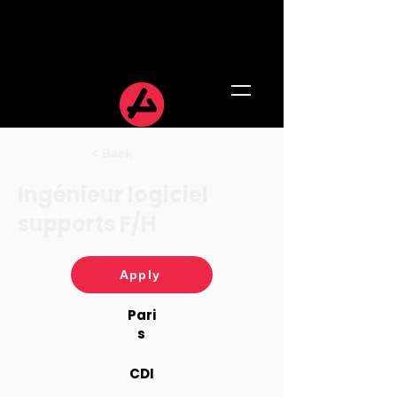
< Back
Ingénieur logiciel
supports F/H
Apply
Pari
s
CDI