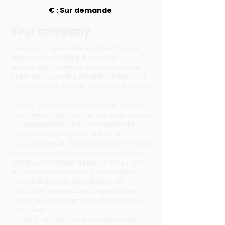
€ : Sur demande
Your company
Acteur multi-spécialiste en transformation
digitale, conseil métier et conseil en
technologies, Audensiel accompagne ses
clients de tout secteur d'activité en France et
à l’international dans les domaines suivants
:
- Digital : projets de transformation digitale,
de la direction de projets en méthode Agile en
passant par l’AMOA et le développement
d’applications jusqu’à la recette/test.
- Conseil : conseil IT au sein des DSI et conseil
métier au sein des directions fonctionnelles
spécifiquement pour la Banque, l’Assurance
et l’Industrie pharmaceutique dans leurs
problématiques de gouvernance, de
conformité réglementaire, de gestion des
risques et de transformation des directions
financières ;
- Data/IA : Architecture et développement de