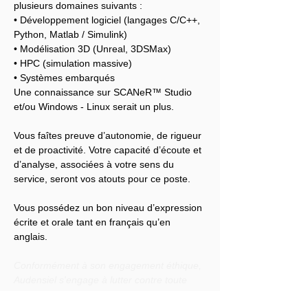
plusieurs domaines suivants :
• Développement logiciel (langages C/C++, 
Python, Matlab / Simulink)
• Modélisation 3D (Unreal, 3DSMax)
• HPC (simulation massive)
• Systèmes embarqués
Une connaissance sur SCANeR™ Studio 
et/ou Windows - Linux serait un plus.
Vous faîtes preuve d’autonomie, de rigueur 
et de proactivité. Votre capacité d’écoute et 
d’analyse, associées à votre sens du 
service, seront vos atouts pour ce poste.
Vous possédez un bon niveau d’expression 
écrite et orale tant en français qu’en 
anglais.
Conformément à son engagement éthique, 
Audensiel s'engage à lutter contre toute 
discrimination et à promouvoir la diversité 