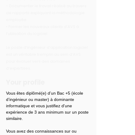
- Documenter le travail réalisé au travers
de rapports expliquant la méthodologie
employée
• Former les nouveaux clients d’AVS à
l’utilisation du logiciel.
Le poste d’ingénieur d’application logiciel
est un véritable tremplin au sein d’AVS
pour évoluer vers des domaines
d’expertises.
Your profile
Vous êtes diplômé(e) d’un Bac +5 (école 
d’ingénieur ou master) à dominante 
informatique et vous justifiez d'une 
expérience de 3 ans minimum sur un poste 
similaire.
Vous avez des connaissances sur ou 