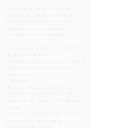
Sous la responsabilité du Directeur
Customer Services, vous interviendrez
auprès de grands constructeurs et
équipementiers automobiles sur des
domaines d’application pointus.
Vos missions consisteront notamment à :
• Support/maintenance :
- Analyser et diagnostic des demandes de
support des utilisateurs du logiciel
(questions, aide, bug)
- Suivi clients
• Participation aux tests et validation des
nouvelles fonctionnalités du logiciel
• Réalisation des projets clients autour du
logiciel :
- Développement de modules logiciels,
création de contenus (scénarios,
environnements 3D, etc.)