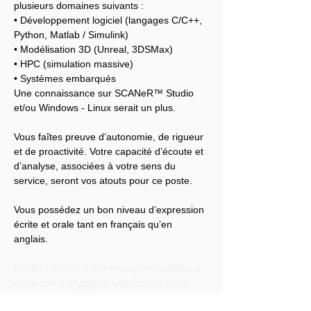
plusieurs domaines suivants :
• Développement logiciel (langages C/C++, 
Python, Matlab / Simulink)
• Modélisation 3D (Unreal, 3DSMax)
• HPC (simulation massive)
• Systèmes embarqués
Une connaissance sur SCANeR™ Studio 
et/ou Windows - Linux serait un plus.
Vous faîtes preuve d’autonomie, de rigueur 
et de proactivité. Votre capacité d’écoute et 
d’analyse, associées à votre sens du 
service, seront vos atouts pour ce poste.
Vous possédez un bon niveau d’expression 
écrite et orale tant en français qu’en 
anglais.
Conformément à son engagement éthique, 
Audensiel s'engage à lutter contre toute 
discrimination et à promouvoir la diversité 