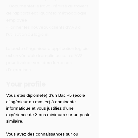
- Documenter le travail réalisé au travers
de rapports expliquant la méthodologie
employée
• Former les nouveaux clients d’AVS à
l’utilisation du logiciel.
Le poste d’ingénieur d’application logiciel
est un véritable tremplin au sein d’AVS
pour évoluer vers des domaines
d’expertises.
Your profile
Vous êtes diplômé(e) d’un Bac +5 (école 
d’ingénieur ou master) à dominante 
informatique et vous justifiez d'une 
expérience de 3 ans minimum sur un poste 
similaire.
Vous avez des connaissances sur ou 