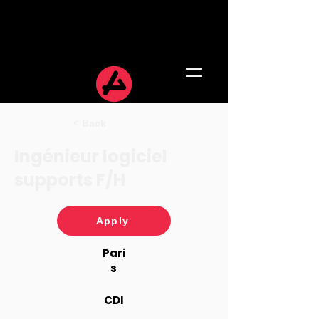
< Back
Ingénieur logiciel
supports F/H
Apply
Pari
s
CDI