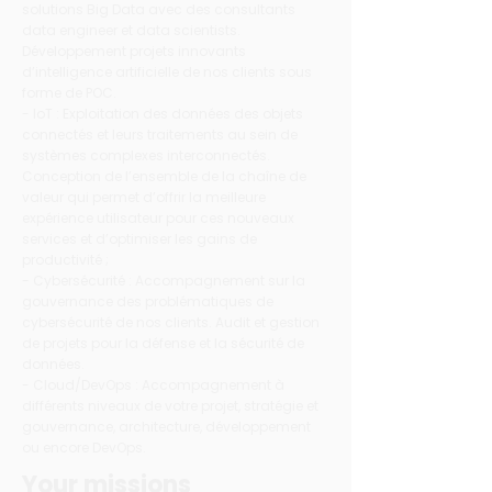
solutions Big Data avec des consultants
data engineer et data scientists.
Développement projets innovants
d’intelligence artificielle de nos clients sous
forme de POC.
- IoT : Exploitation des données des objets
connectés et leurs traitements au sein de
systèmes complexes interconnectés.
Conception de l’ensemble de la chaîne de
valeur qui permet d’offrir la meilleure
expérience utilisateur pour ces nouveaux
services et d’optimiser les gains de
productivité ;
- Cybersécurité : Accompagnement sur la
gouvernance des problématiques de
cybersécurité de nos clients. Audit et gestion
de projets pour la défense et la sécurité de
données.
- Cloud/DevOps : Accompagnement à
différents niveaux de votre projet, stratégie et
gouvernance, architecture, développement
ou encore DevOps.
Your missions