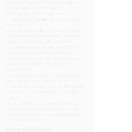
solutions Big Data avec des consultants
data engineer et data scientists.
Développement projets innovants
d’intelligence artificielle de nos clients sous
forme de POC.
- IoT : Exploitation des données des objets
connectés et leurs traitements au sein de
systèmes complexes interconnectés.
Conception de l’ensemble de la chaîne de
valeur qui permet d’offrir la meilleure
expérience utilisateur pour ces nouveaux
services et d’optimiser les gains de
productivité ;
- Cybersécurité : Accompagnement sur la
gouvernance des problématiques de
cybersécurité de nos clients. Audit et gestion
de projets pour la défense et la sécurité de
données.
- Cloud/DevOps : Accompagnement à
différents niveaux de votre projet, stratégie et
gouvernance, architecture, développement
ou encore DevOps.
Your missions