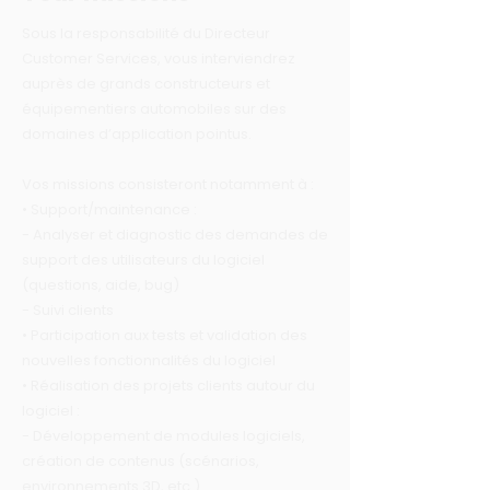
Sous la responsabilité du Directeur
Customer Services, vous interviendrez
auprès de grands constructeurs et
équipementiers automobiles sur des
domaines d’application pointus.
Vos missions consisteront notamment à :
• Support/maintenance :
- Analyser et diagnostic des demandes de
support des utilisateurs du logiciel
(questions, aide, bug)
- Suivi clients
• Participation aux tests et validation des
nouvelles fonctionnalités du logiciel
• Réalisation des projets clients autour du
logiciel :
- Développement de modules logiciels,
création de contenus (scénarios,
environnements 3D, etc.)