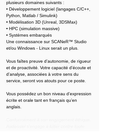
plusieurs domaines suivants :
• Développement logiciel (langages C/C++, 
Python, Matlab / Simulink)
• Modélisation 3D (Unreal, 3DSMax)
• HPC (simulation massive)
• Systèmes embarqués
Une connaissance sur SCANeR™ Studio 
et/ou Windows - Linux serait un plus.
Vous faîtes preuve d’autonomie, de rigueur 
et de proactivité. Votre capacité d’écoute et 
d’analyse, associées à votre sens du 
service, seront vos atouts pour ce poste.
Vous possédez un bon niveau d’expression 
écrite et orale tant en français qu’en 
anglais.
Conformément à son engagement éthique, 
Audensiel s'engage à lutter contre toute 
discrimination et à promouvoir la diversité 