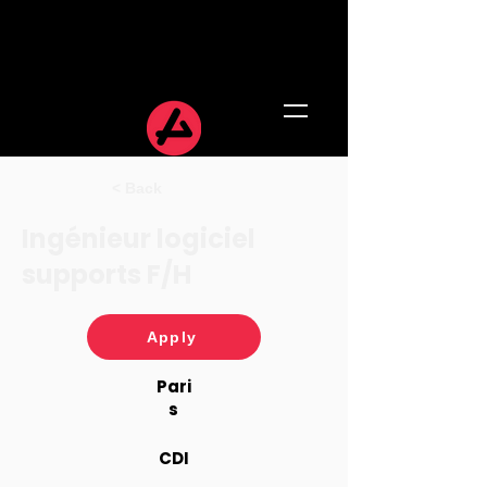
< Back
Ingénieur logiciel
supports F/H
Apply
Pari
s
CDI