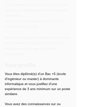
- Documenter le travail réalisé au travers
de rapports expliquant la méthodologie
employée
• Former les nouveaux clients d’AVS à
l’utilisation du logiciel.
Le poste d’ingénieur d’application logiciel
est un véritable tremplin au sein d’AVS
pour évoluer vers des domaines
d’expertises.
Your profile
Vous êtes diplômé(e) d’un Bac +5 (école 
d’ingénieur ou master) à dominante 
informatique et vous justifiez d'une 
expérience de 3 ans minimum sur un poste 
similaire.
Vous avez des connaissances sur ou 