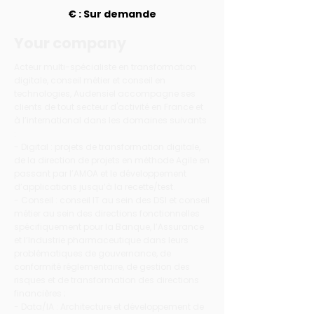
€ : Sur demande
Your company
Acteur multi-spécialiste en transformation
digitale, conseil métier et conseil en
technologies, Audensiel accompagne ses
clients de tout secteur d'activité en France et
à l’international dans les domaines suivants
:
- Digital : projets de transformation digitale,
de la direction de projets en méthode Agile en
passant par l’AMOA et le développement
d’applications jusqu’à la recette/test.
- Conseil : conseil IT au sein des DSI et conseil
métier au sein des directions fonctionnelles
spécifiquement pour la Banque, l’Assurance
et l’Industrie pharmaceutique dans leurs
problématiques de gouvernance, de
conformité réglementaire, de gestion des
risques et de transformation des directions
financières ;
- Data/IA : Architecture et développement de