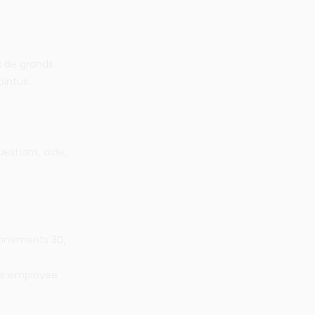
s de grands
intus.
estions, aide,
onnements 3D,
gie employée