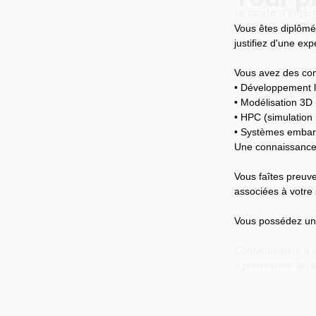
Le poste d’ingén
Vous êtes diplômé
vers des domaine
justifiez d'une ex
Vous avez des con
• Développement l
• Modélisation 3D
• HPC (simulation
• Systèmes emba
Une connaissance 
Vous faîtes preuve
associées à votre 
Vous possédez un b
Conformément à so
à promouvoir la di