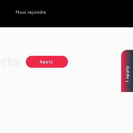
Nous rejoindre
rts
Apply
I apply