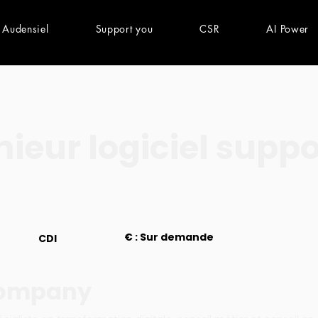
 Audensiel
Support you
CSR
AI Power
nieur logiciel suppo
€ : Sur demande
CDI
company