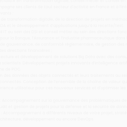
cialiste en transformation digitale, conseil métier et conseil en
agne ses clients de tout secteur d'activité en France et à l’in
vants :
ts de transformation digitale, de la direction de projets en métho
OA et le développement d’applications jusqu’à la recette/test.
il IT au sein des DSI et conseil métier au sein des directions fonc
our la Banque, l’Assurance et l’Industrie pharmaceutique dans 
de gouvernance, de conformité réglementaire, de gestion des r
es directions financières ;
hitecture et développement de solutions Big Data avec des consu
 scientists. Développement projets innovants d’intelligence artif
rme de POC.
tion des données des objets connectés et leurs traitements au s
connectés. Conception de l’ensemble de la chaîne de valeur qui
érience utilisateur pour ces nouveaux services et d’optimiser les
 : Accompagnement sur la gouvernance des problématiques de
Audit et gestion de projets pour la défense et la sécurité de donn
: Accompagnement à différents niveaux de votre projet, straté
rchitecture, développement ou encore DevOps.