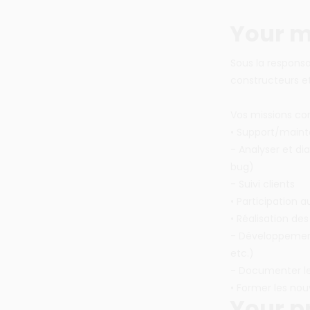
Your m
Sous la responsa
constructeurs e
Vos missions co
• Support/maint
- Analyser et di
bug)
- Suivi clients
• Participation a
• Réalisation des
- Développement
etc.)
- Documenter le 
• Former les nouv
Your pr