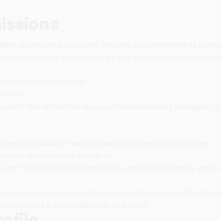
issions
bilité du Directeur Customer Services, vous interviendrez auprè
t équipementiers automobiles sur des domaines d’application po
nsisteront notamment à :
enance :
agnostic des demandes de support des utilisateurs du logiciel (qu
ux tests et validation des nouvelles fonctionnalités du logiciel
 projets clients autour du logiciel :
 de modules logiciels, création de contenus (scénarios, envir
travail réalisé au travers de rapports expliquant la méthodolo
eaux clients d’AVS à l’utilisation du logiciel.
ofile