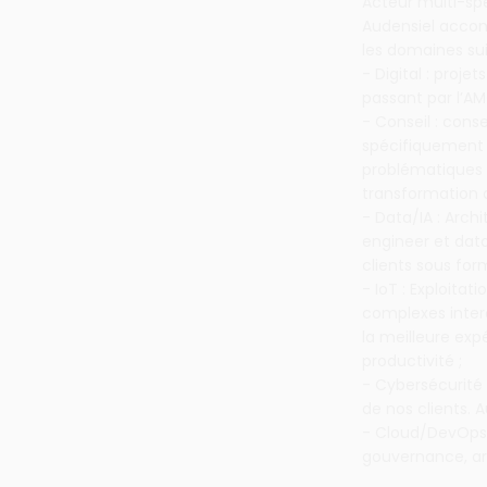
Acteur multi-spé
Audensiel accomp
les domaines sui
- Digital : proje
passant par l’AM
- Conseil : conse
spécifiquement p
problématiques 
transformation d
- Data/IA : Arc
engineer et data
clients sous fo
- IoT : Exploita
complexes inter
la meilleure exp
productivité ;
- Cybersécurité
de nos clients. 
- Cloud/DevOps 
gouvernance, a