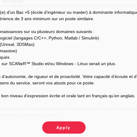
ieur d’application logiciel est un véritable tremplin au sein d’AVS
(e) d’un Bac +5 (école d’ingénieur ou master) à dominante informatiqu
s d’expertises.
périence de 3 ans minimum sur un poste similaire.
naissances sur ou plusieurs domaines suivants :
ogiciel (langages C/C++, Python, Matlab / Simulink)
 (Unreal, 3DSMax)
 massive)
rqués
sur SCANeR™ Studio et/ou Windows - Linux serait un plus.
 d’autonomie, de rigueur et de proactivité. Votre capacité d’écoute et d
sens du service, seront vos atouts pour ce poste.
on niveau d’expression écrite et orale tant en français qu’en anglais.
n engagement éthique, Audensiel s'engage à lutter contre toute discri
versité et l'égalité des chances.
Apply