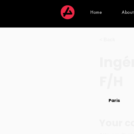
Home
About
< Back
Ingé
F/H
Paris
Your 