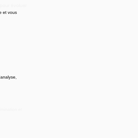
 pour évoluer
e et vous 
’analyse, 
mination et 