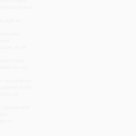
 technologies,
ternational dans
de Agile en
tionnelles
leurs
isques et de
ltants data
icielle de nos
ein de systèmes
 permet d’offrir
 gains de
 cybersécurité
ées.
gie et