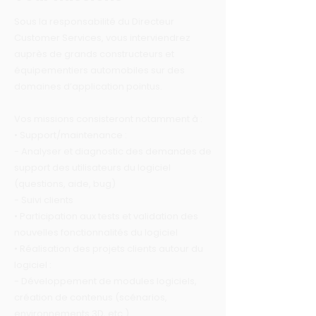
Sous la responsabilité du Directeur
Customer Services, vous interviendrez
auprès de grands constructeurs et
équipementiers automobiles sur des
domaines d’application pointus.
Vos missions consisteront notamment à :
• Support/maintenance :
- Analyser et diagnostic des demandes de
support des utilisateurs du logiciel
(questions, aide, bug)
- Suivi clients
• Participation aux tests et validation des
nouvelles fonctionnalités du logiciel
• Réalisation des projets clients autour du
logiciel :
- Développement de modules logiciels,
création de contenus (scénarios,
environnements 3D, etc.)