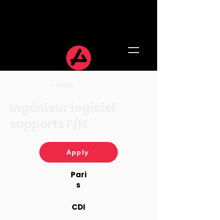
< Back
Ingénieur logiciel
supports F/H
Apply
Pari
s
CDI