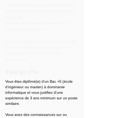
- Documenter le travail réalisé au travers
de rapports expliquant la méthodologie
employée
• Former les nouveaux clients d’AVS à
l’utilisation du logiciel.
Le poste d’ingénieur d’application logiciel
est un véritable tremplin au sein d’AVS
pour évoluer vers des domaines
d’expertises.
Your profile
Vous êtes diplômé(e) d’un Bac +5 (école 
d’ingénieur ou master) à dominante 
informatique et vous justifiez d'une 
expérience de 3 ans minimum sur un poste 
similaire.
Vous avez des connaissances sur ou 