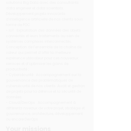
solutions Big Data avec des consultants
data engineer et data scientists.
Développement projets innovants
d’intelligence artificielle de nos clients sous
forme de POC.
- IoT : Exploitation des données des objets
connectés et leurs traitements au sein de
systèmes complexes interconnectés.
Conception de l’ensemble de la chaîne de
valeur qui permet d’offrir la meilleure
expérience utilisateur pour ces nouveaux
services et d’optimiser les gains de
productivité ;
- Cybersécurité : Accompagnement sur la
gouvernance des problématiques de
cybersécurité de nos clients. Audit et gestion
de projets pour la défense et la sécurité de
données.
- Cloud/DevOps : Accompagnement à
différents niveaux de votre projet, stratégie et
gouvernance, architecture, développement
ou encore DevOps.
Your missions