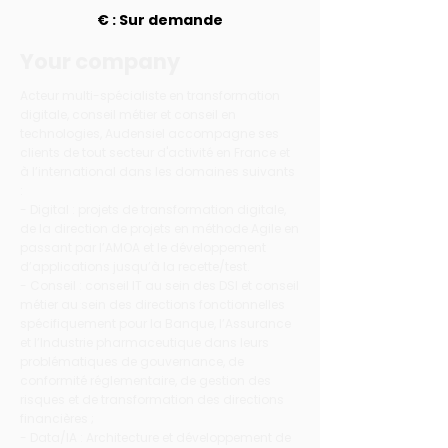
€ : Sur demande
Your company
Acteur multi-spécialiste en transformation
digitale, conseil métier et conseil en
technologies, Audensiel accompagne ses
clients de tout secteur d'activité en France et
à l’international dans les domaines suivants
:
- Digital : projets de transformation digitale,
de la direction de projets en méthode Agile en
passant par l’AMOA et le développement
d’applications jusqu’à la recette/test.
- Conseil : conseil IT au sein des DSI et conseil
métier au sein des directions fonctionnelles
spécifiquement pour la Banque, l’Assurance
et l’Industrie pharmaceutique dans leurs
problématiques de gouvernance, de
conformité réglementaire, de gestion des
risques et de transformation des directions
financières ;
- Data/IA : Architecture et développement de