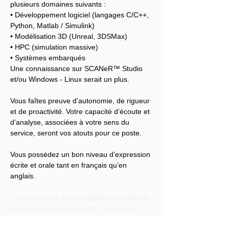
plusieurs domaines suivants :
• Développement logiciel (langages C/C++, 
Python, Matlab / Simulink)
• Modélisation 3D (Unreal, 3DSMax)
• HPC (simulation massive)
• Systèmes embarqués
Une connaissance sur SCANeR™ Studio 
et/ou Windows - Linux serait un plus.
Vous faîtes preuve d’autonomie, de rigueur 
et de proactivité. Votre capacité d’écoute et 
d’analyse, associées à votre sens du 
service, seront vos atouts pour ce poste.
Vous possédez un bon niveau d’expression 
écrite et orale tant en français qu’en 
anglais.
Conformément à son engagement éthique, 
Audensiel s'engage à lutter contre toute 
discrimination et à promouvoir la diversité 