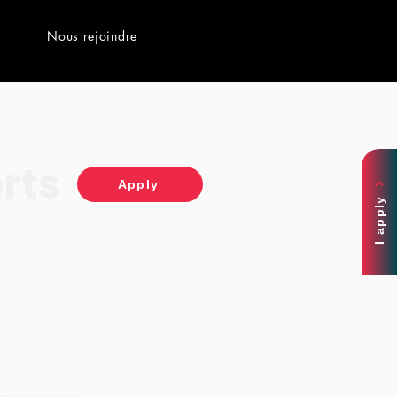
Nous rejoindre
rts
Apply
I apply