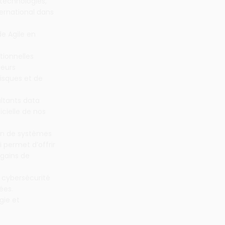
 technologies,
ternational dans
de Agile en
tionnelles
leurs
isques et de
ltants data
icielle de nos
ein de systèmes
 permet d’offrir
 gains de
 cybersécurité
ées.
gie et