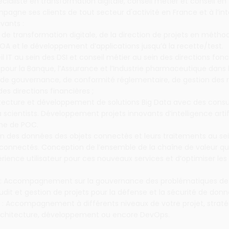
cialiste en transformation digitale, conseil métier et conseil en
agne ses clients de tout secteur d'activité en France et à l’in
vants :
ts de transformation digitale, de la direction de projets en métho
OA et le développement d’applications jusqu’à la recette/test.
il IT au sein des DSI et conseil métier au sein des directions fonc
our la Banque, l’Assurance et l’Industrie pharmaceutique dans 
de gouvernance, de conformité réglementaire, de gestion des r
es directions financières ;
hitecture et développement de solutions Big Data avec des consu
 scientists. Développement projets innovants d’intelligence artif
rme de POC.
tion des données des objets connectés et leurs traitements au s
connectés. Conception de l’ensemble de la chaîne de valeur qui
érience utilisateur pour ces nouveaux services et d’optimiser les
 : Accompagnement sur la gouvernance des problématiques de
Audit et gestion de projets pour la défense et la sécurité de donn
: Accompagnement à différents niveaux de votre projet, straté
rchitecture, développement ou encore DevOps.