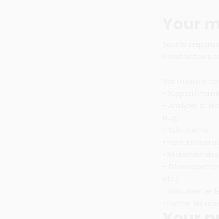
Your m
Sous la responsa
constructeurs e
Vos missions co
• Support/maint
- Analyser et di
bug)
- Suivi clients
• Participation a
• Réalisation des
- Développement
etc.)
- Documenter le 
• Former les nouv
Your pr