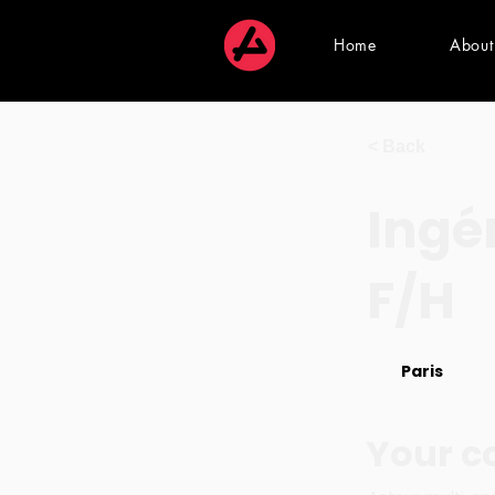
Home
About
< Back
Ingé
F/H
Paris
Your 