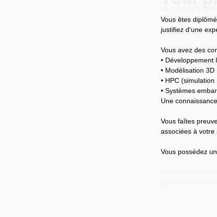
Le poste d’ingén
Vous êtes diplômé
vers des domaine
justifiez d'une ex
Vous avez des con
• Développement l
• Modélisation 3D
• HPC (simulation
• Systèmes emba
Une connaissance 
Vous faîtes preuve
associées à votre 
Vous possédez un b
Conformément à so
à promouvoir la di