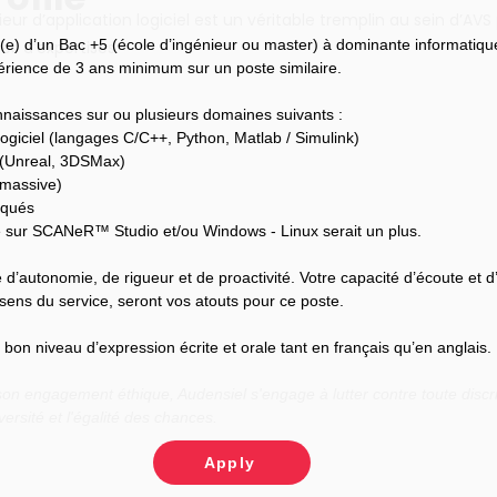
ieur d’application logiciel est un véritable tremplin au sein d’AVS
(e) d’un Bac +5 (école d’ingénieur ou master) à dominante informatiqu
s d’expertises.
périence de 3 ans minimum sur un poste similaire.
naissances sur ou plusieurs domaines suivants :
ogiciel (langages C/C++, Python, Matlab / Simulink)
 (Unreal, 3DSMax)
 massive)
rqués
sur SCANeR™ Studio et/ou Windows - Linux serait un plus.
 d’autonomie, de rigueur et de proactivité. Votre capacité d’écoute et d
sens du service, seront vos atouts pour ce poste.
on niveau d’expression écrite et orale tant en français qu’en anglais.
n engagement éthique, Audensiel s'engage à lutter contre toute discri
versité et l'égalité des chances.
Apply