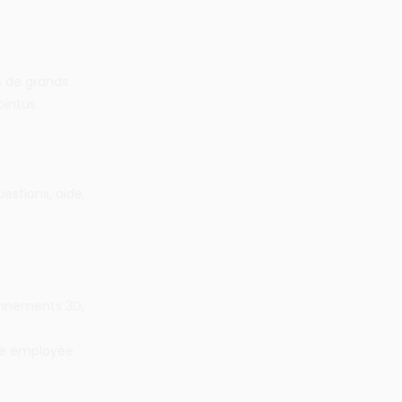
s de grands
intus.
estions, aide,
onnements 3D,
gie employée