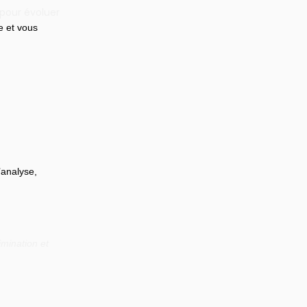
 pour évoluer
e et vous 
’analyse, 
mination et 