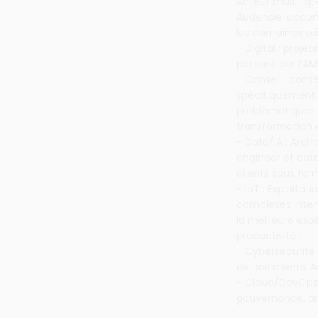
Acteur multi-spé
Audensiel accomp
les domaines sui
- Digital : proje
passant par l’AM
- Conseil : conse
spécifiquement p
problématiques 
transformation d
- Data/IA : Arc
engineer et data
clients sous fo
- IoT : Exploita
complexes inter
la meilleure exp
productivité ;
- Cybersécurité
de nos clients. 
- Cloud/DevOps 
gouvernance, a