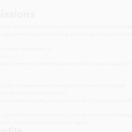
issions
bilité du Directeur Customer Services, vous interviendrez auprè
t équipementiers automobiles sur des domaines d’application po
nsisteront notamment à :
enance :
agnostic des demandes de support des utilisateurs du logiciel (qu
ux tests et validation des nouvelles fonctionnalités du logiciel
 projets clients autour du logiciel :
 de modules logiciels, création de contenus (scénarios, envir
travail réalisé au travers de rapports expliquant la méthodolo
eaux clients d’AVS à l’utilisation du logiciel.
ofile