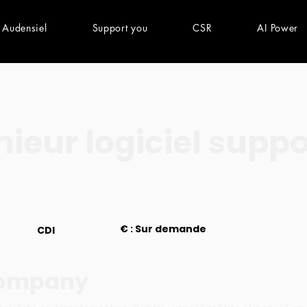
 Audensiel
Support you
CSR
AI Power
nieur logiciel suppo
€ : Sur demande
CDI
company