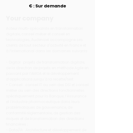
€ : Sur demande
Your company
Acteur multi-spécialiste en transformation
digitale, conseil métier et conseil en
technologies, Audensiel accompagne ses
clients de tout secteur d'activité en France et
à l’international dans les domaines suivants
:
- Digital : projets de transformation digitale,
de la direction de projets en méthode Agile en
passant par l’AMOA et le développement
d’applications jusqu’à la recette/test.
- Conseil : conseil IT au sein des DSI et conseil
métier au sein des directions fonctionnelles
spécifiquement pour la Banque, l’Assurance
et l’Industrie pharmaceutique dans leurs
problématiques de gouvernance, de
conformité réglementaire, de gestion des
risques et de transformation des directions
financières ;
- Data/IA : Architecture et développement de