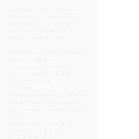
Sous la responsabilité du Directeur
Customer Services, vous interviendrez
auprès de grands constructeurs et
équipementiers automobiles sur des
domaines d’application pointus.
Vos missions consisteront notamment à :
• Support/maintenance :
- Analyser et diagnostic des demandes de
support des utilisateurs du logiciel
(questions, aide, bug)
- Suivi clients
• Participation aux tests et validation des
nouvelles fonctionnalités du logiciel
• Réalisation des projets clients autour du
logiciel :
- Développement de modules logiciels,
création de contenus (scénarios,
environnements 3D, etc.)