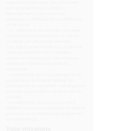
solutions Big Data avec des consultants
data engineer et data scientists.
Développement projets innovants
d’intelligence artificielle de nos clients sous
forme de POC.
- IoT : Exploitation des données des objets
connectés et leurs traitements au sein de
systèmes complexes interconnectés.
Conception de l’ensemble de la chaîne de
valeur qui permet d’offrir la meilleure
expérience utilisateur pour ces nouveaux
services et d’optimiser les gains de
productivité ;
- Cybersécurité : Accompagnement sur la
gouvernance des problématiques de
cybersécurité de nos clients. Audit et gestion
de projets pour la défense et la sécurité de
données.
- Cloud/DevOps : Accompagnement à
différents niveaux de votre projet, stratégie et
gouvernance, architecture, développement
ou encore DevOps.
Your missions