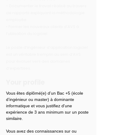
- Documenter le travail réalisé au travers
de rapports expliquant la méthodologie
employée
• Former les nouveaux clients d’AVS à
l’utilisation du logiciel.
Le poste d’ingénieur d’application logiciel
est un véritable tremplin au sein d’AVS
pour évoluer vers des domaines
d’expertises.
Your profile
Vous êtes diplômé(e) d’un Bac +5 (école 
d’ingénieur ou master) à dominante 
informatique et vous justifiez d'une 
expérience de 3 ans minimum sur un poste 
similaire.
Vous avez des connaissances sur ou 