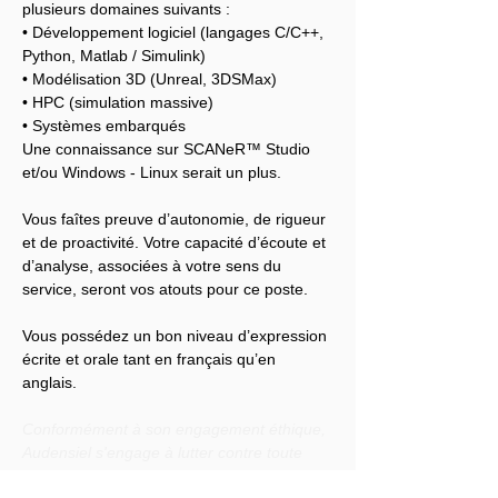
plusieurs domaines suivants :
• Développement logiciel (langages C/C++, 
Python, Matlab / Simulink)
• Modélisation 3D (Unreal, 3DSMax)
• HPC (simulation massive)
• Systèmes embarqués
Une connaissance sur SCANeR™ Studio 
et/ou Windows - Linux serait un plus.
Vous faîtes preuve d’autonomie, de rigueur 
et de proactivité. Votre capacité d’écoute et 
d’analyse, associées à votre sens du 
service, seront vos atouts pour ce poste.
Vous possédez un bon niveau d’expression 
écrite et orale tant en français qu’en 
anglais.
Conformément à son engagement éthique, 
Audensiel s'engage à lutter contre toute 
discrimination et à promouvoir la diversité 