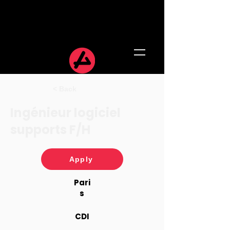
< Back
Ingénieur logiciel
supports F/H
Apply
Pari
s
CDI