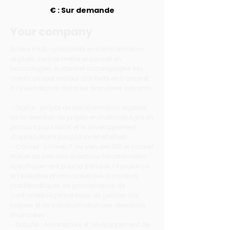
€ : Sur demande
Your company
Acteur multi-spécialiste en transformation
digitale, conseil métier et conseil en
technologies, Audensiel accompagne ses
clients de tout secteur d'activité en France et
à l’international dans les domaines suivants
:
- Digital : projets de transformation digitale,
de la direction de projets en méthode Agile en
passant par l’AMOA et le développement
d’applications jusqu’à la recette/test.
- Conseil : conseil IT au sein des DSI et conseil
métier au sein des directions fonctionnelles
spécifiquement pour la Banque, l’Assurance
et l’Industrie pharmaceutique dans leurs
problématiques de gouvernance, de
conformité réglementaire, de gestion des
risques et de transformation des directions
financières ;
- Data/IA : Architecture et développement de