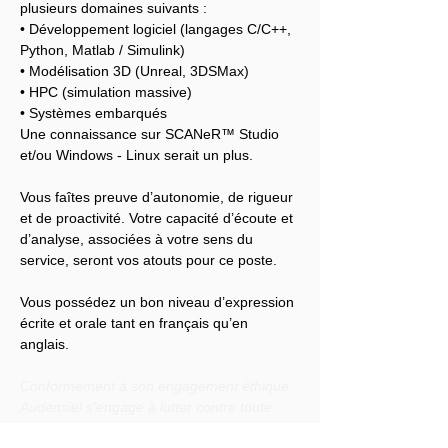
plusieurs domaines suivants :
• Développement logiciel (langages C/C++, 
Python, Matlab / Simulink)
• Modélisation 3D (Unreal, 3DSMax)
• HPC (simulation massive)
• Systèmes embarqués
Une connaissance sur SCANeR™ Studio 
et/ou Windows - Linux serait un plus.
Vous faîtes preuve d’autonomie, de rigueur 
et de proactivité. Votre capacité d’écoute et 
d’analyse, associées à votre sens du 
service, seront vos atouts pour ce poste.
Vous possédez un bon niveau d’expression 
écrite et orale tant en français qu’en 
anglais.
Conformément à son engagement éthique, 
Audensiel s'engage à lutter contre toute 
discrimination et à promouvoir la diversité 