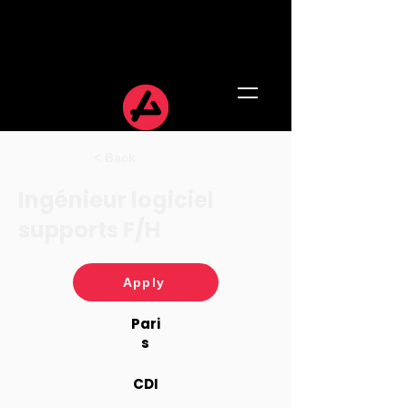
< Back
Ingénieur logiciel
supports F/H
Apply
Pari
s
CDI