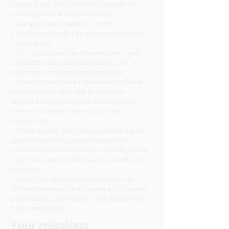
solutions Big Data avec des consultants
data engineer et data scientists.
Développement projets innovants
d’intelligence artificielle de nos clients sous
forme de POC.
- IoT : Exploitation des données des objets
connectés et leurs traitements au sein de
systèmes complexes interconnectés.
Conception de l’ensemble de la chaîne de
valeur qui permet d’offrir la meilleure
expérience utilisateur pour ces nouveaux
services et d’optimiser les gains de
productivité ;
- Cybersécurité : Accompagnement sur la
gouvernance des problématiques de
cybersécurité de nos clients. Audit et gestion
de projets pour la défense et la sécurité de
données.
- Cloud/DevOps : Accompagnement à
différents niveaux de votre projet, stratégie et
gouvernance, architecture, développement
ou encore DevOps.
Your missions