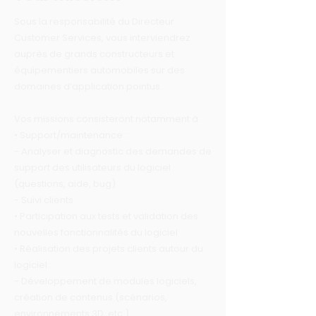
Sous la responsabilité du Directeur
Customer Services, vous interviendrez
auprès de grands constructeurs et
équipementiers automobiles sur des
domaines d’application pointus.
Vos missions consisteront notamment à :
• Support/maintenance :
- Analyser et diagnostic des demandes de
support des utilisateurs du logiciel
(questions, aide, bug)
- Suivi clients
• Participation aux tests et validation des
nouvelles fonctionnalités du logiciel
• Réalisation des projets clients autour du
logiciel :
- Développement de modules logiciels,
création de contenus (scénarios,
environnements 3D, etc.)