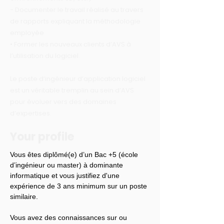
- Documenter le travail réalisé au travers
de rapports expliquant la méthodologie
employée
• Former les nouveaux clients d’AVS à
l’utilisation du logiciel.
Le poste d’ingénieur d’application logiciel
est un véritable tremplin au sein d’AVS
pour évoluer vers des domaines
d’expertises.
Your profile
Vous êtes diplômé(e) d’un Bac +5 (école 
d’ingénieur ou master) à dominante 
informatique et vous justifiez d'une 
expérience de 3 ans minimum sur un poste 
similaire.
Vous avez des connaissances sur ou 