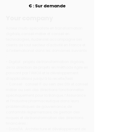
€ : Sur demande
Your company
Acteur multi-spécialiste en transformation
digitale, conseil métier et conseil en
technologies, Audensiel accompagne ses
clients de tout secteur d'activité en France et
à l’international dans les domaines suivants
:
- Digital : projets de transformation digitale,
de la direction de projets en méthode Agile en
passant par l’AMOA et le développement
d’applications jusqu’à la recette/test.
- Conseil : conseil IT au sein des DSI et conseil
métier au sein des directions fonctionnelles
spécifiquement pour la Banque, l’Assurance
et l’Industrie pharmaceutique dans leurs
problématiques de gouvernance, de
conformité réglementaire, de gestion des
risques et de transformation des directions
financières ;
- Data/IA : Architecture et développement de