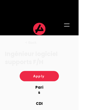
< Back
Ingénieur logiciel
supports F/H
Apply
Pari
s
CDI