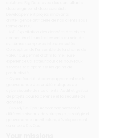
solutions Big Data avec des consultants
data engineer et data scientists.
Développement projets innovants
d’intelligence artificielle de nos clients sous
forme de POC.
- IoT : Exploitation des données des objets
connectés et leurs traitements au sein de
systèmes complexes interconnectés.
Conception de l’ensemble de la chaîne de
valeur qui permet d’offrir la meilleure
expérience utilisateur pour ces nouveaux
services et d’optimiser les gains de
productivité ;
- Cybersécurité : Accompagnement sur la
gouvernance des problématiques de
cybersécurité de nos clients. Audit et gestion
de projets pour la défense et la sécurité de
données.
- Cloud/DevOps : Accompagnement à
différents niveaux de votre projet, stratégie et
gouvernance, architecture, développement
ou encore DevOps.
Your missions