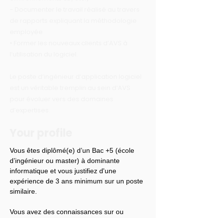
- Documenter le travail réalisé au travers
de rapports expliquant la méthodologie
employée
• Former les nouveaux clients d’AVS à
l’utilisation du logiciel.
Le poste d’ingénieur d’application logiciel
est un véritable tremplin au sein d’AVS
pour évoluer vers des domaines
d’expertises.
Your profile
Vous êtes diplômé(e) d’un Bac +5 (école 
d’ingénieur ou master) à dominante 
informatique et vous justifiez d'une 
expérience de 3 ans minimum sur un poste 
similaire.
Vous avez des connaissances sur ou 