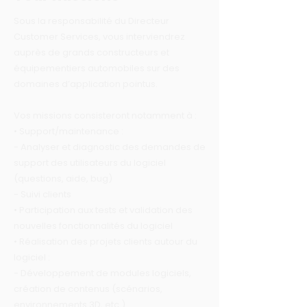
Sous la responsabilité du Directeur
Customer Services, vous interviendrez
auprès de grands constructeurs et
équipementiers automobiles sur des
domaines d’application pointus.
Vos missions consisteront notamment à :
• Support/maintenance :
- Analyser et diagnostic des demandes de
support des utilisateurs du logiciel
(questions, aide, bug)
- Suivi clients
• Participation aux tests et validation des
nouvelles fonctionnalités du logiciel
• Réalisation des projets clients autour du
logiciel :
- Développement de modules logiciels,
création de contenus (scénarios,
environnements 3D, etc.)