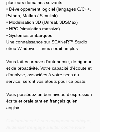
plusieurs domaines suivants :
• Développement logiciel (langages C/C++, 
Python, Matlab / Simulink)
• Modélisation 3D (Unreal, 3DSMax)
• HPC (simulation massive)
• Systèmes embarqués
Une connaissance sur SCANeR™ Studio 
et/ou Windows - Linux serait un plus.
Vous faîtes preuve d’autonomie, de rigueur 
et de proactivité. Votre capacité d’écoute et 
d’analyse, associées à votre sens du 
service, seront vos atouts pour ce poste.
Vous possédez un bon niveau d’expression 
écrite et orale tant en français qu’en 
anglais.
Conformément à son engagement éthique, 
Audensiel s'engage à lutter contre toute 
discrimination et à promouvoir la diversité 