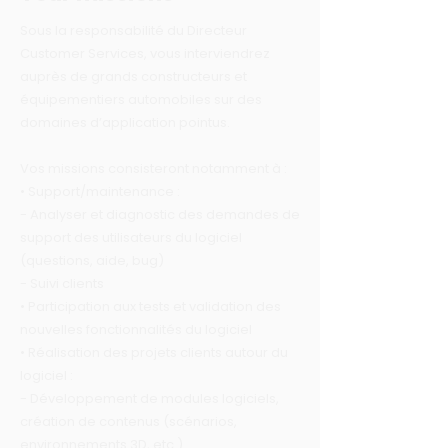
Sous la responsabilité du Directeur
Customer Services, vous interviendrez
auprès de grands constructeurs et
équipementiers automobiles sur des
domaines d’application pointus.
Vos missions consisteront notamment à :
• Support/maintenance :
- Analyser et diagnostic des demandes de
support des utilisateurs du logiciel
(questions, aide, bug)
- Suivi clients
• Participation aux tests et validation des
nouvelles fonctionnalités du logiciel
• Réalisation des projets clients autour du
logiciel :
- Développement de modules logiciels,
création de contenus (scénarios,
environnements 3D, etc.)