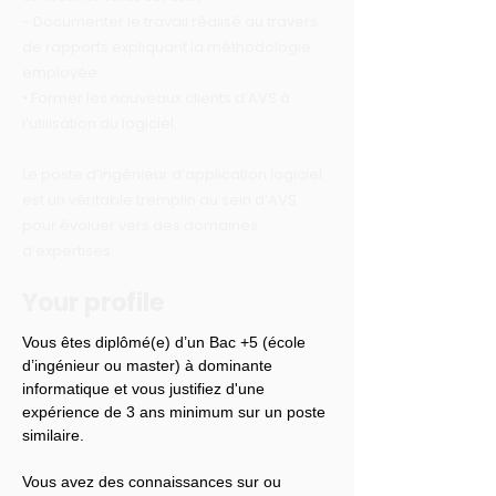
- Documenter le travail réalisé au travers
de rapports expliquant la méthodologie
employée
• Former les nouveaux clients d’AVS à
l’utilisation du logiciel.
Le poste d’ingénieur d’application logiciel
est un véritable tremplin au sein d’AVS
pour évoluer vers des domaines
d’expertises.
Your profile
Vous êtes diplômé(e) d’un Bac +5 (école 
d’ingénieur ou master) à dominante 
informatique et vous justifiez d'une 
expérience de 3 ans minimum sur un poste 
similaire.
Vous avez des connaissances sur ou 