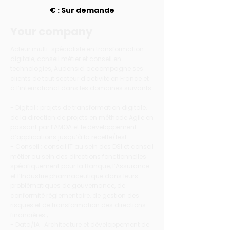
€ : Sur demande
Your company
Acteur multi-spécialiste en transformation
digitale, conseil métier et conseil en
technologies, Audensiel accompagne ses
clients de tout secteur d'activité en France et
à l’international dans les domaines suivants
:
- Digital : projets de transformation digitale,
de la direction de projets en méthode Agile en
passant par l’AMOA et le développement
d’applications jusqu’à la recette/test.
- Conseil : conseil IT au sein des DSI et conseil
métier au sein des directions fonctionnelles
spécifiquement pour la Banque, l’Assurance
et l’Industrie pharmaceutique dans leurs
problématiques de gouvernance, de
conformité réglementaire, de gestion des
risques et de transformation des directions
financières ;
- Data/IA : Architecture et développement de