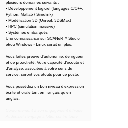
plusieurs domaines suivants :
• Développement logiciel (langages C/C++, 
Python, Matlab / Simulink)
• Modélisation 3D (Unreal, 3DSMax)
• HPC (simulation massive)
• Systèmes embarqués
Une connaissance sur SCANeR™ Studio 
et/ou Windows - Linux serait un plus.
Vous faîtes preuve d’autonomie, de rigueur 
et de proactivité. Votre capacité d’écoute et 
d’analyse, associées à votre sens du 
service, seront vos atouts pour ce poste.
Vous possédez un bon niveau d’expression 
écrite et orale tant en français qu’en 
anglais.
Conformément à son engagement éthique, 
Audensiel s'engage à lutter contre toute 
discrimination et à promouvoir la diversité 