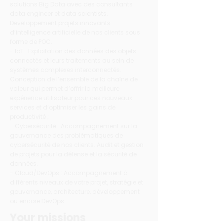
solutions Big Data avec des consultants
data engineer et data scientists.
Développement projets innovants
d’intelligence artificielle de nos clients sous
forme de POC.
- IoT : Exploitation des données des objets
connectés et leurs traitements au sein de
systèmes complexes interconnectés.
Conception de l’ensemble de la chaîne de
valeur qui permet d’offrir la meilleure
expérience utilisateur pour ces nouveaux
services et d’optimiser les gains de
productivité ;
- Cybersécurité : Accompagnement sur la
gouvernance des problématiques de
cybersécurité de nos clients. Audit et gestion
de projets pour la défense et la sécurité de
données.
- Cloud/DevOps : Accompagnement à
différents niveaux de votre projet, stratégie et
gouvernance, architecture, développement
ou encore DevOps.
Your missions