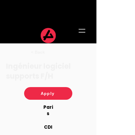
< Back
Ingénieur logiciel
supports F/H
Apply
Pari
s
CDI