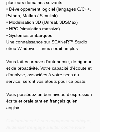
plusieurs domaines suivants :
• Développement logiciel (langages C/C++, 
Python, Matlab / Simulink)
• Modélisation 3D (Unreal, 3DSMax)
• HPC (simulation massive)
• Systèmes embarqués
Une connaissance sur SCANeR™ Studio 
et/ou Windows - Linux serait un plus.
Vous faîtes preuve d’autonomie, de rigueur 
et de proactivité. Votre capacité d’écoute et 
d’analyse, associées à votre sens du 
service, seront vos atouts pour ce poste.
Vous possédez un bon niveau d’expression 
écrite et orale tant en français qu’en 
anglais.
Conformément à son engagement éthique, 
Audensiel s'engage à lutter contre toute 
discrimination et à promouvoir la diversité 