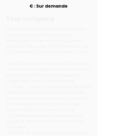
€ : Sur demande
Your company
Acteur multi-spécialiste en transformation
digitale, conseil métier et conseil en
technologies, Audensiel accompagne ses
clients de tout secteur d'activité en France et
à l’international dans les domaines suivants
:
- Digital : projets de transformation digitale,
de la direction de projets en méthode Agile en
passant par l’AMOA et le développement
d’applications jusqu’à la recette/test.
- Conseil : conseil IT au sein des DSI et conseil
métier au sein des directions fonctionnelles
spécifiquement pour la Banque, l’Assurance
et l’Industrie pharmaceutique dans leurs
problématiques de gouvernance, de
conformité réglementaire, de gestion des
risques et de transformation des directions
financières ;
- Data/IA : Architecture et développement de