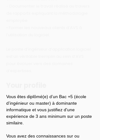
- Documenter le travail réalisé au travers
de rapports expliquant la méthodologie
employée
• Former les nouveaux clients d’AVS à
l’utilisation du logiciel.
Le poste d’ingénieur d’application logiciel
est un véritable tremplin au sein d’AVS
pour évoluer vers des domaines
d’expertises.
Your profile
Vous êtes diplômé(e) d’un Bac +5 (école 
d’ingénieur ou master) à dominante 
informatique et vous justifiez d'une 
expérience de 3 ans minimum sur un poste 
similaire.
Vous avez des connaissances sur ou 