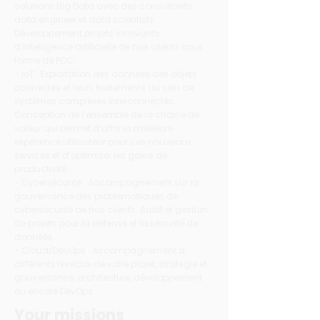
solutions Big Data avec des consultants
data engineer et data scientists.
Développement projets innovants
d’intelligence artificielle de nos clients sous
forme de POC.
- IoT : Exploitation des données des objets
connectés et leurs traitements au sein de
systèmes complexes interconnectés.
Conception de l’ensemble de la chaîne de
valeur qui permet d’offrir la meilleure
expérience utilisateur pour ces nouveaux
services et d’optimiser les gains de
productivité ;
- Cybersécurité : Accompagnement sur la
gouvernance des problématiques de
cybersécurité de nos clients. Audit et gestion
de projets pour la défense et la sécurité de
données.
- Cloud/DevOps : Accompagnement à
différents niveaux de votre projet, stratégie et
gouvernance, architecture, développement
ou encore DevOps.
Your missions