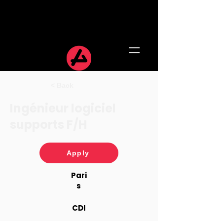
< Back
Ingénieur logiciel
supports F/H
Apply
Pari
s
CDI