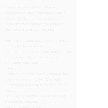
Sous la responsabilité du Directeur
Customer Services, vous interviendrez
auprès de grands constructeurs et
équipementiers automobiles sur des
domaines d’application pointus.
Vos missions consisteront notamment à :
• Support/maintenance :
- Analyser et diagnostic des demandes de
support des utilisateurs du logiciel
(questions, aide, bug)
- Suivi clients
• Participation aux tests et validation des
nouvelles fonctionnalités du logiciel
• Réalisation des projets clients autour du
logiciel :
- Développement de modules logiciels,
création de contenus (scénarios,
environnements 3D, etc.)