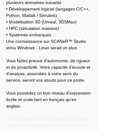
plusieurs domaines suivants :
• Développement logiciel (langages C/C++, 
Python, Matlab / Simulink)
• Modélisation 3D (Unreal, 3DSMax)
• HPC (simulation massive)
• Systèmes embarqués
Une connaissance sur SCANeR™ Studio 
et/ou Windows - Linux serait un plus.
Vous faîtes preuve d’autonomie, de rigueur 
et de proactivité. Votre capacité d’écoute et 
d’analyse, associées à votre sens du 
service, seront vos atouts pour ce poste.
Vous possédez un bon niveau d’expression 
écrite et orale tant en français qu’en 
anglais.
Conformément à son engagement éthique, 
Audensiel s'engage à lutter contre toute 
discrimination et à promouvoir la diversité 