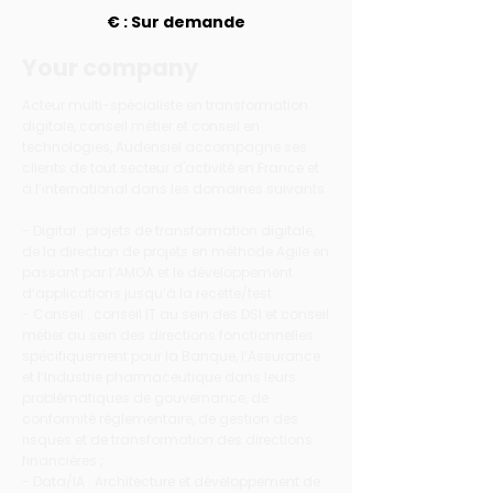
€ : Sur demande
Your company
Acteur multi-spécialiste en transformation
digitale, conseil métier et conseil en
technologies, Audensiel accompagne ses
clients de tout secteur d'activité en France et
à l’international dans les domaines suivants
:
- Digital : projets de transformation digitale,
de la direction de projets en méthode Agile en
passant par l’AMOA et le développement
d’applications jusqu’à la recette/test.
- Conseil : conseil IT au sein des DSI et conseil
métier au sein des directions fonctionnelles
spécifiquement pour la Banque, l’Assurance
et l’Industrie pharmaceutique dans leurs
problématiques de gouvernance, de
conformité réglementaire, de gestion des
risques et de transformation des directions
financières ;
- Data/IA : Architecture et développement de