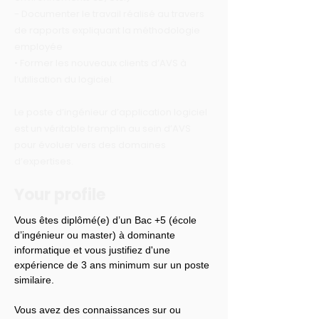
- Documenter le travail réalisé au travers
de rapports expliquant la méthodologie
employée
• Former les nouveaux clients d’AVS à
l’utilisation du logiciel.
Le poste d’ingénieur d’application logiciel
est un véritable tremplin au sein d’AVS
pour évoluer vers des domaines
d’expertises.
Your profile
Vous êtes diplômé(e) d’un Bac +5 (école 
d’ingénieur ou master) à dominante 
informatique et vous justifiez d'une 
expérience de 3 ans minimum sur un poste 
similaire.
Vous avez des connaissances sur ou 