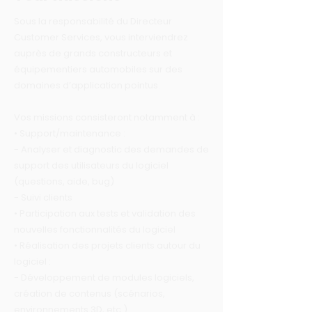
Sous la responsabilité du Directeur
Customer Services, vous interviendrez
auprès de grands constructeurs et
équipementiers automobiles sur des
domaines d’application pointus.
Vos missions consisteront notamment à :
• Support/maintenance :
- Analyser et diagnostic des demandes de
support des utilisateurs du logiciel
(questions, aide, bug)
- Suivi clients
• Participation aux tests et validation des
nouvelles fonctionnalités du logiciel
• Réalisation des projets clients autour du
logiciel :
- Développement de modules logiciels,
création de contenus (scénarios,
environnements 3D, etc.)