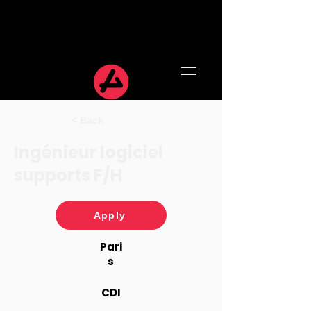
< Back
Ingénieur logiciel
supports F/H
Apply
Pari
s
CDI