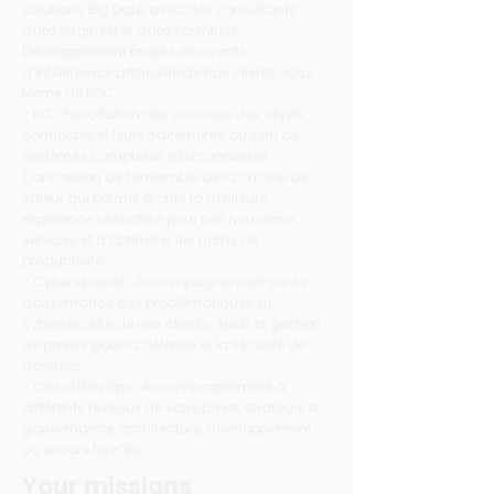
solutions Big Data avec des consultants
data engineer et data scientists.
Développement projets innovants
d’intelligence artificielle de nos clients sous
forme de POC.
- IoT : Exploitation des données des objets
connectés et leurs traitements au sein de
systèmes complexes interconnectés.
Conception de l’ensemble de la chaîne de
valeur qui permet d’offrir la meilleure
expérience utilisateur pour ces nouveaux
services et d’optimiser les gains de
productivité ;
- Cybersécurité : Accompagnement sur la
gouvernance des problématiques de
cybersécurité de nos clients. Audit et gestion
de projets pour la défense et la sécurité de
données.
- Cloud/DevOps : Accompagnement à
différents niveaux de votre projet, stratégie et
gouvernance, architecture, développement
ou encore DevOps.
Your missions