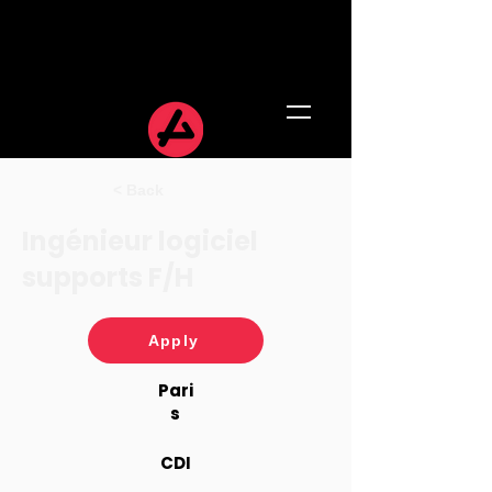
< Back
Ingénieur logiciel
supports F/H
Apply
Pari
s
CDI