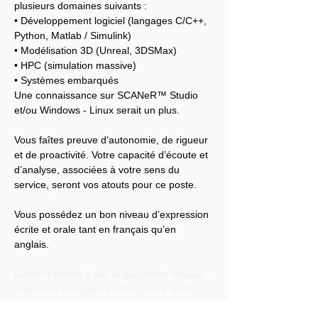
plusieurs domaines suivants :
• Développement logiciel (langages C/C++, 
Python, Matlab / Simulink)
• Modélisation 3D (Unreal, 3DSMax)
• HPC (simulation massive)
• Systèmes embarqués
Une connaissance sur SCANeR™ Studio 
et/ou Windows - Linux serait un plus.
Vous faîtes preuve d’autonomie, de rigueur 
et de proactivité. Votre capacité d’écoute et 
d’analyse, associées à votre sens du 
service, seront vos atouts pour ce poste.
Vous possédez un bon niveau d’expression 
écrite et orale tant en français qu’en 
anglais.
Conformément à son engagement éthique, 
Audensiel s'engage à lutter contre toute 
discrimination et à promouvoir la diversité 