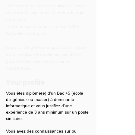
- Documenter le travail réalisé au travers
de rapports expliquant la méthodologie
employée
• Former les nouveaux clients d’AVS à
l’utilisation du logiciel.
Le poste d’ingénieur d’application logiciel
est un véritable tremplin au sein d’AVS
pour évoluer vers des domaines
d’expertises.
Your profile
Vous êtes diplômé(e) d’un Bac +5 (école 
d’ingénieur ou master) à dominante 
informatique et vous justifiez d'une 
expérience de 3 ans minimum sur un poste 
similaire.
Vous avez des connaissances sur ou 