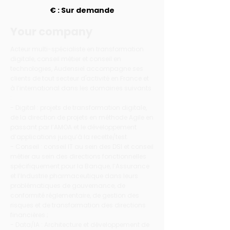
€ : Sur demande
Your company
Acteur multi-spécialiste en transformation
digitale, conseil métier et conseil en
technologies, Audensiel accompagne ses
clients de tout secteur d'activité en France et
à l’international dans les domaines suivants
:
- Digital : projets de transformation digitale,
de la direction de projets en méthode Agile en
passant par l’AMOA et le développement
d’applications jusqu’à la recette/test.
- Conseil : conseil IT au sein des DSI et conseil
métier au sein des directions fonctionnelles
spécifiquement pour la Banque, l’Assurance
et l’Industrie pharmaceutique dans leurs
problématiques de gouvernance, de
conformité réglementaire, de gestion des
risques et de transformation des directions
financières ;
- Data/IA : Architecture et développement de