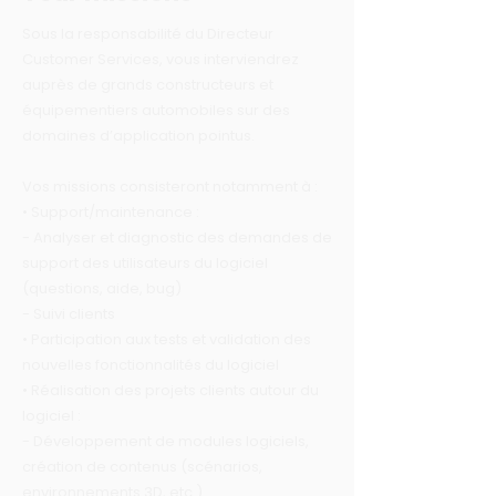
Sous la responsabilité du Directeur
Customer Services, vous interviendrez
auprès de grands constructeurs et
équipementiers automobiles sur des
domaines d’application pointus.
Vos missions consisteront notamment à :
• Support/maintenance :
- Analyser et diagnostic des demandes de
support des utilisateurs du logiciel
(questions, aide, bug)
- Suivi clients
• Participation aux tests et validation des
nouvelles fonctionnalités du logiciel
• Réalisation des projets clients autour du
logiciel :
- Développement de modules logiciels,
création de contenus (scénarios,
environnements 3D, etc.)