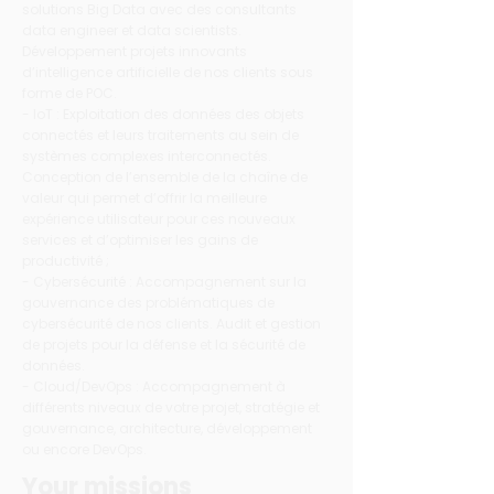
solutions Big Data avec des consultants
data engineer et data scientists.
Développement projets innovants
d’intelligence artificielle de nos clients sous
forme de POC.
- IoT : Exploitation des données des objets
connectés et leurs traitements au sein de
systèmes complexes interconnectés.
Conception de l’ensemble de la chaîne de
valeur qui permet d’offrir la meilleure
expérience utilisateur pour ces nouveaux
services et d’optimiser les gains de
productivité ;
- Cybersécurité : Accompagnement sur la
gouvernance des problématiques de
cybersécurité de nos clients. Audit et gestion
de projets pour la défense et la sécurité de
données.
- Cloud/DevOps : Accompagnement à
différents niveaux de votre projet, stratégie et
gouvernance, architecture, développement
ou encore DevOps.
Your missions