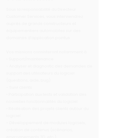
Sous la responsabilité du Directeur
Customer Services, vous interviendrez
auprès de grands constructeurs et
équipementiers automobiles sur des
domaines d’application pointus.
Vos missions consisteront notamment à :
• Support/maintenance :
- Analyser et diagnostic des demandes de
support des utilisateurs du logiciel
(questions, aide, bug)
- Suivi clients
• Participation aux tests et validation des
nouvelles fonctionnalités du logiciel
• Réalisation des projets clients autour du
logiciel :
- Développement de modules logiciels,
création de contenus (scénarios,
environnements 3D, etc.)