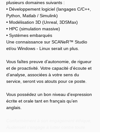
plusieurs domaines suivants :
• Développement logiciel (langages C/C++, 
Python, Matlab / Simulink)
• Modélisation 3D (Unreal, 3DSMax)
• HPC (simulation massive)
• Systèmes embarqués
Une connaissance sur SCANeR™ Studio 
et/ou Windows - Linux serait un plus.
Vous faîtes preuve d’autonomie, de rigueur 
et de proactivité. Votre capacité d’écoute et 
d’analyse, associées à votre sens du 
service, seront vos atouts pour ce poste.
Vous possédez un bon niveau d’expression 
écrite et orale tant en français qu’en 
anglais.
Conformément à son engagement éthique, 
Audensiel s'engage à lutter contre toute 
discrimination et à promouvoir la diversité 