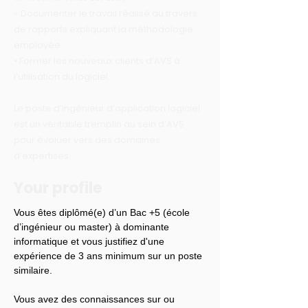
- Documenter le travail réalisé au travers
de rapports expliquant la méthodologie
employée
• Former les nouveaux clients d’AVS à
l’utilisation du logiciel.
Le poste d’ingénieur d’application logiciel
est un véritable tremplin au sein d’AVS
pour évoluer vers des domaines
d’expertises.
Your profile
Vous êtes diplômé(e) d’un Bac +5 (école 
d’ingénieur ou master) à dominante 
informatique et vous justifiez d'une 
expérience de 3 ans minimum sur un poste 
similaire.
Vous avez des connaissances sur ou 