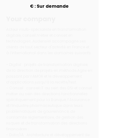
€ : Sur demande
Your company
Acteur multi-spécialiste en transformation
digitale, conseil métier et conseil en
technologies, Audensiel accompagne ses
clients de tout secteur d'activité en France et
à l’international dans les domaines suivants
:
- Digital : projets de transformation digitale,
de la direction de projets en méthode Agile en
passant par l’AMOA et le développement
d’applications jusqu’à la recette/test.
- Conseil : conseil IT au sein des DSI et conseil
métier au sein des directions fonctionnelles
spécifiquement pour la Banque, l’Assurance
et l’Industrie pharmaceutique dans leurs
problématiques de gouvernance, de
conformité réglementaire, de gestion des
risques et de transformation des directions
financières ;
- Data/IA : Architecture et développement de