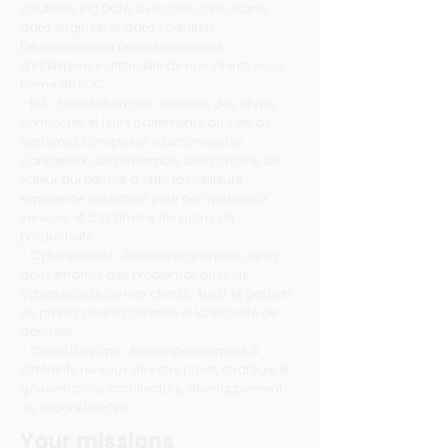
solutions Big Data avec des consultants
data engineer et data scientists.
Développement projets innovants
d’intelligence artificielle de nos clients sous
forme de POC.
- IoT : Exploitation des données des objets
connectés et leurs traitements au sein de
systèmes complexes interconnectés.
Conception de l’ensemble de la chaîne de
valeur qui permet d’offrir la meilleure
expérience utilisateur pour ces nouveaux
services et d’optimiser les gains de
productivité ;
- Cybersécurité : Accompagnement sur la
gouvernance des problématiques de
cybersécurité de nos clients. Audit et gestion
de projets pour la défense et la sécurité de
données.
- Cloud/DevOps : Accompagnement à
différents niveaux de votre projet, stratégie et
gouvernance, architecture, développement
ou encore DevOps.
Your missions