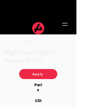
< Back
Ingénieur logiciel
supports F/H
Apply
Pari
s
CDI