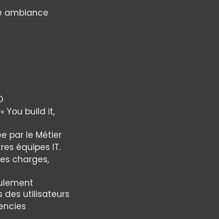
ne ambiance
D
 You build it,
e par le Métier
res équipes IT.
des charges,
oulement
 des utilisateurs
encies