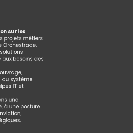
on sur les
s projets métiers
pe Orchestrade.
 solutions
e aux besoins des
’ouvrage,
t du système
ipes IT et
ons une
, à une posture
nviction,
tégiques.