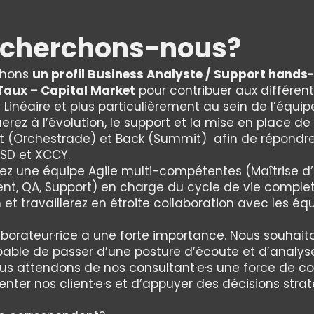
echerchons-nous?
chons
un profil Business Analyste / Support hands-
 Taux – Capital Market
pour contribuer aux différent
re Linéaire et plus particulièrement au sein de l’équi
erez à l’évolution, le support et la mise en place de
nt (Orchestrade) et Back (Summit) afin de répondr
USD et XCCY.
rez une équipe Agile multi-compétentes (Maîtrise d
t, QA, Support) en charge du cycle de vie comple
 et travaillerez en étroite collaboration avec les équ
borateur·rice a une forte importance. Nous souhait
able de passer d’une posture d’écoute et d’analyse
us attendons de nos consultant·e·s une force de co
enter nos client·e·s et d’appuyer des décisions stra