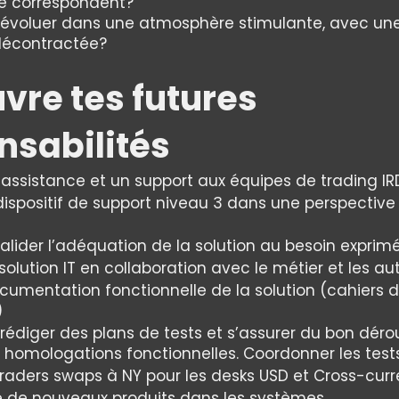
te correspondent?
 évoluer dans une atmosphère stimulante, avec u
décontractée?
vre tes futures
nsabilités
assistance et un support aux équipes de trading IR
dispositif de support niveau 3 dans une perspective «
alider l’adéquation de la solution au besoin exprimé
solution IT en collaboration avec le métier et les aut
cumentation fonctionnelle de la solution (cahiers 
)
rédiger des plans de tests et s’assurer du bon dér
s homologations fonctionnelles. Coordonner les tests
traders swaps à NY pour les desks USD et Cross-curr
e de nouveaux produits dans les systèmes