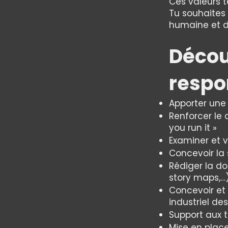
Ces valeurs 
Tu souhaites
humaine et 
Décou
respo
Apporter une 
Renforcer le 
you run it »
Examiner et v
Concevoir la 
Rédiger la do
story maps,…
Concevoir et 
industriel de
Support aux 
Mise en plac