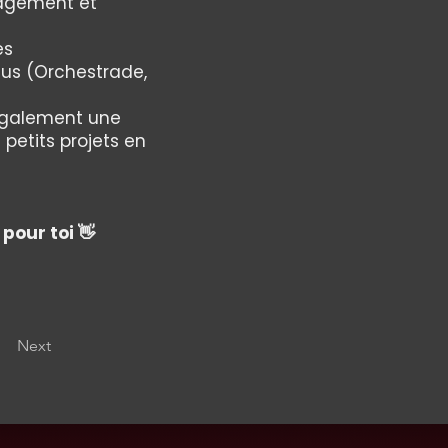
nagement et
es
lus (Orchestrade,
 également une
petits projets en
 pour toi 👋
Next