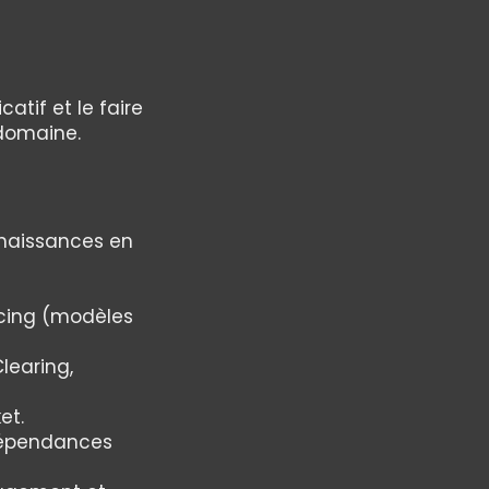
atif et le faire
 domaine.
nnaissances en
icing (modèles
learing,
et.
 dépendances