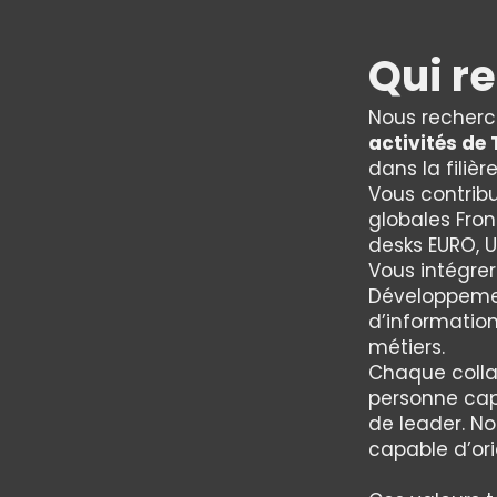
Qui r
Nous recher
activités de
dans la filiè
Vous contribu
globales Fro
desks EURO, 
Vous intégre
Développemen
d’information
métiers.
Chaque colla
personne cap
de leader. No
capable d’ori