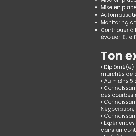
Mise en place
Automatisatio
Monitoring c
Contribuer à 
évoluer. Etre
Ton e
• Diplômé(e)
marchés de c
• Au moins 5
• Connaissan
des courbes d
• Connaissanc
Négociation, 
• Connaissan
• Expériences
dans un cont