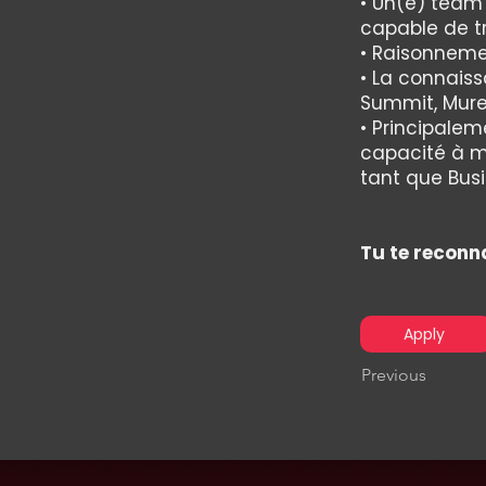
• Un(e) team
capable de tr
• Raisonneme
• La connaiss
Summit, Murex
• Principalem
capacité à me
tant que Busi
Tu te reconna
Apply
Previous