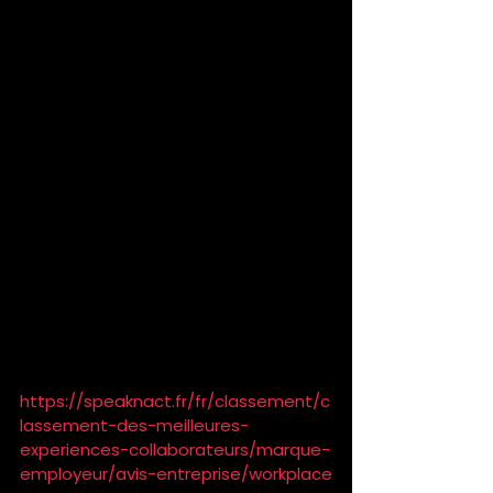
son caractère impartial et 
indépendant. Les collaborateurs 
présents dans l’entreprise, au cours 
de l’année 2023-2024, ont évalué leur 
niveau de satisfaction sur différents 
critères tels que la qualité de 
l’espace de travail, le sentiment 
d’appartenance, la qualité des 
missions ou encore l’équilibre vie 
professionnelle/personnelle. Plus 
d’informations sur la 
méthodologie
 sur 
speaknact.fr
« 
Best Workplace Experience – 
Happiness Barometer
 » renvoyant 
vers le classement sur 
speaknact.fr
 :
https://speaknact.fr/fr/classement/c
lassement-des-meilleures-
experiences-collaborateurs/marque-
employeur/avis-entreprise/workplace