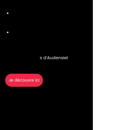
accessibilité, bienveillance...) au 
sein de leur entreprise.
Le degré de confiance envers le 
management de nos 
collaborateurs est de 89%.
Nos collaborateurs 
recommandent l'entreprise avec 
un taux de satisfaction de 87%.
Découvrir les avi
s d’Audensiel 
sur 
Speak & Act 👇
Je découvre ici
Le classement Best 
Workplace Experience - 
Happiness Barometer de 