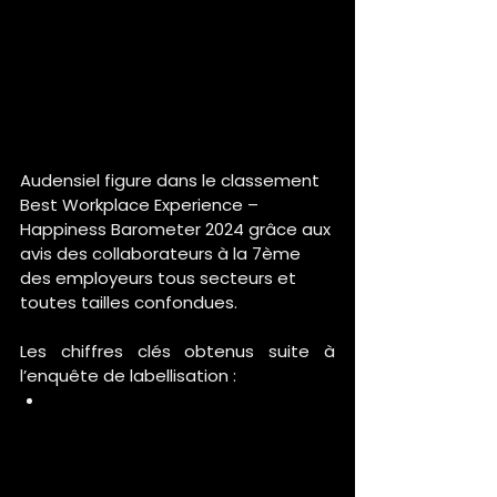
Audensiel figure dans le classement 
Best Workplace Experience – 
Happiness Barometer 2024 grâce aux 
avis des collaborateurs à la 7ème 
des employeurs tous secteurs et 
toutes tailles confondues.
Les chiffres clés obtenus suite à 
l’enquête de labellisation :
Nos collaborateurs sont satisfaits 
à 90% de la qualité des relations 
avec leurs collègues 
(collaboration, écoute, 