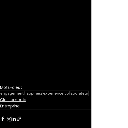
des collaborateurs recueillis au 
travers d'un questionnaire anonyme 
garantissant son caractère impartial 
et indépendant. 
Mots-clés :
engagement
happiness
experience collaborateur
Classements
Entreprise