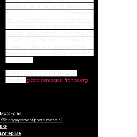
continue vis-à-vis de la société, de 
ses clients et de ses collaborateurs. 
Cet engagement nous oblige à agir 
concrètement et à rendre public nos 
progrès, tout comme le font plus de 
17 000 organisations publiques et 
privées à l’échelle internationale. » 
souligne Nicolas Pacault, Président 
d’Audensiel.
Pour en savoir plus sur le Pacte 
Mondial : 
globalcompact-france.org
Mots-clés :
RSE
engagement
pacte mondial
RSE
Entreprise