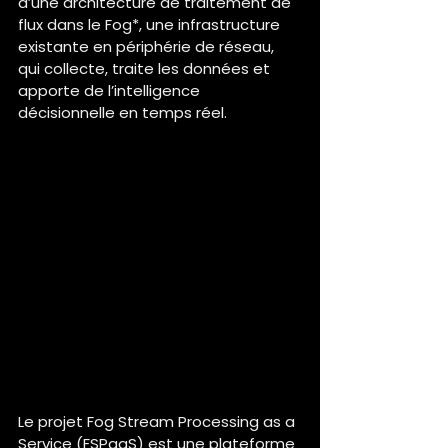
d’une architecture de traitement de 
flux dans le Fog*, une infrastructure 
existante en périphérie de réseau, 
qui collecte, traite les données et 
apporte de l’intelligence 
décisionnelle en temps réel.
Peux-tu nous présenter le 
projet FSPaaS en quelques 
mots ?
Le projet Fog Stream Processing as a 
Service (FSPaaS) est une plateforme 