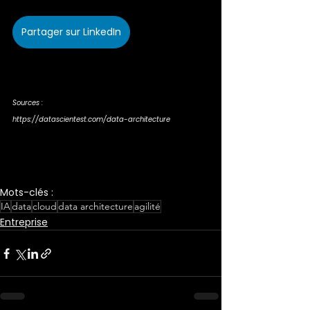
Partager sur LinkedIn
Sources :
https://datascientest.com/data-architecture
Mots-clés :
IA
data
cloud
data architecture
agilité
Entreprise