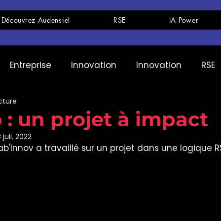
Découvrez Audensiel
RSE
IA Power
Entreprise
Innovation
Innovation
RSE
cture
ments
Evènements
Evènements
Parole d
 : un projet à impact
 juil. 2022
RH
Recrutement
Recrutement
IA
I
ab'Innov a travaillé sur un projet dans une logique R