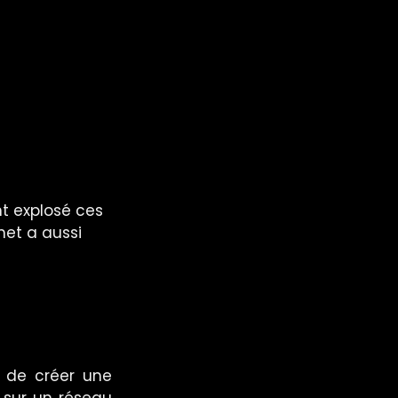
t explosé ces 
et a aussi 
f de créer une 
sur un réseau 