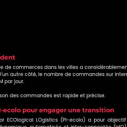
ident
re de commerces dans les villes a considérablemen
D'un autre côté, le nombre de commandes sur intern
par jour. 
raison des commandes est rapide et précise. 
I-ecolo pour engager une transition
for ECOlogical LOgistics (PI-ecolo) a pour objecti
 dynamique, automatisée et inter-connectée (IdO) 