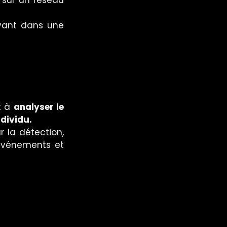
vant dans une 
t à 
analyser le 
dividu.
r la détection, 
’événements et 