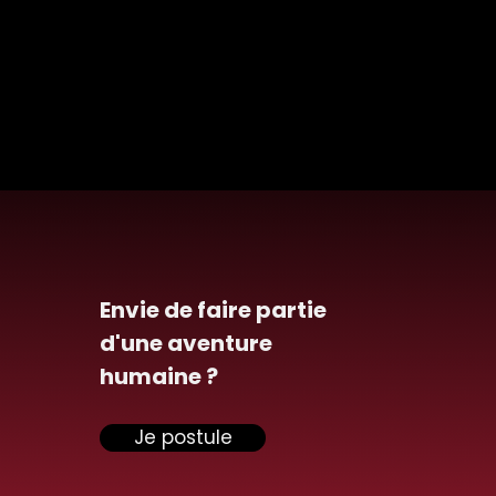
Envie de faire partie
d'une aventure
humaine ?
ensiel remporte deux
 pour le projet SIRS-
Je postule