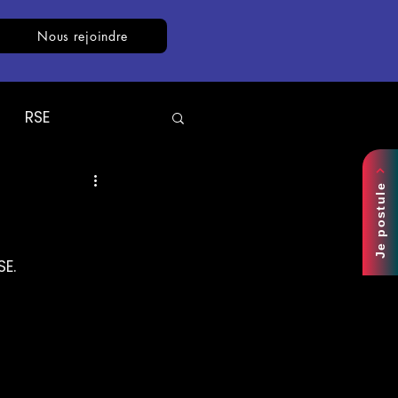
Nous rejoindre
RSE
'experts
Je postule
A
Expertise
SE.