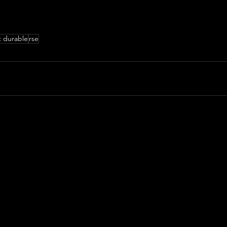
 durable
rse