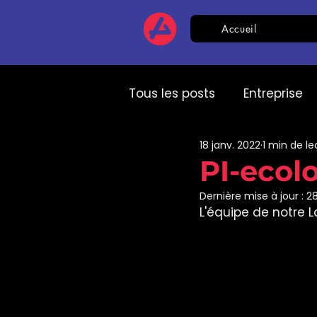
Accueil
Tous les posts
Entreprise
18 janv. 2022
1 min de le
Classements
Classe
PI-ecolo
Dernière mise à jour :
28
Parole d'experts
RH
L'équipe de notre L
Livre blanc