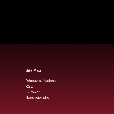
Site Map
Découvrez Audensiel
RSE
Rencontre avec Nawel et
Aud
IA Power
Mohamed pour le projet
prix
Nous rejoindre
SIRS-Bot
Bot