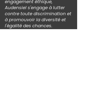
engagement éthique,
Audensiel s'engage à lutter
contre toute discrimination et
à promouvoir la diversité et
l'égalité des chances.
Apply
Previous
Next
Audensiel is a player in digital
transformation, business
consulting and technology
consulting, supporting its clients