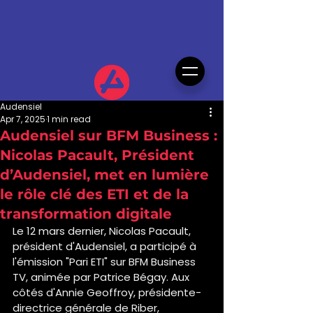
Audensiel
Apr 7, 2025
1 min read
Audensiel sur BFM Business :
Nicolas Pacault, Président
d’Audensiel, met en lumière
le rôle clé des ETI et de la
transformation digitale
Le 12 mars dernier, Nicolas Pacault, 
président d'Audensiel, a participé à 
l'émission "Pari ETI" sur BFM Business 
TV, animée par Patrice Bégay. Aux 
côtés d'Annie Geoffroy, présidente-
directrice générale de Riber, 