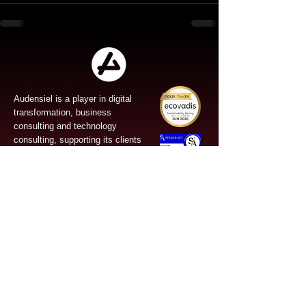
Audensiel is a player in digital
transformation, business
consulting and technology
consulting, supporting its clients
from all sectors of activity in
France and internationally in the
fields of Digital factory, Business
Consulting, Data/AI,
Cybersecurity.
Site Map
News
Next to you