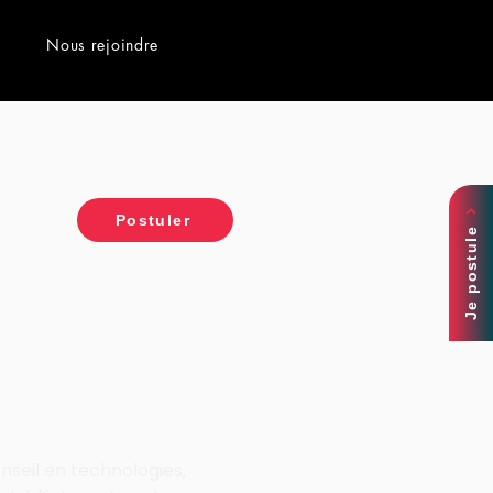
Nous rejoindre
Postuler
Je postule
nseil en technologies, 