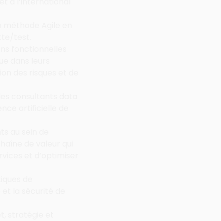
 à l’international 
en méthode Agile en 
te/test.
ons fonctionnelles 
ue dans leurs 
n des risques et de 
des consultants data 
ce artificielle de 
ts au sein de 
aîne de valeur qui 
rvices et d’optimiser 
iques de 
et la sécurité de 
 stratégie et 