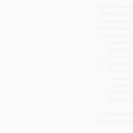
Diplôme univers
maîtrise en in
Expérience avé
informatiques
Très bonne con
Expérience
rédaction d
Vous êtes 
Capacité 
Vous vous 
Vous êtes 
Vous parle
est un atou
serait un r
Conformément 
discrimination