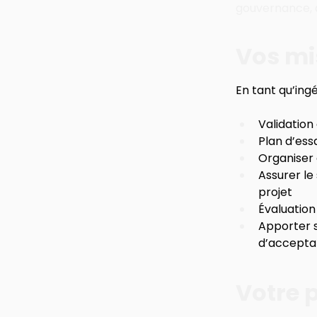
gouvernance, 
Vos mi
En tant qu’ingé
Validation
Plan d’ess
Organiser 
Assurer le
projet
Évaluation
Apporter s
d’acceptat
Votre p