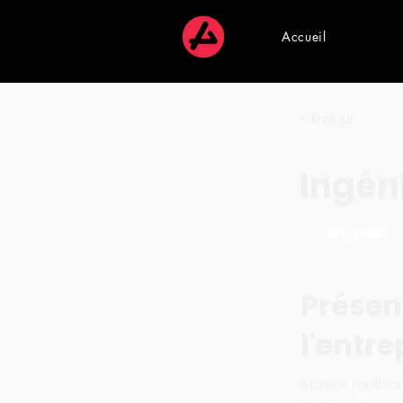
Accueil
< Retour
Ingén
Belgique
Présen
l'entre
Acteur multi-sp