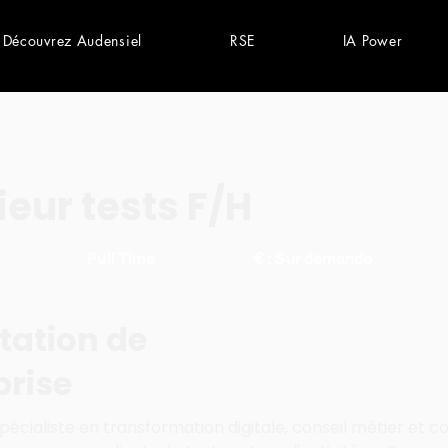
Découvrez Audensiel
RSE
IA Power
ieur tests F/H
Full Time
€ : Sur demande
tation de
prise
écialiste en transformation digitale, conseil métier et co