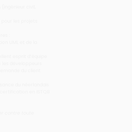
ingénieur civil, 
pour les projets 
res :
on UML et de la 
llent esprit d’équipe
c les développeurs
demande du client
ssance du néerlandais 
ertification en ISTQB 
r contre toute 