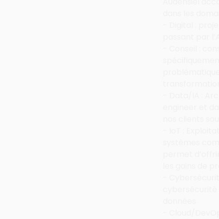
Audensiel acco
dans les domai
- Digital : pro
passant par l’
- Conseil : con
spécifiquement
problématiques
transformation
- Data/IA : Ar
engineer et da
nos clients so
- IoT : Exploi
systèmes comp
permet d’offri
les gains de pr
- Cybersécuri
cybersécurité d
données.
- Cloud/DevOps