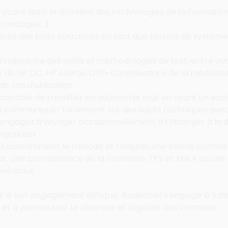
itaire dans le domaine des technologies de l’information (
formatique…)
rée des tests structurés en tant que testeur de système 
naissance des outils et méthodologies de test, entre aut
 de HP QC, HP ALM ou QTP• Connaissance de la modélisati
e cas d’utilisation
capable de travailler en autonomie tout en ayant un exce
à communiquer facilement sur des sujets techniques ave
engagez à voyager occasionnellement à l’étranger à la 
rigoureux
z couramment le français et l’anglais, une bonne connai
t.
Une connaissance de la formation TFS et XMLA ou une c
éel atout.
 ​
à son engagement éthique, Audensiel s'engage à lutte
 et à promouvoir la diversité et l'égalité des chances.