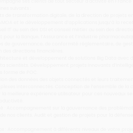
mpagne ses clients de tout secteur d'activité en France et
nes suivants :
jets de transformation digitale, de la direction de projets 
AMOA et le développement d’applications jusqu’à la recet
seil IT au sein des DSI et conseil métier au sein des directi
 pour la Banque, l’Assurance et l’Industrie pharmaceutiq
 de gouvernance, de conformité réglementaire, de gestio
 des directions financières.
chitecture et développement de solutions Big Data avec 
ta scientists. Développement projets innovants d’intelligen
us forme de POC.
tation des données des objets connectés et leurs traitemen
lexes interconnectés. Conception de l’ensemble de la ch
r la meilleure expérience utilisateur pour ces nouveaux se
oductivité.
té : Accompagnement sur la gouvernance des problémat
e nos clients. Audit et gestion de projets pour la défense 
 : Accompagnement à différents niveaux de votre projet,