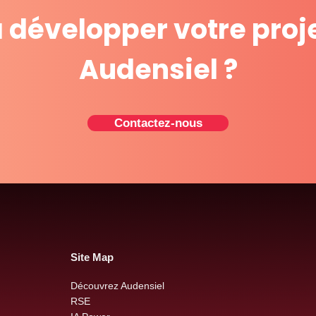
à développer votre proj
Audensiel ?
Contactez-nous
Site Map
Découvrez Audensiel
RSE