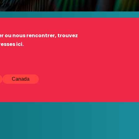
r ou nous rencontrer, trouvez
esses ici.
Canada