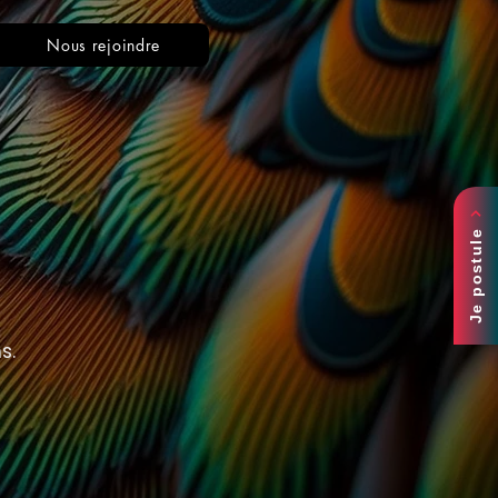
Nous rejoindre
Je postule
ns.