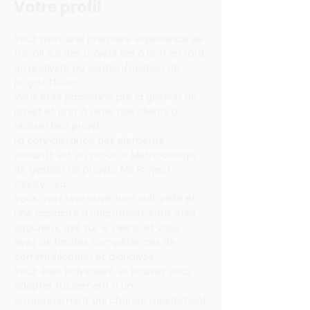
Votre profil
Vous avez une première expérience de 
travail sur des projets liés à la TI en tant 
qu’analyste ou soutien/gestion de 
projetofficier
Vous êtes passionné par la gestion de 
projet et prêt à aider nos clients à 
réaliser leur projet
La connaissance des éléments 
suivants est un atout :o Méthodologie 
de gestion de projeto MS Project, 
Clarity, Jira, …
Vous avez une ouverture culturelle et 
une capacité d’adaptation, vous êtes 
rigoureux, axé sur le client, et vous 
avez de hautes compétences de 
communication et d’analyse
Vous êtes polyvalent et pouvez vous 
adapter facilement à un 
environnement qui change rapidement