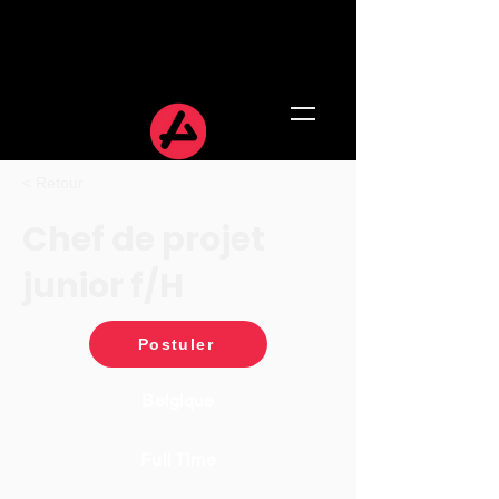
< Retour
Chef de projet
junior f/H
Postuler
Belgique
Full Time