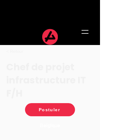
< Retour
Chef de projet
infrastructure IT
F/H
Postuler
Belgique