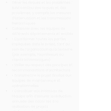
Gérer les risques et les problèmes : 
suivi continu des risques et des 
problèmes, y compris les mesures 
d’atténuation et les transmissions 
hiérarchiques
Collaborer avec les équipes de 
différents départements et entités
• Coordonner toutes les parties 
impliquées dans le projet, tant au 
sein de l’organisation qu’à l’externe 
(par exemple, fournisseurs ou 
clients informatiques)
• Veiller au respect des principes et 
recommandations d’architecture
• Transmettre le projet finalisé aux 
équipes de maintenance et 
opérationnelles
• Contribuer aux initiatives de 
l’équipe afin d’assurer la réduction 
annuelle des coûts liés à la 
réalisation de projets 