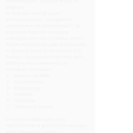
Infrastructure IT pour son entité en 
Belgique.
​En tant que chef de projet 
d’infrastructure IT, vous gérerez, 
coordonnerez plusieurs projets IT de 
moyenne à grande envergure, 
interagirez avec de nombreux clients 
importants pour recueillir leurs besoins 
et suivre le projet du lancement à la 
livraison. Vous pouvez intervenir dans 
différents environnements et 
domaines techniques :
Réseau LAN/WAN
Cybersécurité
Entreposage
Fenêtres
Unix/Linux
Ordinateur central
En étroite collaboration avec 
l’architecte et le gestionnaire de projet, 
votre rôle sera le suivant :