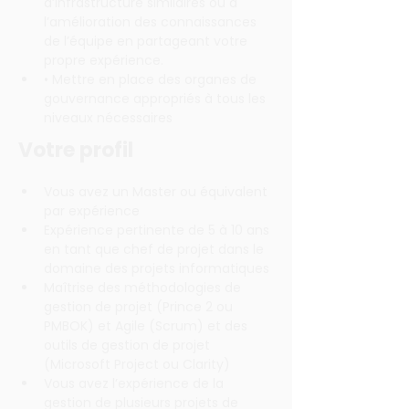
d’infrastructure similaires ou à 
l’amélioration des connaissances 
de l’équipe en partageant votre 
propre expérience.
• Mettre en place des organes de 
gouvernance appropriés à tous les 
niveaux nécessaires
Votre profil
Vous avez un Master ou équivalent 
par expérience
Expérience pertinente de 5 à 10 ans 
en tant que chef de projet dans le 
domaine des projets informatiques
Maîtrise des méthodologies de 
gestion de projet (Prince 2 ou 
PMBOK) et Agile (Scrum) et des 
outils de gestion de projet 
(Microsoft Project ou Clarity)
Vous avez l’expérience de la 
gestion de plusieurs projets de 