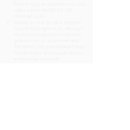
bout en bout en parallèle avec des 
tailles variant de 300 à 3 000 
hommes-jours.
Expérience avérée de la direction 
de projets/programmes, ainsi que 
d’une bonne expertise technique 
globale dans un environnement 
complexe (tels que IBM Mainframe, 
Tandem, Unix, Windows, et réseau 
et stockage avancés).
Vous avez une ouverture culturelle 
et une capacité d’adaptation, vous 
êtes rigoureux, axé sur le client, et 
vous avez de grandes 
compétences en communication 
et en analyse
Vous parlez couramment le 
français et l’anglais; une bonne 
connaissance du néerlandais 
pourrait être un atout pour 
certains projets.