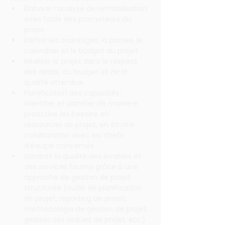
Élaborer l’analyse de rentabilisation 
avec l’aide des promoteurs du 
projet
Définir les avantages, la portée, le 
calendrier et le budget du projet
Réaliser le projet dans le respect 
des délais, du budget et de la 
qualité attendue
Planification des capacités : 
identifier et planifier de manière 
proactive les besoins en 
ressources de projet, en étroite 
collaboration avec les chefs 
d’équipe concernés
Garantir la qualité des livrables et 
des services fournis grâce à une 
approche de gestion de projet 
structurée (outils de planification 
de projet, reporting de projet, 
méthodologie de gestion de projet, 
gestion des risques de projet, etc.)