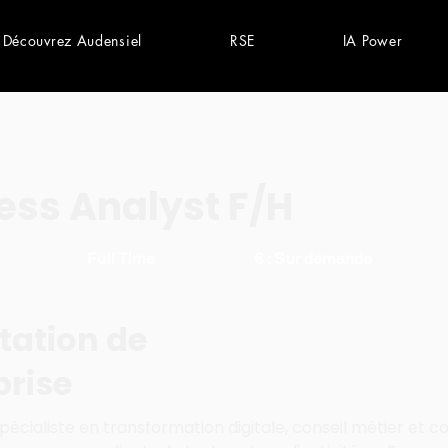
Découvrez Audensiel
RSE
IA Power
ess Analyst F/H
Full Time
€ : Sur demande
tation de
prise
écialiste en transformation digitale, conseil métier et co