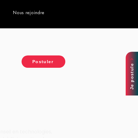
Nous rejoindre
Postuler
Je postule
nseil en technologies, 