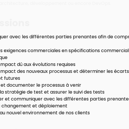
architecture, développement ou encore DevOps.
ssions
r avec les différentes parties prenantes afin de compr
es exigences commerciales en spécifications commerciale
ique
’impact dû aux évolutions requises
’impact des nouveaux processus et déterminer les écarts e
et futures
et documenter le processus à venir
a stratégie de test et assurer le suivi des tests
r et communiquer avec les différentes parties prenante
u changement et déploiement
au nouvel environnement de nos clients