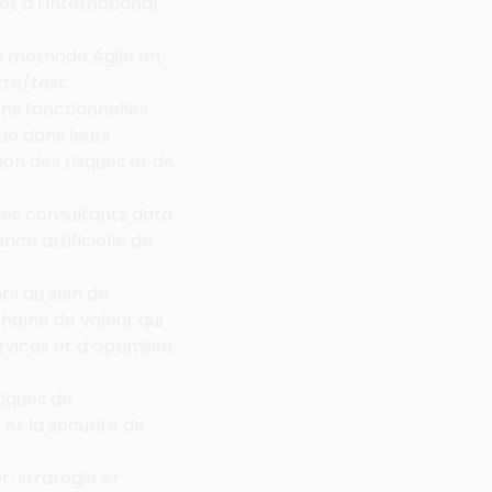
 à l’international 
en méthode Agile en 
te/test.
ons fonctionnelles 
ue dans leurs 
n des risques et de 
des consultants data 
ce artificielle de 
ts au sein de 
aîne de valeur qui 
rvices et d’optimiser 
iques de 
et la sécurité de 
 stratégie et 