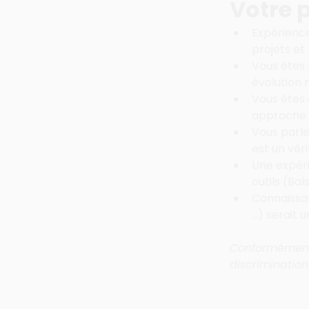
Votre p
Expérience
projets et 
Vous êtes 
évolution 
Vous êtes 
approche 
Vous parle
est un véri
Une expéri
outils (Bal
Connaissan
…) serait u
Conformément 
discrimination