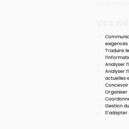
gouvernance, 
Vos mi
Communique
exigences
Traduire l
l’informat
Analyser l
Analyser l
actuelles 
Concevoir 
Organiser l
Coordonne
Gestion d
S’adapter 