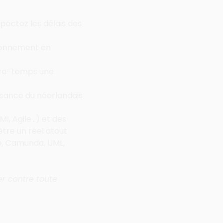
pectez les délais des 
ronnement en 
tre-temps une 
ssance du néerlandais 
I, Agile…) et des 
 être un réel atout
io, Camunda, UML, 
r contre toute 