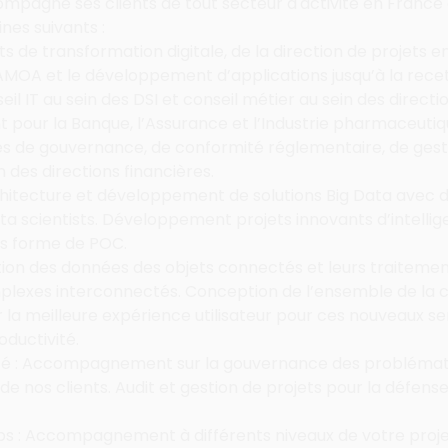
mpagne ses clients de tout secteur d'activité en France et
nes suivants :
jets de transformation digitale, de la direction de projets 
AMOA et le développement d’applications jusqu’à la recet
seil IT au sein des DSI et conseil métier au sein des directi
 pour la Banque, l’Assurance et l’Industrie pharmaceutiq
 de gouvernance, de conformité réglementaire, de gestio
 des directions financières.
chitecture et développement de solutions Big Data avec 
ta scientists. Développement projets innovants d’intelligen
us forme de POC.
tation des données des objets connectés et leurs traitemen
lexes interconnectés. Conception de l’ensemble de la ch
r la meilleure expérience utilisateur pour ces nouveaux se
oductivité.
té : Accompagnement sur la gouvernance des problémat
e nos clients. Audit et gestion de projets pour la défense 
 : Accompagnement à différents niveaux de votre projet,