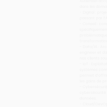
Audensiel acco
dans les domai
- Digital : pro
passant par l’
- Conseil : con
spécifiquement
problématiques
transformation
- Data/IA : Ar
engineer et da
nos clients so
- IoT : Exploi
systèmes comp
permet d’offri
les gains de pr
- Cybersécuri
cybersécurité d
données.
- Cloud/DevOps