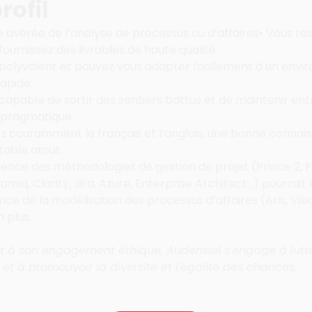
rofil
 avérée de l’analyse de processus ou d’affaires• Vous res
fournissez des livrables de haute qualité.
polyvalent et pouvez vous adapter facilement à un envi
rapide.
capable de sortir des sentiers battus et de maintenir en
pragmatique.
z couramment le français et l’anglais, une bonne connai
table atout.
ence des méthodologies de gestion de projet (Prince 2, PM
samiq, Clarity, Jira, Azure, Enterprise Architect…) pourrait
ce de la modélisation des processus d’affaires (Aris, Vis
n plus.
à son engagement éthique, Audensiel s'engage à lutte
 et à promouvoir la diversité et l'égalité des chances.