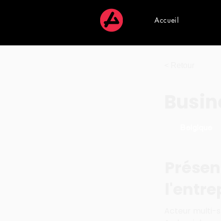
Accueil
< Retour
Busin
Belgique
Présen
l'entre
Acteur multi-sp