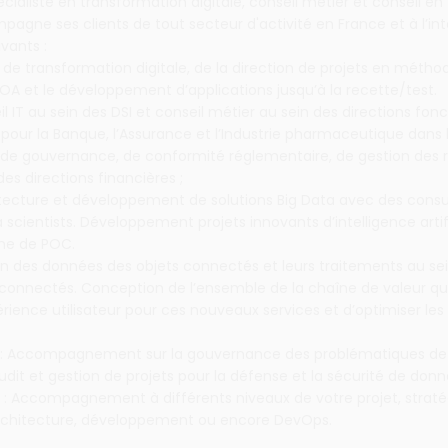
cialiste en transformation digitale, conseil métier et conseil en
agne ses clients de tout secteur d'activité en France et à l’in
vants :
ts de transformation digitale, de la direction de projets en métho
OA et le développement d’applications jusqu’à la recette/test.
il IT au sein des DSI et conseil métier au sein des directions fonc
our la Banque, l’Assurance et l’Industrie pharmaceutique dans 
de gouvernance, de conformité réglementaire, de gestion des r
es directions financières ;
hitecture et développement de solutions Big Data avec des consu
 scientists. Développement projets innovants d’intelligence artif
rme de POC.
tion des données des objets connectés et leurs traitements au s
connectés. Conception de l’ensemble de la chaîne de valeur qui
érience utilisateur pour ces nouveaux services et d’optimiser les
 : Accompagnement sur la gouvernance des problématiques de
Audit et gestion de projets pour la défense et la sécurité de donn
: Accompagnement à différents niveaux de votre projet, straté
rchitecture, développement ou encore DevOps.