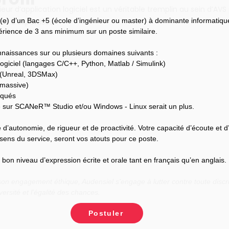
ieur d’application logiciel est un véritable tremplin au sein d’AVS
(e) d’un Bac +5 (école d’ingénieur ou master) à dominante informatiqu
s d’expertises.
périence de 3 ans minimum sur un poste similaire.
naissances sur ou plusieurs domaines suivants :
ogiciel (langages C/C++, Python, Matlab / Simulink)
 (Unreal, 3DSMax)
 massive)
rqués
sur SCANeR™ Studio et/ou Windows - Linux serait un plus.
 d’autonomie, de rigueur et de proactivité. Votre capacité d’écoute et d
sens du service, seront vos atouts pour ce poste.
on niveau d’expression écrite et orale tant en français qu’en anglais.
n engagement éthique, Audensiel s'engage à lutter contre toute discri
versité et l'égalité des chances.
Postuler