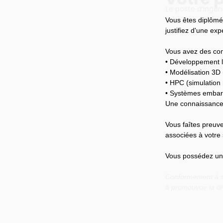
Le poste d’ingén
Vous êtes diplômé
vers des domaine
justifiez d'une ex
Vous avez des con
• Développement l
• Modélisation 3D
• HPC (simulation
• Systèmes emba
Une connaissance 
Vous faîtes preuve
associées à votre 
Vous possédez un b
Conformément à so
à promouvoir la di