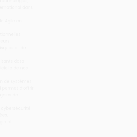
 technologies,
ternational dans
de Agile en
tionnelles
leurs
isques et de
ltants data
icielle de nos
ein de systèmes
 permet d’offrir
 gains de
 cybersécurité
ées.
gie et