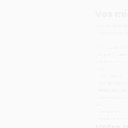
Vos mi
Sous la responsa
constructeurs e
Vos missions co
• Support/maint
- Analyser et di
bug)
- Suivi clients
• Participation a
• Réalisation des
- Développement
etc.)
- Documenter le 
• Former les nouv
Votre p