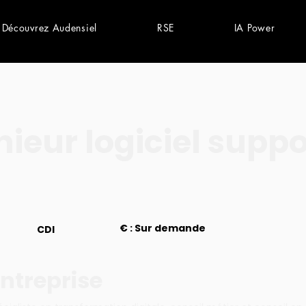
Découvrez Audensiel
RSE
IA Power
nieur logiciel suppo
€ : Sur demande
CDI
ntreprise