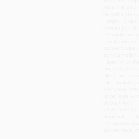
Acteur multi-spé
Audensiel accomp
les domaines sui
- Digital : proje
passant par l’AM
- Conseil : conse
spécifiquement p
problématiques 
transformation d
- Data/IA : Arc
engineer et data
clients sous fo
- IoT : Exploita
complexes inter
la meilleure exp
productivité ;
- Cybersécurité
de nos clients. 
- Cloud/DevOps 
gouvernance, a