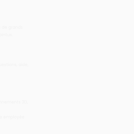
s de grands
intus.
estions, aide,
onnements 3D,
gie employée