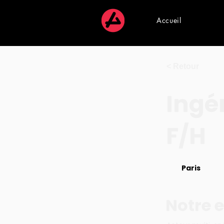
Accueil
< Retour
Ingé
F/H
Paris
Notre e