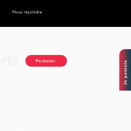
Nous rejoindre
rts
Postuler
Je postule