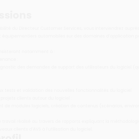
ssions
bilité du Directeur Customer Services, vous interviendrez auprè
t équipementiers automobiles sur des domaines d’application po
nsisteront notamment à :
enance :
agnostic des demandes de support des utilisateurs du logiciel (qu
ux tests et validation des nouvelles fonctionnalités du logiciel
 projets clients autour du logiciel :
 de modules logiciels, création de contenus (scénarios, envir
travail réalisé au travers de rapports expliquant la méthodolo
eaux clients d’AVS à l’utilisation du logiciel.
rofil