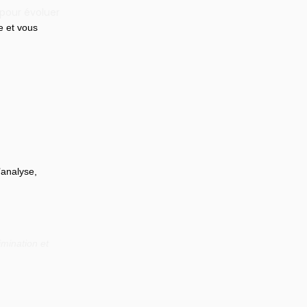
 pour évoluer
e et vous 
’analyse, 
mination et 