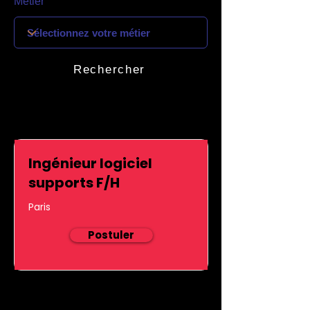
Métier
Rechercher
Ingénieur logiciel
supports F/H
Paris
Postuler