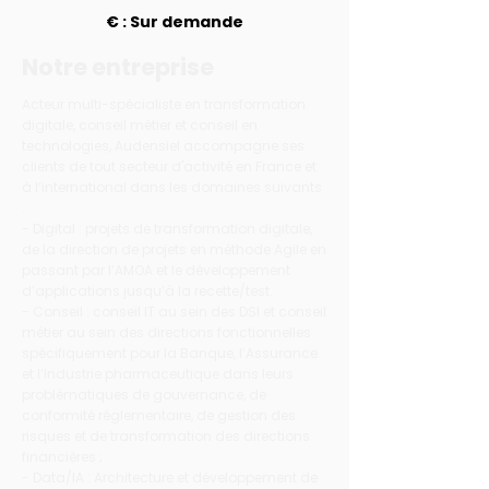
€ : Sur demande
Notre entreprise
Acteur multi-spécialiste en transformation
digitale, conseil métier et conseil en
technologies, Audensiel accompagne ses
clients de tout secteur d'activité en France et
à l’international dans les domaines suivants
:
- Digital : projets de transformation digitale,
de la direction de projets en méthode Agile en
passant par l’AMOA et le développement
d’applications jusqu’à la recette/test.
- Conseil : conseil IT au sein des DSI et conseil
métier au sein des directions fonctionnelles
spécifiquement pour la Banque, l’Assurance
et l’Industrie pharmaceutique dans leurs
problématiques de gouvernance, de
conformité réglementaire, de gestion des
risques et de transformation des directions
financières ;
- Data/IA : Architecture et développement de