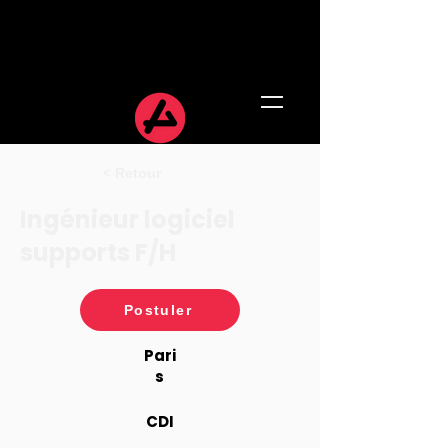
< Retour
Ingénieur logiciel
supports F/H
Postuler
Pari
s
CDI