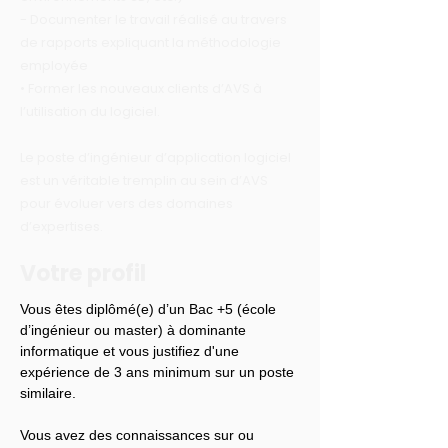
- Documenter le travail réalisé au travers
de rapports expliquant la méthodologie
employée
• Former les nouveaux clients d’AVS à
l’utilisation du logiciel.
Le poste d’ingénieur d’application logiciel
est un véritable tremplin au sein d’AVS
pour évoluer vers des domaines
d’expertises.
Votre profil
Vous êtes diplômé(e) d’un Bac +5 (école 
d’ingénieur ou master) à dominante 
informatique et vous justifiez d'une 
expérience de 3 ans minimum sur un poste 
similaire.
Vous avez des connaissances sur ou 