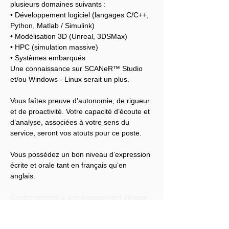
plusieurs domaines suivants :
• Développement logiciel (langages C/C++, 
Python, Matlab / Simulink)
• Modélisation 3D (Unreal, 3DSMax)
• HPC (simulation massive)
• Systèmes embarqués
Une connaissance sur SCANeR™ Studio 
et/ou Windows - Linux serait un plus.
Vous faîtes preuve d’autonomie, de rigueur 
et de proactivité. Votre capacité d’écoute et 
d’analyse, associées à votre sens du 
service, seront vos atouts pour ce poste.
Vous possédez un bon niveau d’expression 
écrite et orale tant en français qu’en 
anglais.
Conformément à son engagement éthique, 
Audensiel s'engage à lutter contre toute 
discrimination et à promouvoir la diversité 