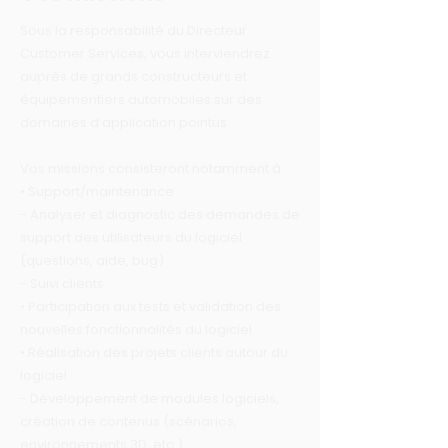
Sous la responsabilité du Directeur
Customer Services, vous interviendrez
auprès de grands constructeurs et
équipementiers automobiles sur des
domaines d’application pointus.
Vos missions consisteront notamment à :
• Support/maintenance :
- Analyser et diagnostic des demandes de
support des utilisateurs du logiciel
(questions, aide, bug)
- Suivi clients
• Participation aux tests et validation des
nouvelles fonctionnalités du logiciel
• Réalisation des projets clients autour du
logiciel :
- Développement de modules logiciels,
création de contenus (scénarios,
environnements 3D, etc.)