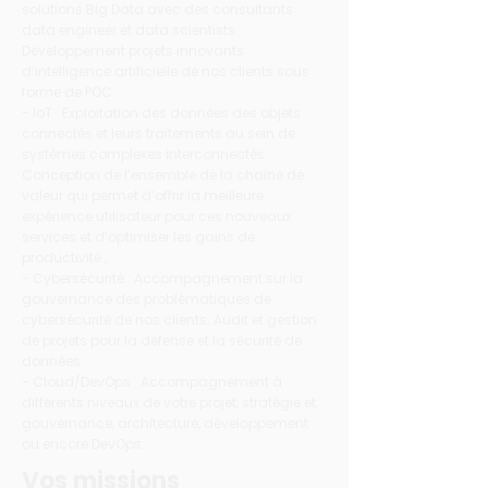
solutions Big Data avec des consultants
data engineer et data scientists.
Développement projets innovants
d’intelligence artificielle de nos clients sous
forme de POC.
- IoT : Exploitation des données des objets
connectés et leurs traitements au sein de
systèmes complexes interconnectés.
Conception de l’ensemble de la chaîne de
valeur qui permet d’offrir la meilleure
expérience utilisateur pour ces nouveaux
services et d’optimiser les gains de
productivité ;
- Cybersécurité : Accompagnement sur la
gouvernance des problématiques de
cybersécurité de nos clients. Audit et gestion
de projets pour la défense et la sécurité de
données.
- Cloud/DevOps : Accompagnement à
différents niveaux de votre projet, stratégie et
gouvernance, architecture, développement
ou encore DevOps.
Vos missions