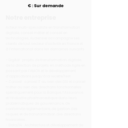
€ : Sur demande
Notre entreprise
Acteur multi-spécialiste en transformation
digitale, conseil métier et conseil en
technologies, Audensiel accompagne ses
clients de tout secteur d'activité en France et
à l’international dans les domaines suivants
:
- Digital : projets de transformation digitale,
de la direction de projets en méthode Agile en
passant par l’AMOA et le développement
d’applications jusqu’à la recette/test.
- Conseil : conseil IT au sein des DSI et conseil
métier au sein des directions fonctionnelles
spécifiquement pour la Banque, l’Assurance
et l’Industrie pharmaceutique dans leurs
problématiques de gouvernance, de
conformité réglementaire, de gestion des
risques et de transformation des directions
financières ;
- Data/IA : Architecture et développement de