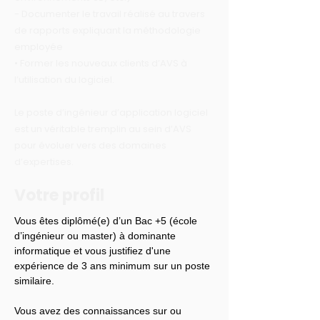
- Documenter le travail réalisé au travers
de rapports expliquant la méthodologie
employée
• Former les nouveaux clients d’AVS à
l’utilisation du logiciel.
Le poste d’ingénieur d’application logiciel
est un véritable tremplin au sein d’AVS
pour évoluer vers des domaines
d’expertises.
Votre profil
Vous êtes diplômé(e) d’un Bac +5 (école 
d’ingénieur ou master) à dominante 
informatique et vous justifiez d'une 
expérience de 3 ans minimum sur un poste 
similaire.
Vous avez des connaissances sur ou 