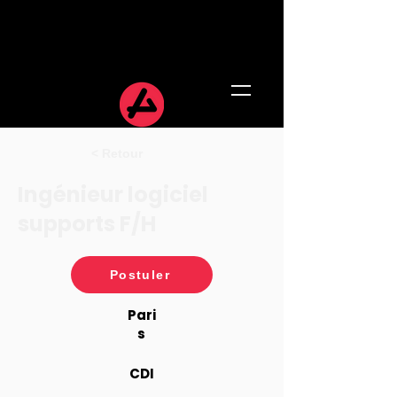
< Retour
Ingénieur logiciel
supports F/H
Postuler
Pari
s
CDI