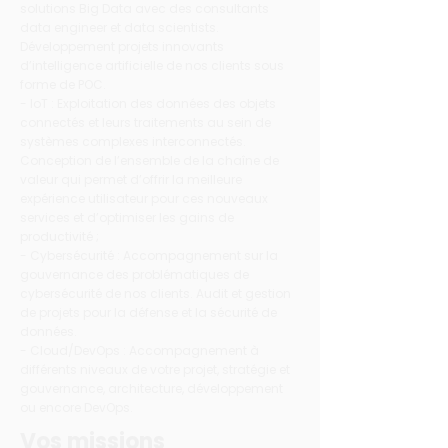
solutions Big Data avec des consultants
data engineer et data scientists.
Développement projets innovants
d’intelligence artificielle de nos clients sous
forme de POC.
- IoT : Exploitation des données des objets
connectés et leurs traitements au sein de
systèmes complexes interconnectés.
Conception de l’ensemble de la chaîne de
valeur qui permet d’offrir la meilleure
expérience utilisateur pour ces nouveaux
services et d’optimiser les gains de
productivité ;
- Cybersécurité : Accompagnement sur la
gouvernance des problématiques de
cybersécurité de nos clients. Audit et gestion
de projets pour la défense et la sécurité de
données.
- Cloud/DevOps : Accompagnement à
différents niveaux de votre projet, stratégie et
gouvernance, architecture, développement
ou encore DevOps.
Vos missions