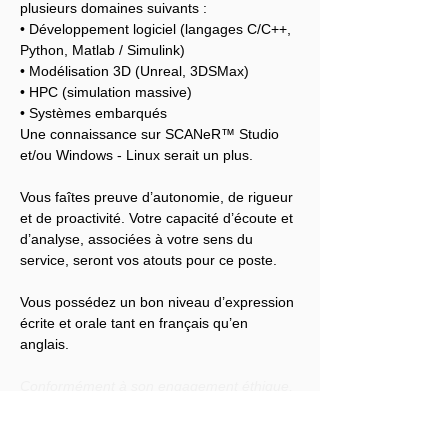
plusieurs domaines suivants :
• Développement logiciel (langages C/C++, 
Python, Matlab / Simulink)
• Modélisation 3D (Unreal, 3DSMax)
• HPC (simulation massive)
• Systèmes embarqués
Une connaissance sur SCANeR™ Studio 
et/ou Windows - Linux serait un plus.
Vous faîtes preuve d’autonomie, de rigueur 
et de proactivité. Votre capacité d’écoute et 
d’analyse, associées à votre sens du 
service, seront vos atouts pour ce poste.
Vous possédez un bon niveau d’expression 
écrite et orale tant en français qu’en 
anglais.
Conformément à son engagement éthique, 
Audensiel s'engage à lutter contre toute 
discrimination et à promouvoir la diversité 