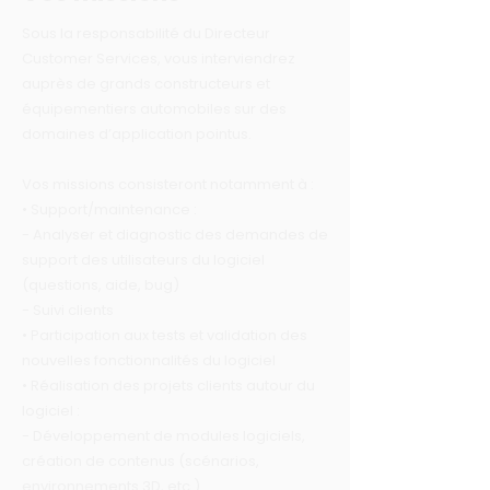
Sous la responsabilité du Directeur
Customer Services, vous interviendrez
auprès de grands constructeurs et
équipementiers automobiles sur des
domaines d’application pointus.
Vos missions consisteront notamment à :
• Support/maintenance :
- Analyser et diagnostic des demandes de
support des utilisateurs du logiciel
(questions, aide, bug)
- Suivi clients
• Participation aux tests et validation des
nouvelles fonctionnalités du logiciel
• Réalisation des projets clients autour du
logiciel :
- Développement de modules logiciels,
création de contenus (scénarios,
environnements 3D, etc.)