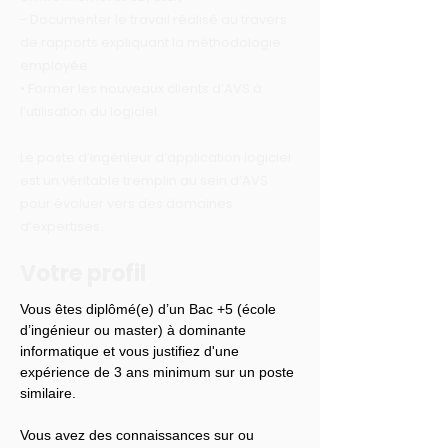
- Documenter le travail réalisé au travers
de rapports expliquant la méthodologie
employée
• Former les nouveaux clients d’AVS à
l’utilisation du logiciel.
Le poste d’ingénieur d’application logiciel
est un véritable tremplin au sein d’AVS
pour évoluer vers des domaines
d’expertises.
Votre profil
Vous êtes diplômé(e) d’un Bac +5 (école 
d’ingénieur ou master) à dominante 
informatique et vous justifiez d'une 
expérience de 3 ans minimum sur un poste 
similaire.
Vous avez des connaissances sur ou 