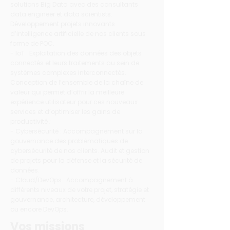
solutions Big Data avec des consultants
data engineer et data scientists.
Développement projets innovants
d’intelligence artificielle de nos clients sous
forme de POC.
- IoT : Exploitation des données des objets
connectés et leurs traitements au sein de
systèmes complexes interconnectés.
Conception de l’ensemble de la chaîne de
valeur qui permet d’offrir la meilleure
expérience utilisateur pour ces nouveaux
services et d’optimiser les gains de
productivité ;
- Cybersécurité : Accompagnement sur la
gouvernance des problématiques de
cybersécurité de nos clients. Audit et gestion
de projets pour la défense et la sécurité de
données.
- Cloud/DevOps : Accompagnement à
différents niveaux de votre projet, stratégie et
gouvernance, architecture, développement
ou encore DevOps.
Vos missions