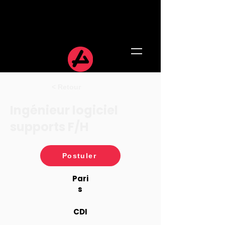
< Retour
Ingénieur logiciel
supports F/H
Postuler
Pari
s
CDI