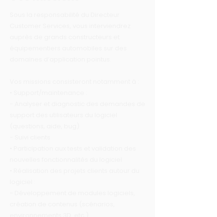
Sous la responsabilité du Directeur
Customer Services, vous interviendrez
auprès de grands constructeurs et
équipementiers automobiles sur des
domaines d’application pointus.
Vos missions consisteront notamment à :
• Support/maintenance :
- Analyser et diagnostic des demandes de
support des utilisateurs du logiciel
(questions, aide, bug)
- Suivi clients
• Participation aux tests et validation des
nouvelles fonctionnalités du logiciel
• Réalisation des projets clients autour du
logiciel :
- Développement de modules logiciels,
création de contenus (scénarios,
environnements 3D, etc.)