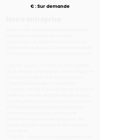
€ : Sur demande
Notre entreprise
Acteur multi-spécialiste en transformation
digitale, conseil métier et conseil en
technologies, Audensiel accompagne ses
clients de tout secteur d'activité en France et
à l’international dans les domaines suivants
:
- Digital : projets de transformation digitale,
de la direction de projets en méthode Agile en
passant par l’AMOA et le développement
d’applications jusqu’à la recette/test.
- Conseil : conseil IT au sein des DSI et conseil
métier au sein des directions fonctionnelles
spécifiquement pour la Banque, l’Assurance
et l’Industrie pharmaceutique dans leurs
problématiques de gouvernance, de
conformité réglementaire, de gestion des
risques et de transformation des directions
financières ;
- Data/IA : Architecture et développement de