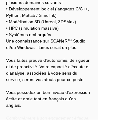
plusieurs domaines suivants :
• Développement logiciel (langages C/C++, 
Python, Matlab / Simulink)
• Modélisation 3D (Unreal, 3DSMax)
• HPC (simulation massive)
• Systèmes embarqués
Une connaissance sur SCANeR™ Studio 
et/ou Windows - Linux serait un plus.
Vous faîtes preuve d’autonomie, de rigueur 
et de proactivité. Votre capacité d’écoute et 
d’analyse, associées à votre sens du 
service, seront vos atouts pour ce poste.
Vous possédez un bon niveau d’expression 
écrite et orale tant en français qu’en 
anglais.
Conformément à son engagement éthique, 
Audensiel s'engage à lutter contre toute 
discrimination et à promouvoir la diversité 