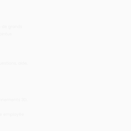
s de grands
intus.
estions, aide,
onnements 3D,
gie employée