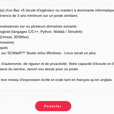
ieur d’application logiciel est un véritable tremplin au sein d’AVS
(e) d’un Bac +5 (école d’ingénieur ou master) à dominante informatiqu
s d’expertises.
périence de 3 ans minimum sur un poste similaire.
naissances sur ou plusieurs domaines suivants :
ogiciel (langages C/C++, Python, Matlab / Simulink)
 (Unreal, 3DSMax)
 massive)
rqués
sur SCANeR™ Studio et/ou Windows - Linux serait un plus.
 d’autonomie, de rigueur et de proactivité. Votre capacité d’écoute et d
sens du service, seront vos atouts pour ce poste.
on niveau d’expression écrite et orale tant en français qu’en anglais.
n engagement éthique, Audensiel s'engage à lutter contre toute discri
versité et l'égalité des chances.
Postuler