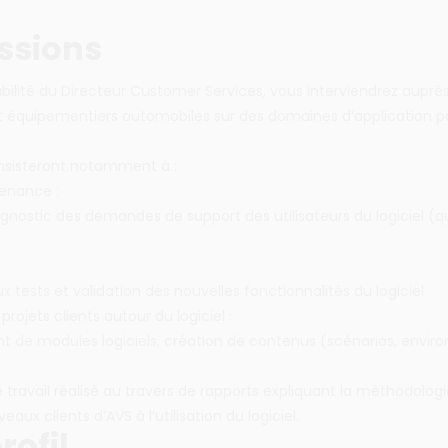
ssions
bilité du Directeur Customer Services, vous interviendrez auprè
t équipementiers automobiles sur des domaines d’application po
nsisteront notamment à :
enance :
agnostic des demandes de support des utilisateurs du logiciel (qu
ux tests et validation des nouvelles fonctionnalités du logiciel
 projets clients autour du logiciel :
 de modules logiciels, création de contenus (scénarios, envir
travail réalisé au travers de rapports expliquant la méthodolo
eaux clients d’AVS à l’utilisation du logiciel.
rofil