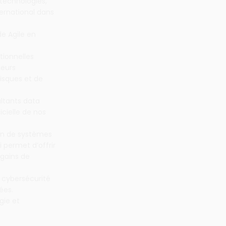
 technologies,
ternational dans
de Agile en
tionnelles
leurs
isques et de
ltants data
icielle de nos
ein de systèmes
 permet d’offrir
 gains de
 cybersécurité
ées.
gie et