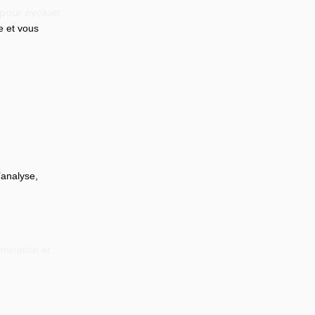
 pour évoluer
e et vous 
’analyse, 
mination et 