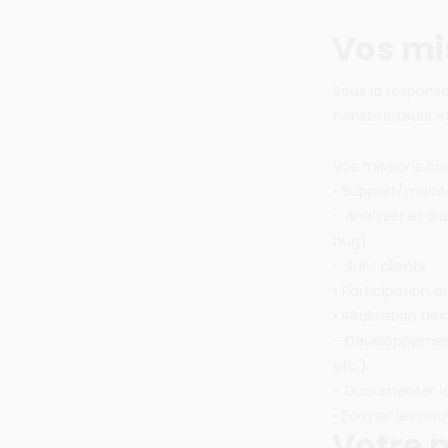
Vos mi
Sous la responsa
constructeurs e
Vos missions co
• Support/maint
- Analyser et di
bug)
- Suivi clients
• Participation a
• Réalisation des
- Développement
etc.)
- Documenter le 
• Former les nouv
Votre p