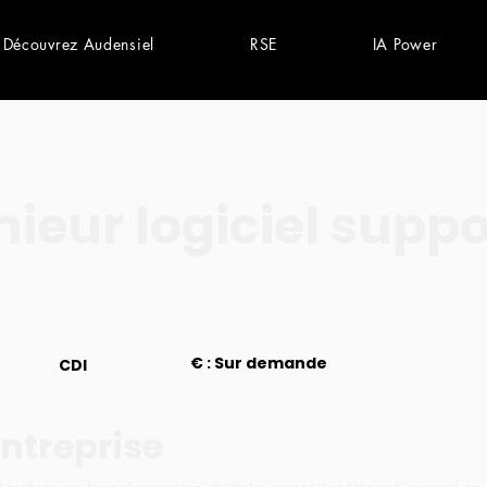
Découvrez Audensiel
RSE
IA Power
nieur logiciel suppo
€ : Sur demande
CDI
ntreprise