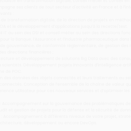
cialiste en transformation digitale, conseil métier et conseil en
agne ses clients de tout secteur d'activité en France et à l’in
vants :
ts de transformation digitale, de la direction de projets en métho
OA et le développement d’applications jusqu’à la recette/test.
il IT au sein des DSI et conseil métier au sein des directions fonc
our la Banque, l’Assurance et l’Industrie pharmaceutique dans 
de gouvernance, de conformité réglementaire, de gestion des r
es directions financières ;
hitecture et développement de solutions Big Data avec des consu
 scientists. Développement projets innovants d’intelligence artif
rme de POC.
tion des données des objets connectés et leurs traitements au s
connectés. Conception de l’ensemble de la chaîne de valeur qui
érience utilisateur pour ces nouveaux services et d’optimiser les
 : Accompagnement sur la gouvernance des problématiques de
Audit et gestion de projets pour la défense et la sécurité de donn
: Accompagnement à différents niveaux de votre projet, straté
rchitecture, développement ou encore DevOps.