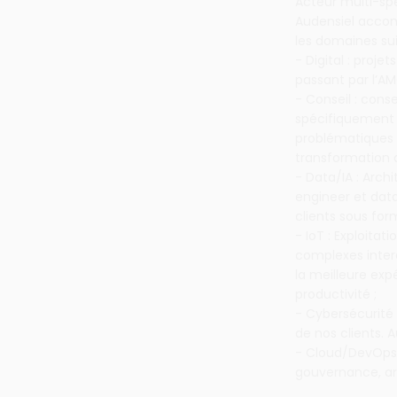
Acteur multi-spé
Audensiel accomp
les domaines sui
- Digital : proje
passant par l’AM
- Conseil : conse
spécifiquement p
problématiques 
transformation d
- Data/IA : Arc
engineer et data
clients sous fo
- IoT : Exploita
complexes inter
la meilleure exp
productivité ;
- Cybersécurité
de nos clients. 
- Cloud/DevOps 
gouvernance, a