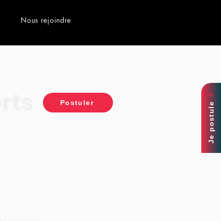
Nous rejoindre
rts
Postuler
Je postule