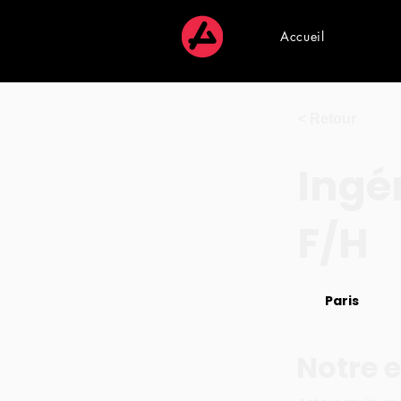
Accueil
< Retour
Ingé
F/H
Paris
Notre e