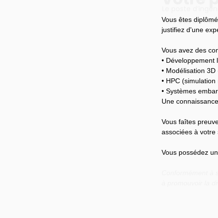
Le poste d’ingén
Vous êtes diplômé
vers des domaine
justifiez d'une ex
Vous avez des con
• Développement l
• Modélisation 3D
• HPC (simulation
• Systèmes emba
Une connaissance 
Vous faîtes preuve
associées à votre 
Vous possédez un b
Conformément à so
à promouvoir la di