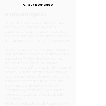
€ : Sur demande
Notre entreprise
Acteur multi-spécialiste en transformation
digitale, conseil métier et conseil en
technologies, Audensiel accompagne ses
clients de tout secteur d'activité en France et
à l’international dans les domaines suivants
:
- Digital : projets de transformation digitale,
de la direction de projets en méthode Agile en
passant par l’AMOA et le développement
d’applications jusqu’à la recette/test.
- Conseil : conseil IT au sein des DSI et conseil
métier au sein des directions fonctionnelles
spécifiquement pour la Banque, l’Assurance
et l’Industrie pharmaceutique dans leurs
problématiques de gouvernance, de
conformité réglementaire, de gestion des
risques et de transformation des directions
financières ;
- Data/IA : Architecture et développement de