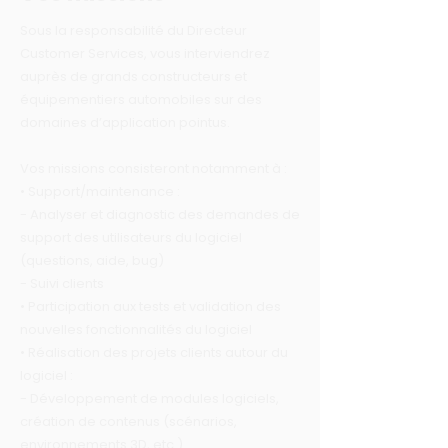
Sous la responsabilité du Directeur
Customer Services, vous interviendrez
auprès de grands constructeurs et
équipementiers automobiles sur des
domaines d’application pointus.
Vos missions consisteront notamment à :
• Support/maintenance :
- Analyser et diagnostic des demandes de
support des utilisateurs du logiciel
(questions, aide, bug)
- Suivi clients
• Participation aux tests et validation des
nouvelles fonctionnalités du logiciel
• Réalisation des projets clients autour du
logiciel :
- Développement de modules logiciels,
création de contenus (scénarios,
environnements 3D, etc.)