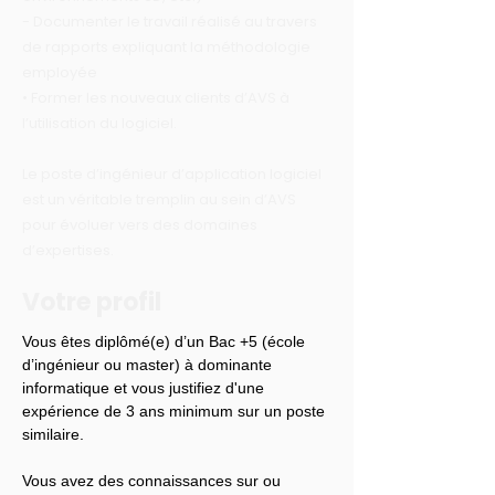
- Documenter le travail réalisé au travers
de rapports expliquant la méthodologie
employée
• Former les nouveaux clients d’AVS à
l’utilisation du logiciel.
Le poste d’ingénieur d’application logiciel
est un véritable tremplin au sein d’AVS
pour évoluer vers des domaines
d’expertises.
Votre profil
Vous êtes diplômé(e) d’un Bac +5 (école 
d’ingénieur ou master) à dominante 
informatique et vous justifiez d'une 
expérience de 3 ans minimum sur un poste 
similaire.
Vous avez des connaissances sur ou 