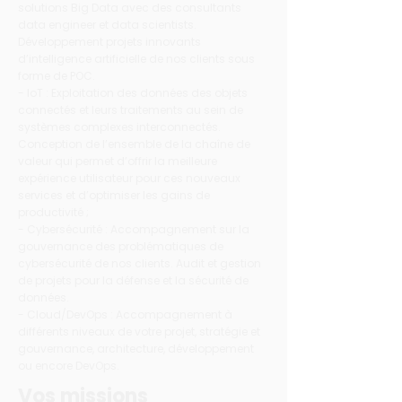
solutions Big Data avec des consultants
data engineer et data scientists.
Développement projets innovants
d’intelligence artificielle de nos clients sous
forme de POC.
- IoT : Exploitation des données des objets
connectés et leurs traitements au sein de
systèmes complexes interconnectés.
Conception de l’ensemble de la chaîne de
valeur qui permet d’offrir la meilleure
expérience utilisateur pour ces nouveaux
services et d’optimiser les gains de
productivité ;
- Cybersécurité : Accompagnement sur la
gouvernance des problématiques de
cybersécurité de nos clients. Audit et gestion
de projets pour la défense et la sécurité de
données.
- Cloud/DevOps : Accompagnement à
différents niveaux de votre projet, stratégie et
gouvernance, architecture, développement
ou encore DevOps.
Vos missions