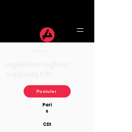
< Retour
Ingénieur logiciel
supports F/H
Postuler
Pari
s
CDI