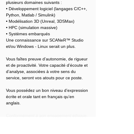
plusieurs domaines suivants :
• Développement logiciel (langages C/C++, 
Python, Matlab / Simulink)
• Modélisation 3D (Unreal, 3DSMax)
• HPC (simulation massive)
• Systèmes embarqués
Une connaissance sur SCANeR™ Studio 
et/ou Windows - Linux serait un plus.
Vous faîtes preuve d’autonomie, de rigueur 
et de proactivité. Votre capacité d’écoute et 
d’analyse, associées à votre sens du 
service, seront vos atouts pour ce poste.
Vous possédez un bon niveau d’expression 
écrite et orale tant en français qu’en 
anglais.
Conformément à son engagement éthique, 
Audensiel s'engage à lutter contre toute 
discrimination et à promouvoir la diversité 