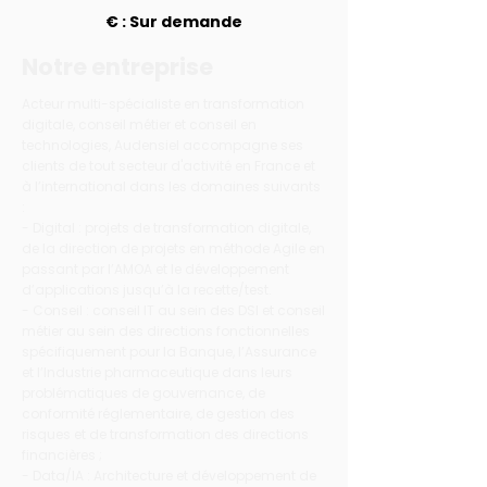
€ : Sur demande
Notre entreprise
Acteur multi-spécialiste en transformation
digitale, conseil métier et conseil en
technologies, Audensiel accompagne ses
clients de tout secteur d'activité en France et
à l’international dans les domaines suivants
:
- Digital : projets de transformation digitale,
de la direction de projets en méthode Agile en
passant par l’AMOA et le développement
d’applications jusqu’à la recette/test.
- Conseil : conseil IT au sein des DSI et conseil
métier au sein des directions fonctionnelles
spécifiquement pour la Banque, l’Assurance
et l’Industrie pharmaceutique dans leurs
problématiques de gouvernance, de
conformité réglementaire, de gestion des
risques et de transformation des directions
financières ;
- Data/IA : Architecture et développement de