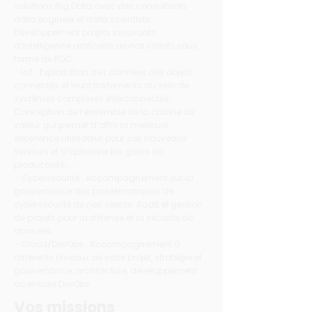
solutions Big Data avec des consultants
data engineer et data scientists.
Développement projets innovants
d’intelligence artificielle de nos clients sous
forme de POC.
- IoT : Exploitation des données des objets
connectés et leurs traitements au sein de
systèmes complexes interconnectés.
Conception de l’ensemble de la chaîne de
valeur qui permet d’offrir la meilleure
expérience utilisateur pour ces nouveaux
services et d’optimiser les gains de
productivité ;
- Cybersécurité : Accompagnement sur la
gouvernance des problématiques de
cybersécurité de nos clients. Audit et gestion
de projets pour la défense et la sécurité de
données.
- Cloud/DevOps : Accompagnement à
différents niveaux de votre projet, stratégie et
gouvernance, architecture, développement
ou encore DevOps.
Vos missions