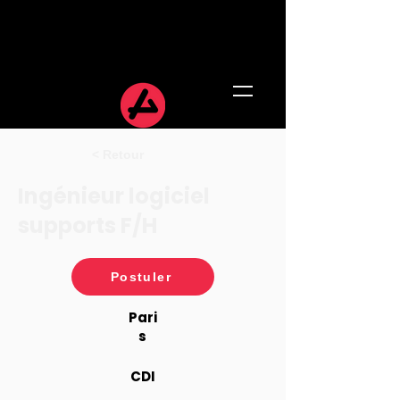
< Retour
Ingénieur logiciel
supports F/H
Postuler
Pari
s
CDI