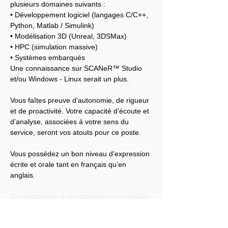
plusieurs domaines suivants :
• Développement logiciel (langages C/C++, 
Python, Matlab / Simulink)
• Modélisation 3D (Unreal, 3DSMax)
• HPC (simulation massive)
• Systèmes embarqués
Une connaissance sur SCANeR™ Studio 
et/ou Windows - Linux serait un plus.
Vous faîtes preuve d’autonomie, de rigueur 
et de proactivité. Votre capacité d’écoute et 
d’analyse, associées à votre sens du 
service, seront vos atouts pour ce poste.
Vous possédez un bon niveau d’expression 
écrite et orale tant en français qu’en 
anglais.
Conformément à son engagement éthique, 
Audensiel s'engage à lutter contre toute 
discrimination et à promouvoir la diversité 