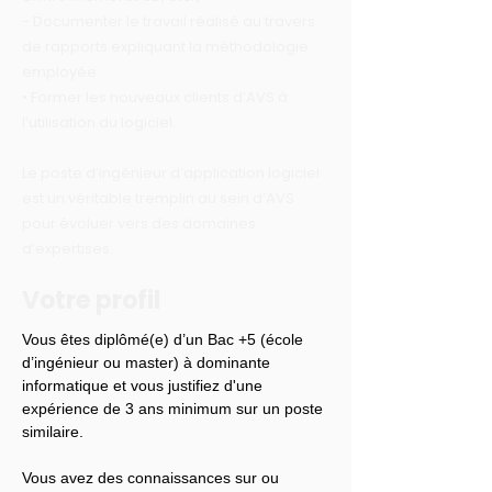
- Documenter le travail réalisé au travers
de rapports expliquant la méthodologie
employée
• Former les nouveaux clients d’AVS à
l’utilisation du logiciel.
Le poste d’ingénieur d’application logiciel
est un véritable tremplin au sein d’AVS
pour évoluer vers des domaines
d’expertises.
Votre profil
Vous êtes diplômé(e) d’un Bac +5 (école 
d’ingénieur ou master) à dominante 
informatique et vous justifiez d'une 
expérience de 3 ans minimum sur un poste 
similaire.
Vous avez des connaissances sur ou 