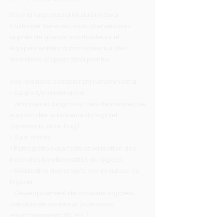
Sous la responsabilité du Directeur
Customer Services, vous interviendrez
auprès de grands constructeurs et
équipementiers automobiles sur des
domaines d’application pointus.
Vos missions consisteront notamment à :
• Support/maintenance :
- Analyser et diagnostic des demandes de
support des utilisateurs du logiciel
(questions, aide, bug)
- Suivi clients
• Participation aux tests et validation des
nouvelles fonctionnalités du logiciel
• Réalisation des projets clients autour du
logiciel :
- Développement de modules logiciels,
création de contenus (scénarios,
environnements 3D, etc.)