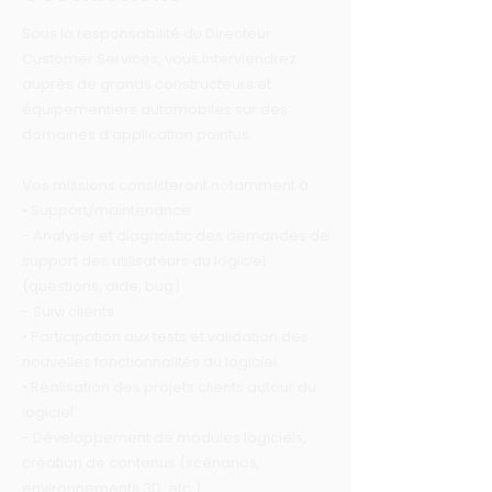
Sous la responsabilité du Directeur
Customer Services, vous interviendrez
auprès de grands constructeurs et
équipementiers automobiles sur des
domaines d’application pointus.
Vos missions consisteront notamment à :
• Support/maintenance :
- Analyser et diagnostic des demandes de
support des utilisateurs du logiciel
(questions, aide, bug)
- Suivi clients
• Participation aux tests et validation des
nouvelles fonctionnalités du logiciel
• Réalisation des projets clients autour du
logiciel :
- Développement de modules logiciels,
création de contenus (scénarios,
environnements 3D, etc.)