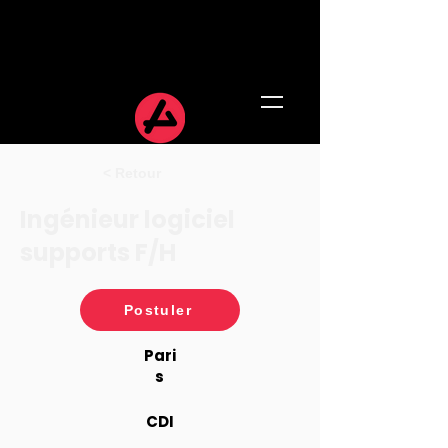
< Retour
Ingénieur logiciel
supports F/H
Postuler
Pari
s
CDI