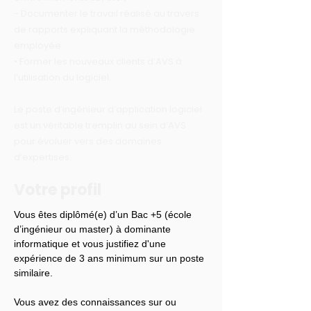
- Documenter le travail réalisé au travers
de rapports expliquant la méthodologie
employée
• Former les nouveaux clients d’AVS à
l’utilisation du logiciel.
Le poste d’ingénieur d’application logiciel
est un véritable tremplin au sein d’AVS
pour évoluer vers des domaines
d’expertises.
Votre profil
Vous êtes diplômé(e) d’un Bac +5 (école 
d’ingénieur ou master) à dominante 
informatique et vous justifiez d'une 
expérience de 3 ans minimum sur un poste 
similaire.
Vous avez des connaissances sur ou 