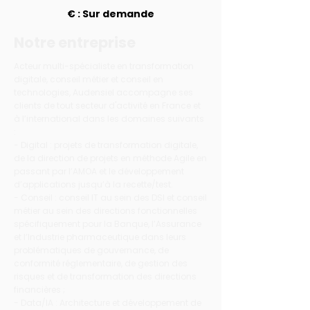
€ : Sur demande
Notre entreprise
Acteur multi-spécialiste en transformation
digitale, conseil métier et conseil en
technologies, Audensiel accompagne ses
clients de tout secteur d'activité en France et
à l’international dans les domaines suivants
:
- Digital : projets de transformation digitale,
de la direction de projets en méthode Agile en
passant par l’AMOA et le développement
d’applications jusqu’à la recette/test.
- Conseil : conseil IT au sein des DSI et conseil
métier au sein des directions fonctionnelles
spécifiquement pour la Banque, l’Assurance
et l’Industrie pharmaceutique dans leurs
problématiques de gouvernance, de
conformité réglementaire, de gestion des
risques et de transformation des directions
financières ;
- Data/IA : Architecture et développement de