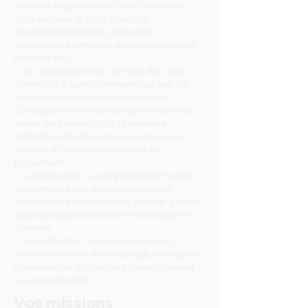
solutions Big Data avec des consultants
data engineer et data scientists.
Développement projets innovants
d’intelligence artificielle de nos clients sous
forme de POC.
- IoT : Exploitation des données des objets
connectés et leurs traitements au sein de
systèmes complexes interconnectés.
Conception de l’ensemble de la chaîne de
valeur qui permet d’offrir la meilleure
expérience utilisateur pour ces nouveaux
services et d’optimiser les gains de
productivité ;
- Cybersécurité : Accompagnement sur la
gouvernance des problématiques de
cybersécurité de nos clients. Audit et gestion
de projets pour la défense et la sécurité de
données.
- Cloud/DevOps : Accompagnement à
différents niveaux de votre projet, stratégie et
gouvernance, architecture, développement
ou encore DevOps.
Vos missions