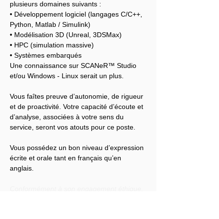
plusieurs domaines suivants :
• Développement logiciel (langages C/C++, 
Python, Matlab / Simulink)
• Modélisation 3D (Unreal, 3DSMax)
• HPC (simulation massive)
• Systèmes embarqués
Une connaissance sur SCANeR™ Studio 
et/ou Windows - Linux serait un plus.
Vous faîtes preuve d’autonomie, de rigueur 
et de proactivité. Votre capacité d’écoute et 
d’analyse, associées à votre sens du 
service, seront vos atouts pour ce poste.
Vous possédez un bon niveau d’expression 
écrite et orale tant en français qu’en 
anglais.
Conformément à son engagement éthique, 
Audensiel s'engage à lutter contre toute 
discrimination et à promouvoir la diversité 