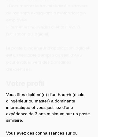
- Documenter le travail réalisé au travers
de rapports expliquant la méthodologie
employée
• Former les nouveaux clients d’AVS à
l’utilisation du logiciel.
Le poste d’ingénieur d’application logiciel
est un véritable tremplin au sein d’AVS
pour évoluer vers des domaines
d’expertises.
Votre profil
Vous êtes diplômé(e) d’un Bac +5 (école 
d’ingénieur ou master) à dominante 
informatique et vous justifiez d'une 
expérience de 3 ans minimum sur un poste 
similaire.
Vous avez des connaissances sur ou 