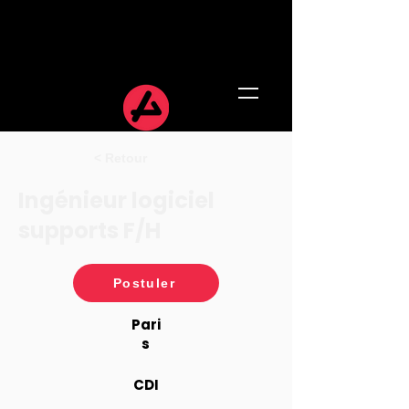
< Retour
Ingénieur logiciel
supports F/H
Postuler
Pari
s
CDI