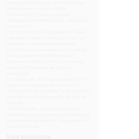
solutions Big Data avec des consultants
data engineer et data scientists.
Développement projets innovants
d’intelligence artificielle de nos clients sous
forme de POC.
- IoT : Exploitation des données des objets
connectés et leurs traitements au sein de
systèmes complexes interconnectés.
Conception de l’ensemble de la chaîne de
valeur qui permet d’offrir la meilleure
expérience utilisateur pour ces nouveaux
services et d’optimiser les gains de
productivité ;
- Cybersécurité : Accompagnement sur la
gouvernance des problématiques de
cybersécurité de nos clients. Audit et gestion
de projets pour la défense et la sécurité de
données.
- Cloud/DevOps : Accompagnement à
différents niveaux de votre projet, stratégie et
gouvernance, architecture, développement
ou encore DevOps.
Vos missions