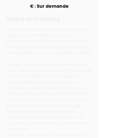
€ : Sur demande
Notre entreprise
Acteur multi-spécialiste en transformation
digitale, conseil métier et conseil en
technologies, Audensiel accompagne ses
clients de tout secteur d'activité en France et
à l’international dans les domaines suivants
:
- Digital : projets de transformation digitale,
de la direction de projets en méthode Agile en
passant par l’AMOA et le développement
d’applications jusqu’à la recette/test.
- Conseil : conseil IT au sein des DSI et conseil
métier au sein des directions fonctionnelles
spécifiquement pour la Banque, l’Assurance
et l’Industrie pharmaceutique dans leurs
problématiques de gouvernance, de
conformité réglementaire, de gestion des
risques et de transformation des directions
financières ;
- Data/IA : Architecture et développement de