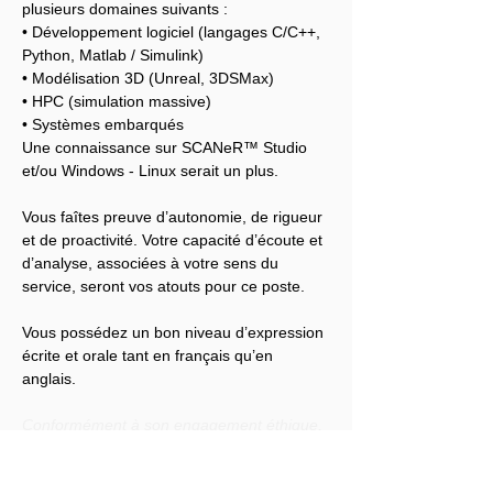
plusieurs domaines suivants :
• Développement logiciel (langages C/C++, 
Python, Matlab / Simulink)
• Modélisation 3D (Unreal, 3DSMax)
• HPC (simulation massive)
• Systèmes embarqués
Une connaissance sur SCANeR™ Studio 
et/ou Windows - Linux serait un plus.
Vous faîtes preuve d’autonomie, de rigueur 
et de proactivité. Votre capacité d’écoute et 
d’analyse, associées à votre sens du 
service, seront vos atouts pour ce poste.
Vous possédez un bon niveau d’expression 
écrite et orale tant en français qu’en 
anglais.
Conformément à son engagement éthique, 
Audensiel s'engage à lutter contre toute 
discrimination et à promouvoir la diversité 