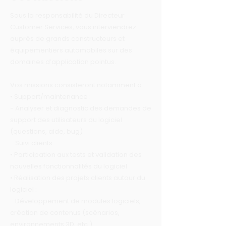
Sous la responsabilité du Directeur
Customer Services, vous interviendrez
auprès de grands constructeurs et
équipementiers automobiles sur des
domaines d’application pointus.
Vos missions consisteront notamment à :
• Support/maintenance :
- Analyser et diagnostic des demandes de
support des utilisateurs du logiciel
(questions, aide, bug)
- Suivi clients
• Participation aux tests et validation des
nouvelles fonctionnalités du logiciel
• Réalisation des projets clients autour du
logiciel :
- Développement de modules logiciels,
création de contenus (scénarios,
environnements 3D, etc.)