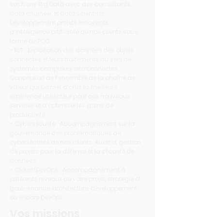
solutions Big Data avec des consultants
data engineer et data scientists.
Développement projets innovants
d’intelligence artificielle de nos clients sous
forme de POC.
- IoT : Exploitation des données des objets
connectés et leurs traitements au sein de
systèmes complexes interconnectés.
Conception de l’ensemble de la chaîne de
valeur qui permet d’offrir la meilleure
expérience utilisateur pour ces nouveaux
services et d’optimiser les gains de
productivité ;
- Cybersécurité : Accompagnement sur la
gouvernance des problématiques de
cybersécurité de nos clients. Audit et gestion
de projets pour la défense et la sécurité de
données.
- Cloud/DevOps : Accompagnement à
différents niveaux de votre projet, stratégie et
gouvernance, architecture, développement
ou encore DevOps.
Vos missions