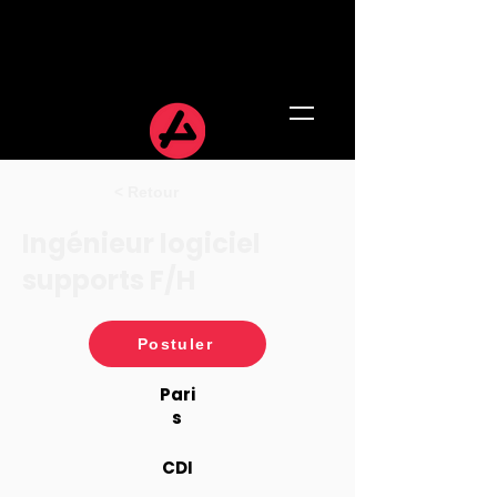
< Retour
Ingénieur logiciel
supports F/H
Postuler
Pari
s
CDI