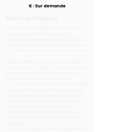
€ : Sur demande
Notre entreprise
Acteur multi-spécialiste en transformation
digitale, conseil métier et conseil en
technologies, Audensiel accompagne ses
clients de tout secteur d'activité en France et
à l’international dans les domaines suivants
:
- Digital : projets de transformation digitale,
de la direction de projets en méthode Agile en
passant par l’AMOA et le développement
d’applications jusqu’à la recette/test.
- Conseil : conseil IT au sein des DSI et conseil
métier au sein des directions fonctionnelles
spécifiquement pour la Banque, l’Assurance
et l’Industrie pharmaceutique dans leurs
problématiques de gouvernance, de
conformité réglementaire, de gestion des
risques et de transformation des directions
financières ;
- Data/IA : Architecture et développement de