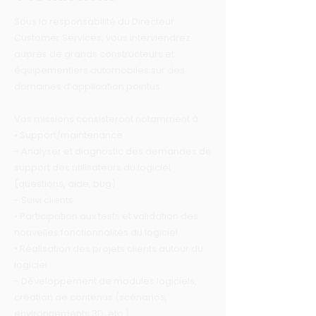
Sous la responsabilité du Directeur
Customer Services, vous interviendrez
auprès de grands constructeurs et
équipementiers automobiles sur des
domaines d’application pointus.
Vos missions consisteront notamment à :
• Support/maintenance :
- Analyser et diagnostic des demandes de
support des utilisateurs du logiciel
(questions, aide, bug)
- Suivi clients
• Participation aux tests et validation des
nouvelles fonctionnalités du logiciel
• Réalisation des projets clients autour du
logiciel :
- Développement de modules logiciels,
création de contenus (scénarios,
environnements 3D, etc.)