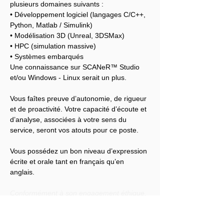
plusieurs domaines suivants :
• Développement logiciel (langages C/C++, 
Python, Matlab / Simulink)
• Modélisation 3D (Unreal, 3DSMax)
• HPC (simulation massive)
• Systèmes embarqués
Une connaissance sur SCANeR™ Studio 
et/ou Windows - Linux serait un plus.
Vous faîtes preuve d’autonomie, de rigueur 
et de proactivité. Votre capacité d’écoute et 
d’analyse, associées à votre sens du 
service, seront vos atouts pour ce poste.
Vous possédez un bon niveau d’expression 
écrite et orale tant en français qu’en 
anglais.
Conformément à son engagement éthique, 
Audensiel s'engage à lutter contre toute 
discrimination et à promouvoir la diversité 