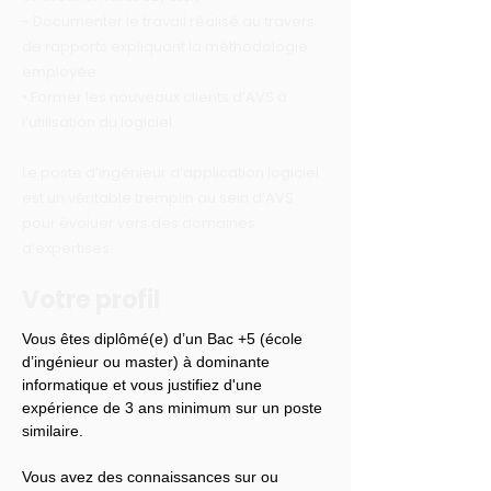
- Documenter le travail réalisé au travers
de rapports expliquant la méthodologie
employée
• Former les nouveaux clients d’AVS à
l’utilisation du logiciel.
Le poste d’ingénieur d’application logiciel
est un véritable tremplin au sein d’AVS
pour évoluer vers des domaines
d’expertises.
Votre profil
Vous êtes diplômé(e) d’un Bac +5 (école 
d’ingénieur ou master) à dominante 
informatique et vous justifiez d'une 
expérience de 3 ans minimum sur un poste 
similaire.
Vous avez des connaissances sur ou 