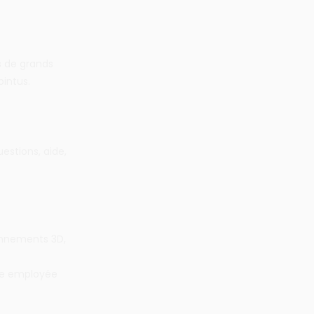
s de grands
intus.
estions, aide,
onnements 3D,
gie employée