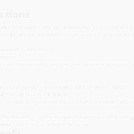
ssions
bilité du Directeur Customer Services, vous interviendrez auprè
t équipementiers automobiles sur des domaines d’application po
nsisteront notamment à :
enance :
agnostic des demandes de support des utilisateurs du logiciel (qu
ux tests et validation des nouvelles fonctionnalités du logiciel
 projets clients autour du logiciel :
 de modules logiciels, création de contenus (scénarios, envir
travail réalisé au travers de rapports expliquant la méthodolo
eaux clients d’AVS à l’utilisation du logiciel.
rofil