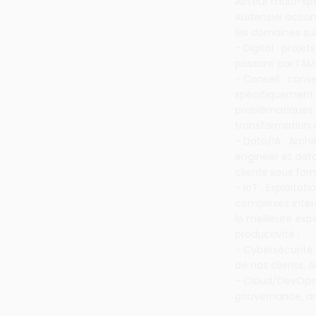
Acteur multi-spé
Audensiel accomp
les domaines sui
- Digital : proje
passant par l’AM
- Conseil : conse
spécifiquement p
problématiques 
transformation d
- Data/IA : Arc
engineer et data
clients sous fo
- IoT : Exploita
complexes inter
la meilleure exp
productivité ;
- Cybersécurité
de nos clients. 
- Cloud/DevOps 
gouvernance, a