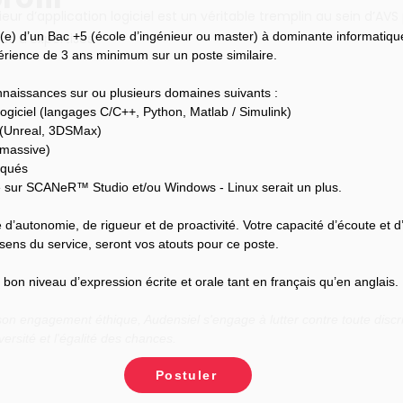
ieur d’application logiciel est un véritable tremplin au sein d’AVS
(e) d’un Bac +5 (école d’ingénieur ou master) à dominante informatiqu
s d’expertises.
périence de 3 ans minimum sur un poste similaire.
naissances sur ou plusieurs domaines suivants :
ogiciel (langages C/C++, Python, Matlab / Simulink)
 (Unreal, 3DSMax)
 massive)
rqués
sur SCANeR™ Studio et/ou Windows - Linux serait un plus.
 d’autonomie, de rigueur et de proactivité. Votre capacité d’écoute et d
sens du service, seront vos atouts pour ce poste.
on niveau d’expression écrite et orale tant en français qu’en anglais.
n engagement éthique, Audensiel s'engage à lutter contre toute discri
versité et l'égalité des chances.
Postuler