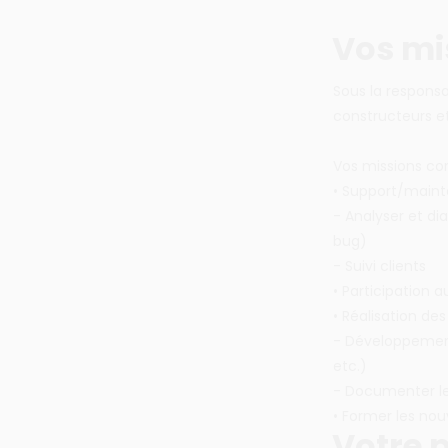
Vos mi
Sous la responsa
constructeurs e
Vos missions co
• Support/maint
- Analyser et di
bug)
- Suivi clients
• Participation a
• Réalisation des
- Développement
etc.)
- Documenter le 
• Former les nouv
Votre p