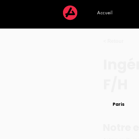
Accueil
< Retour
Ingé
F/H
Paris
Notre e