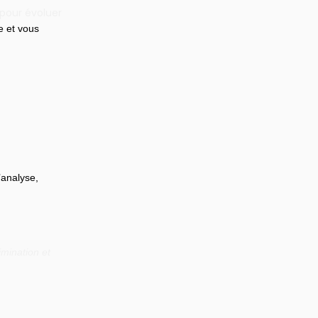
 pour évoluer
e et vous 
’analyse, 
mination et 