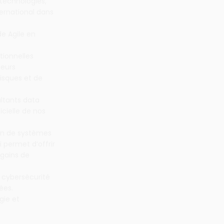
 technologies,
ternational dans
de Agile en
tionnelles
leurs
isques et de
ltants data
icielle de nos
ein de systèmes
 permet d’offrir
 gains de
 cybersécurité
ées.
gie et