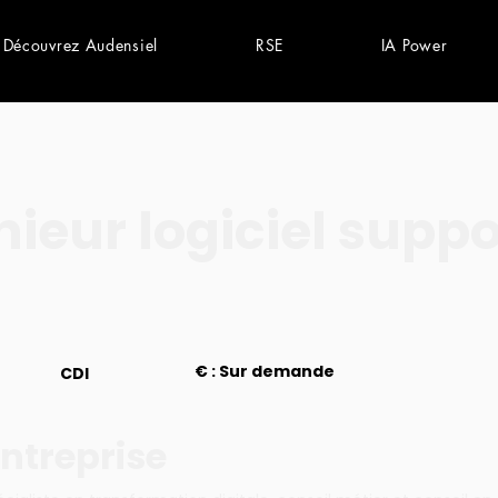
Découvrez Audensiel
RSE
IA Power
nieur logiciel suppo
€ : Sur demande
CDI
ntreprise