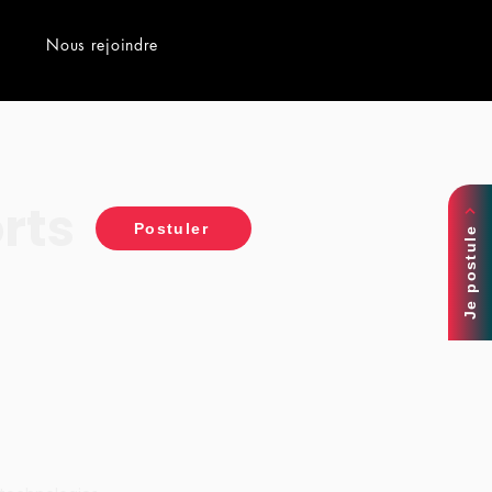
Nous rejoindre
rts
Postuler
Je postule