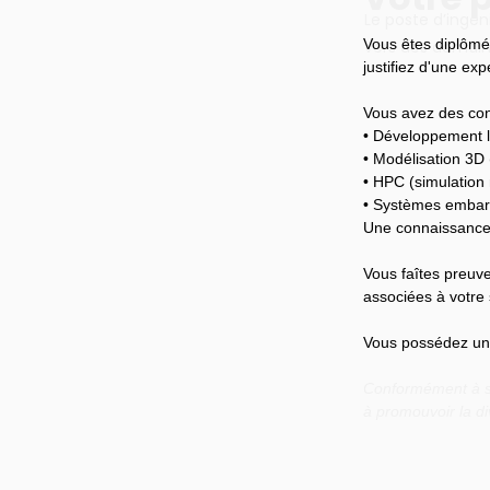
Le poste d’ingén
Vous êtes diplômé
vers des domaine
justifiez d'une ex
Vous avez des con
• Développement l
• Modélisation 3D
• HPC (simulation
• Systèmes emba
Une connaissance 
Vous faîtes preuve
associées à votre 
Vous possédez un b
Conformément à so
à promouvoir la di