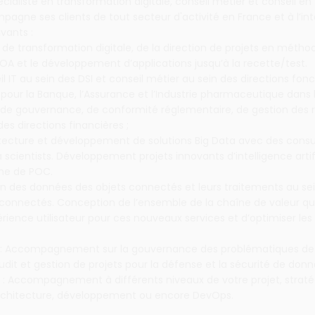
cialiste en transformation digitale, conseil métier et conseil en
agne ses clients de tout secteur d'activité en France et à l’in
vants :
ts de transformation digitale, de la direction de projets en métho
OA et le développement d’applications jusqu’à la recette/test.
il IT au sein des DSI et conseil métier au sein des directions fonc
our la Banque, l’Assurance et l’Industrie pharmaceutique dans 
de gouvernance, de conformité réglementaire, de gestion des r
es directions financières ;
hitecture et développement de solutions Big Data avec des consu
 scientists. Développement projets innovants d’intelligence artif
rme de POC.
tion des données des objets connectés et leurs traitements au s
connectés. Conception de l’ensemble de la chaîne de valeur qui
érience utilisateur pour ces nouveaux services et d’optimiser les
 : Accompagnement sur la gouvernance des problématiques de
Audit et gestion de projets pour la défense et la sécurité de donn
: Accompagnement à différents niveaux de votre projet, straté
rchitecture, développement ou encore DevOps.