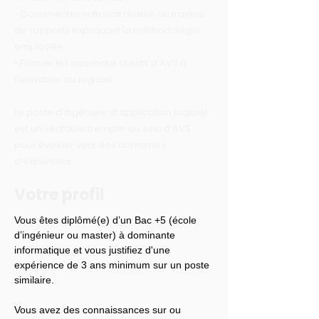
- Documenter le travail réalisé au travers
de rapports expliquant la méthodologie
employée
• Former les nouveaux clients d’AVS à
l’utilisation du logiciel.
Le poste d’ingénieur d’application logiciel
est un véritable tremplin au sein d’AVS
pour évoluer vers des domaines
d’expertises.
Votre profil
Vous êtes diplômé(e) d’un Bac +5 (école 
d’ingénieur ou master) à dominante 
informatique et vous justifiez d'une 
expérience de 3 ans minimum sur un poste 
similaire.
Vous avez des connaissances sur ou 