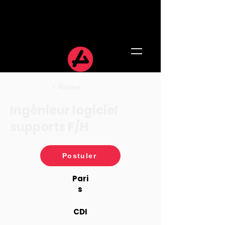
< Retour
Ingénieur logiciel
supports F/H
Postuler
Pari
s
CDI