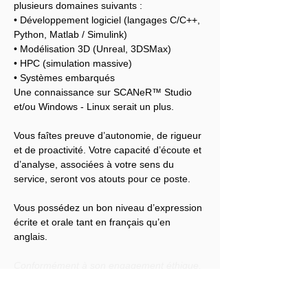
plusieurs domaines suivants :
• Développement logiciel (langages C/C++, 
Python, Matlab / Simulink)
• Modélisation 3D (Unreal, 3DSMax)
• HPC (simulation massive)
• Systèmes embarqués
Une connaissance sur SCANeR™ Studio 
et/ou Windows - Linux serait un plus.
Vous faîtes preuve d’autonomie, de rigueur 
et de proactivité. Votre capacité d’écoute et 
d’analyse, associées à votre sens du 
service, seront vos atouts pour ce poste.
Vous possédez un bon niveau d’expression 
écrite et orale tant en français qu’en 
anglais.
Conformément à son engagement éthique, 
Audensiel s'engage à lutter contre toute 
discrimination et à promouvoir la diversité 