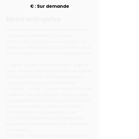
€ : Sur demande
Notre entreprise
Acteur multi-spécialiste en transformation
digitale, conseil métier et conseil en
technologies, Audensiel accompagne ses
clients de tout secteur d'activité en France et
à l’international dans les domaines suivants
:
- Digital : projets de transformation digitale,
de la direction de projets en méthode Agile en
passant par l’AMOA et le développement
d’applications jusqu’à la recette/test.
- Conseil : conseil IT au sein des DSI et conseil
métier au sein des directions fonctionnelles
spécifiquement pour la Banque, l’Assurance
et l’Industrie pharmaceutique dans leurs
problématiques de gouvernance, de
conformité réglementaire, de gestion des
risques et de transformation des directions
financières ;
- Data/IA : Architecture et développement de