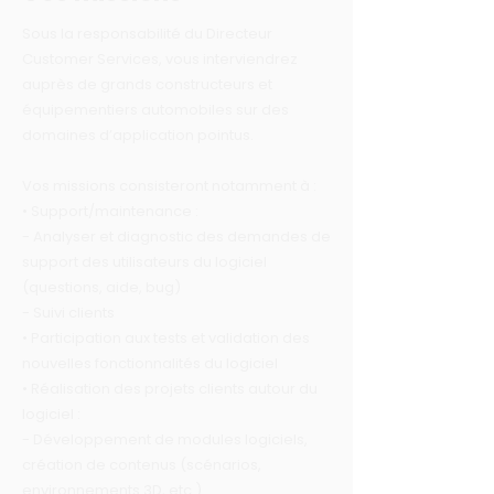
Sous la responsabilité du Directeur
Customer Services, vous interviendrez
auprès de grands constructeurs et
équipementiers automobiles sur des
domaines d’application pointus.
Vos missions consisteront notamment à :
• Support/maintenance :
- Analyser et diagnostic des demandes de
support des utilisateurs du logiciel
(questions, aide, bug)
- Suivi clients
• Participation aux tests et validation des
nouvelles fonctionnalités du logiciel
• Réalisation des projets clients autour du
logiciel :
- Développement de modules logiciels,
création de contenus (scénarios,
environnements 3D, etc.)