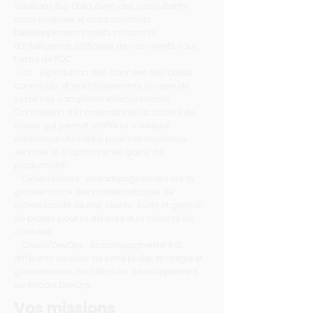
solutions Big Data avec des consultants
data engineer et data scientists.
Développement projets innovants
d’intelligence artificielle de nos clients sous
forme de POC.
- IoT : Exploitation des données des objets
connectés et leurs traitements au sein de
systèmes complexes interconnectés.
Conception de l’ensemble de la chaîne de
valeur qui permet d’offrir la meilleure
expérience utilisateur pour ces nouveaux
services et d’optimiser les gains de
productivité ;
- Cybersécurité : Accompagnement sur la
gouvernance des problématiques de
cybersécurité de nos clients. Audit et gestion
de projets pour la défense et la sécurité de
données.
- Cloud/DevOps : Accompagnement à
différents niveaux de votre projet, stratégie et
gouvernance, architecture, développement
ou encore DevOps.
Vos missions