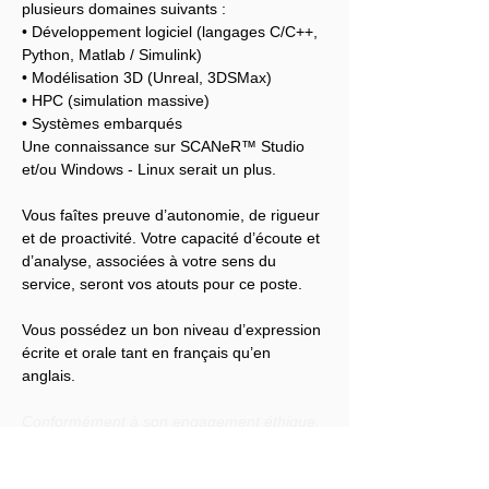
plusieurs domaines suivants :
• Développement logiciel (langages C/C++, 
Python, Matlab / Simulink)
• Modélisation 3D (Unreal, 3DSMax)
• HPC (simulation massive)
• Systèmes embarqués
Une connaissance sur SCANeR™ Studio 
et/ou Windows - Linux serait un plus.
Vous faîtes preuve d’autonomie, de rigueur 
et de proactivité. Votre capacité d’écoute et 
d’analyse, associées à votre sens du 
service, seront vos atouts pour ce poste.
Vous possédez un bon niveau d’expression 
écrite et orale tant en français qu’en 
anglais.
Conformément à son engagement éthique, 
Audensiel s'engage à lutter contre toute 
discrimination et à promouvoir la diversité 