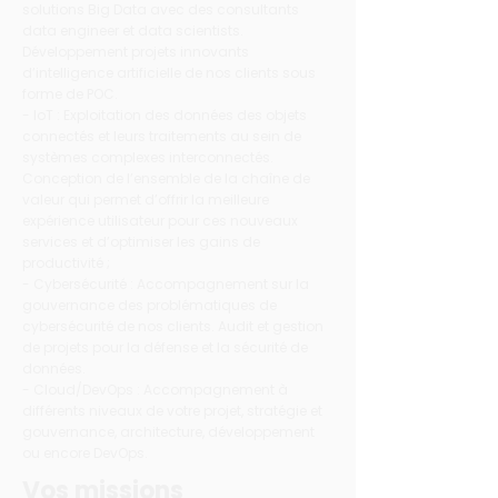
solutions Big Data avec des consultants
data engineer et data scientists.
Développement projets innovants
d’intelligence artificielle de nos clients sous
forme de POC.
- IoT : Exploitation des données des objets
connectés et leurs traitements au sein de
systèmes complexes interconnectés.
Conception de l’ensemble de la chaîne de
valeur qui permet d’offrir la meilleure
expérience utilisateur pour ces nouveaux
services et d’optimiser les gains de
productivité ;
- Cybersécurité : Accompagnement sur la
gouvernance des problématiques de
cybersécurité de nos clients. Audit et gestion
de projets pour la défense et la sécurité de
données.
- Cloud/DevOps : Accompagnement à
différents niveaux de votre projet, stratégie et
gouvernance, architecture, développement
ou encore DevOps.
Vos missions