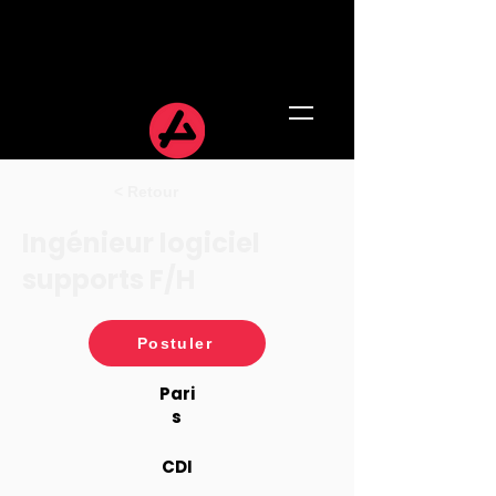
< Retour
Ingénieur logiciel
supports F/H
Postuler
Pari
s
CDI