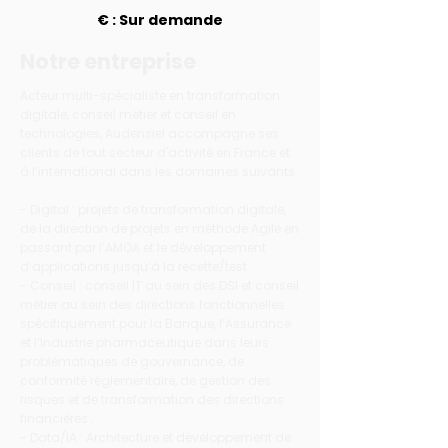
€ : Sur demande
Notre entreprise
Acteur multi-spécialiste en transformation
digitale, conseil métier et conseil en
technologies, Audensiel accompagne ses
clients de tout secteur d'activité en France et
à l’international dans les domaines suivants
:
- Digital : projets de transformation digitale,
de la direction de projets en méthode Agile en
passant par l’AMOA et le développement
d’applications jusqu’à la recette/test.
- Conseil : conseil IT au sein des DSI et conseil
métier au sein des directions fonctionnelles
spécifiquement pour la Banque, l’Assurance
et l’Industrie pharmaceutique dans leurs
problématiques de gouvernance, de
conformité réglementaire, de gestion des
risques et de transformation des directions
financières ;
- Data/IA : Architecture et développement de