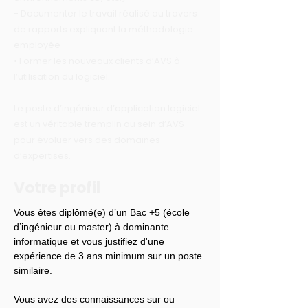
- Documenter le travail réalisé au travers
de rapports expliquant la méthodologie
employée
• Former les nouveaux clients d’AVS à
l’utilisation du logiciel.
Le poste d’ingénieur d’application logiciel
est un véritable tremplin au sein d’AVS
pour évoluer vers des domaines
d’expertises.
Votre profil
Vous êtes diplômé(e) d’un Bac +5 (école 
d’ingénieur ou master) à dominante 
informatique et vous justifiez d'une 
expérience de 3 ans minimum sur un poste 
similaire.
Vous avez des connaissances sur ou 