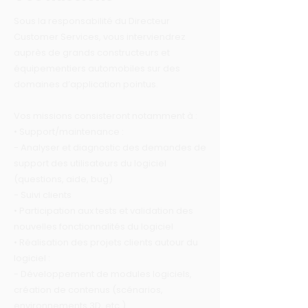
Sous la responsabilité du Directeur
Customer Services, vous interviendrez
auprès de grands constructeurs et
équipementiers automobiles sur des
domaines d’application pointus.
Vos missions consisteront notamment à :
• Support/maintenance :
- Analyser et diagnostic des demandes de
support des utilisateurs du logiciel
(questions, aide, bug)
- Suivi clients
• Participation aux tests et validation des
nouvelles fonctionnalités du logiciel
• Réalisation des projets clients autour du
logiciel :
- Développement de modules logiciels,
création de contenus (scénarios,
environnements 3D, etc.)