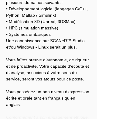
plusieurs domaines suivants :
• Développement logiciel (langages C/C++, 
Python, Matlab / Simulink)
• Modélisation 3D (Unreal, 3DSMax)
• HPC (simulation massive)
• Systèmes embarqués
Une connaissance sur SCANeR™ Studio 
et/ou Windows - Linux serait un plus.
Vous faîtes preuve d’autonomie, de rigueur 
et de proactivité. Votre capacité d’écoute et 
d’analyse, associées à votre sens du 
service, seront vos atouts pour ce poste.
Vous possédez un bon niveau d’expression 
écrite et orale tant en français qu’en 
anglais.
Conformément à son engagement éthique, 
Audensiel s'engage à lutter contre toute 
discrimination et à promouvoir la diversité 