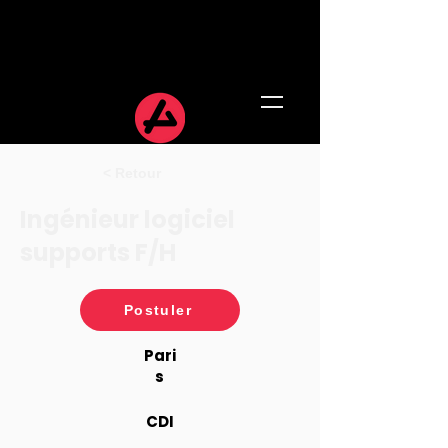
< Retour
Ingénieur logiciel
supports F/H
Postuler
Pari
s
CDI