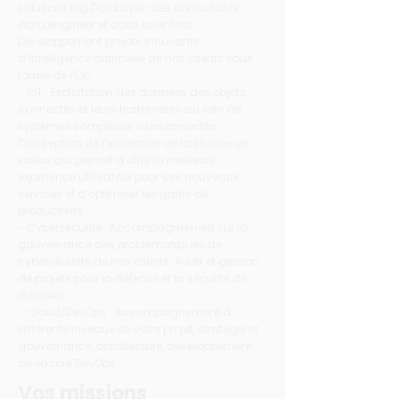
solutions Big Data avec des consultants
data engineer et data scientists.
Développement projets innovants
d’intelligence artificielle de nos clients sous
forme de POC.
- IoT : Exploitation des données des objets
connectés et leurs traitements au sein de
systèmes complexes interconnectés.
Conception de l’ensemble de la chaîne de
valeur qui permet d’offrir la meilleure
expérience utilisateur pour ces nouveaux
services et d’optimiser les gains de
productivité ;
- Cybersécurité : Accompagnement sur la
gouvernance des problématiques de
cybersécurité de nos clients. Audit et gestion
de projets pour la défense et la sécurité de
données.
- Cloud/DevOps : Accompagnement à
différents niveaux de votre projet, stratégie et
gouvernance, architecture, développement
ou encore DevOps.
Vos missions