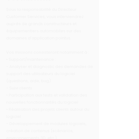
Sous la responsabilité du Directeur
Customer Services, vous interviendrez
auprès de grands constructeurs et
équipementiers automobiles sur des
domaines d’application pointus.
Vos missions consisteront notamment à :
• Support/maintenance :
- Analyser et diagnostic des demandes de
support des utilisateurs du logiciel
(questions, aide, bug)
- Suivi clients
• Participation aux tests et validation des
nouvelles fonctionnalités du logiciel
• Réalisation des projets clients autour du
logiciel :
- Développement de modules logiciels,
création de contenus (scénarios,
environnements 3D, etc.)