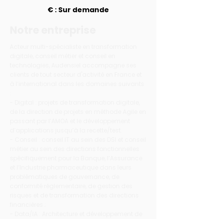
€ : Sur demande
Notre entreprise
Acteur multi-spécialiste en transformation
digitale, conseil métier et conseil en
technologies, Audensiel accompagne ses
clients de tout secteur d'activité en France et
à l’international dans les domaines suivants
:
- Digital : projets de transformation digitale,
de la direction de projets en méthode Agile en
passant par l’AMOA et le développement
d’applications jusqu’à la recette/test.
- Conseil : conseil IT au sein des DSI et conseil
métier au sein des directions fonctionnelles
spécifiquement pour la Banque, l’Assurance
et l’Industrie pharmaceutique dans leurs
problématiques de gouvernance, de
conformité réglementaire, de gestion des
risques et de transformation des directions
financières ;
- Data/IA : Architecture et développement de