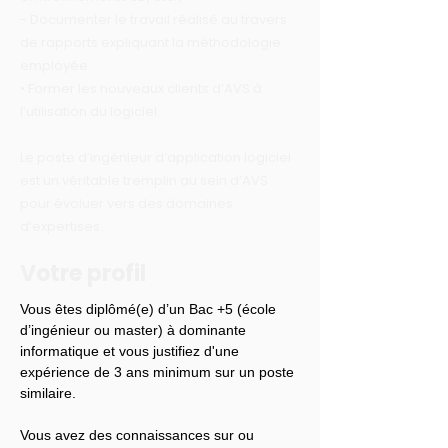
- Documenter le travail réalisé au travers
de rapports expliquant la méthodologie
employée
• Former les nouveaux clients d’AVS à
l’utilisation du logiciel.
Le poste d’ingénieur d’application logiciel
est un véritable tremplin au sein d’AVS
pour évoluer vers des domaines
d’expertises.
Votre profil
Vous êtes diplômé(e) d’un Bac +5 (école 
d’ingénieur ou master) à dominante 
informatique et vous justifiez d'une 
expérience de 3 ans minimum sur un poste 
similaire.
Vous avez des connaissances sur ou 